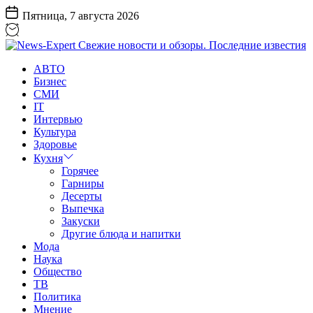
Перейти
Пятница, 7 августа 2026
к
содержанию
News-
АВТО
Expert
Бизнес
Свежие
СМИ
новости
IT
и
Интервью
обзоры.
Культура
Последние
Здоровье
известия
Кухня
Горячее
Гарниры
Десерты
Выпечка
Закуски
Другие блюда и напитки
Мода
Наука
Общество
ТВ
Политика
Мнение