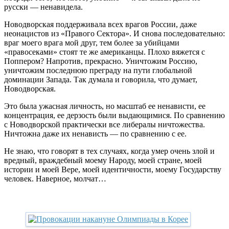
русски — ненавидела.
Новодворская поддерживала всех врагов России, даже
неонацистов из «Правого Сектора». И снова последовательно:
враг моего врага мой друг, тем более за убийцами
«правосеками» стоят те же американцы. Плохо вяжется с
Поппером? Напротив, прекрасно. Уничтожим Россию,
уничтожим последнюю преграду на пути глобальной
доминации Запада. Так думала и говорила, что думает,
Новодворская.
Это была ужасная личность, но масштаб ее ненависти, ее
концентрация, ее дерзость были выдающимися. По сравнению
с Новодворской практически все либералы ничтожества.
Ничтожна даже их ненависть — по сравнению с ее.
Не знаю, что говорят в тех случаях, когда умер очень злой и
вредный, враждебный моему Народу, моей стране, моей
истории и моей Вере, моей идентичности, моему Государству
человек. Наверное, молчат…