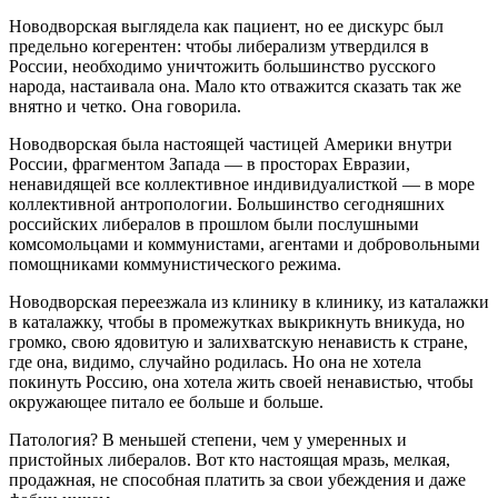
Новодворская выглядела как пациент, но ее дискурс был
предельно когерентен: чтобы либерализм утвердился в
России, необходимо уничтожить большинство русского
народа, настаивала она. Мало кто отважится сказать так же
внятно и четко. Она говорила.
Новодворская была настоящей частицей Америки внутри
России, фрагментом Запада — в просторах Евразии,
ненавидящей все коллективное индивидуалисткой — в море
коллективной антропологии. Большинство сегодняшних
российских либералов в прошлом были послушными
комсомольцами и коммунистами, агентами и добровольными
помощниками коммунистического режима.
Новодворская переезжала из клинику в клинику, из каталажки
в каталажку, чтобы в промежутках выкрикнуть вникуда, но
громко, свою ядовитую и залихватскую ненависть к стране,
где она, видимо, случайно родилась. Но она не хотела
покинуть Россию, она хотела жить своей ненавистью, чтобы
окружающее питало ее больше и больше.
Патология? В меньшей степени, чем у умеренных и
пристойных либералов. Вот кто настоящая мразь, мелкая,
продажная, не способная платить за свои убеждения и даже