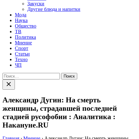
Закуски
Другие блюда и напитки
Мода
Наука
Общество
ТВ
Политика
Мнение
Спорт
Статьи
Техно
ЧП
Найти:
Закрыть
поиск
Александр Дугин: На смерть
женщины, страдавшей последней
стадией русофобии : Аналитика :
Накануне.RU
Главная
›
Мнение
›
Александр Дугин: На смерть женщины,