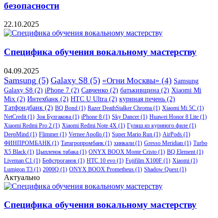
безопасности
22.10.2025
Специфика обучения вокальному мастерству
04.09.2025
Samsung
(5)
Galaxy S8
(5)
«Огни Москвы»
(4)
Samsung
Galaxy S8
(2)
iPhone 7
(2)
Савченко
(2)
батькивщина
(2)
Xiaomi Mi
Mix
(2)
Интехбанк
(2)
HTC U Ultra
(2)
куриная печень
(2)
Татфондбанк
(2)
BQ Bond
(1)
Razer DeathStalker Chroma
(1)
Xiaomi Mi 5C
(1)
NetCredit
(1)
Зоя Булгакова
(1)
iPhone 8
(1)
Sky Dancer
(1)
Huawei Honor 8 Lite
(1)
Xiaomi Redmi Pro 2
(1)
Xiaomi Redmi Note 4X
(1)
Гуляш из куриного филе
(1)
DeepMind
(1)
Flimmer
(1)
Vernee Apollo
(1)
Super Mario Run
(1)
AirPods
(1)
ФИНПРОМБАНК
(1)
Татагропромбанк
(1)
хинкали
(1)
Gresso Meridian
(1)
Turbo
X5 Black
(1)
Цыпленок табака
(1)
ONYX BOOX Monte Cristo
(1)
BQ Element
(1)
Liveman C1
(1)
Бефстроганов
(1)
HTC 10 evo
(1)
Fujifilm X100F
(1)
Xiaomi
(1)
Lumigon T3
(1)
2000Q
(1)
ONYX BOOX Prometheus
(1)
Shadow Quest
(1)
Актуально
Специфика обучения вокальному мастерству