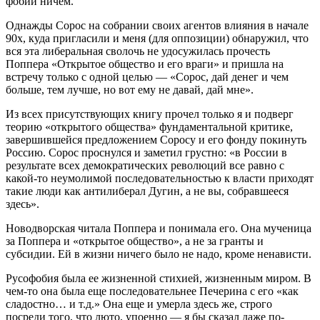
фобии ничем.
Однажды Сорос на собрании своих агентов влияния в начале
90х, куда пригласили и меня (для оппозиции) обнаружил, что
вся эта либеральная сволочь не удосужилась прочесть
Поппера «Открытое общество и его враги» и пришла на
встречу только с одной целью — «Сорос, дай денег и чем
больше, тем лучше, но вот ему не давай, дай мне».
Из всех присутствующих книгу прочел только я и подверг
теорию «открытого общества» фундаментальной критике,
завершившейся предложением Соросу и его фонду покинуть
Россию. Сорос проснулся и заметил грустно: «в России в
результате всех демократических революций все равно с
какой-то неумолимой последовательностью к власти приходят
такие люди как антилиберал Дугин, а не вы, собравшееся
здесь».
Новодворская читала Поппера и понимала его. Она мученица
за Поппера и «открытое общество», а не за гранты и
субсидии. Ей в жизни ничего было не надо, кроме ненависти.
Русофобия была ее жизненной стихией, жизненным миром. В
чем-то она была еще последовательнее Печерина с его «как
сладостно… и т.д.» Она еще и умерла здесь же, строго
посреди того, что люто, упоенно — я бы сказал даже по-