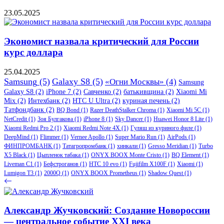
23.05.2025
Экономист назвала критический для России
курс доллара
25.04.2025
Samsung
(5)
Galaxy S8
(5)
«Огни Москвы»
(4)
Samsung
Galaxy S8
(2)
iPhone 7
(2)
Савченко
(2)
батькивщина
(2)
Xiaomi Mi
Mix
(2)
Интехбанк
(2)
HTC U Ultra
(2)
куриная печень
(2)
Татфондбанк
(2)
BQ Bond
(1)
Razer DeathStalker Chroma
(1)
Xiaomi Mi 5C
(1)
NetCredit
(1)
Зоя Булгакова
(1)
iPhone 8
(1)
Sky Dancer
(1)
Huawei Honor 8 Lite
(1)
Xiaomi Redmi Pro 2
(1)
Xiaomi Redmi Note 4X
(1)
Гуляш из куриного филе
(1)
DeepMind
(1)
Flimmer
(1)
Vernee Apollo
(1)
Super Mario Run
(1)
AirPods
(1)
ФИНПРОМБАНК
(1)
Татагропромбанк
(1)
хинкали
(1)
Gresso Meridian
(1)
Turbo
X5 Black
(1)
Цыпленок табака
(1)
ONYX BOOX Monte Cristo
(1)
BQ Element
(1)
Liveman C1
(1)
Бефстроганов
(1)
HTC 10 evo
(1)
Fujifilm X100F
(1)
Xiaomi
(1)
Lumigon T3
(1)
2000Q
(1)
ONYX BOOX Prometheus
(1)
Shadow Quest
(1)
Александр Жучковский: Создание Новороссии
— центральное событие XXI века