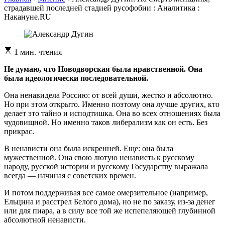
страдавшей последней стадией русофобии : Аналитика :
Накануне.RU
Расчетное
1 мин. чтения
время
чтения
Не думаю, что Новодворская была нравственной. Она
была идеологически последовательной.
Она ненавидела Россию: от всей души, жестко и абсолютно.
Но при этом открыто. Именно поэтому она лучше других, кто
делает это тайно и исподтишка. Она во всех отношениях была
чудовищной. Но именно таков либерализм как он есть. Без
прикрас.
В ненависти она была искренней. Еще: она была
мужественной. Она свою лютую ненависть к русскому
народу, русской истории и русскому Государству выражала
всегда — начиная с советских времен.
И потом поддерживая все самое омерзительное (например,
Ельцина и расстрел Белого дома), но не по заказу, из-за денег
или для пиара, а в силу все той же испепеляющей глубинной
абсолютной ненависти.