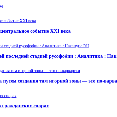
ем
центральное событие XXI века
й последней стадией русофобии : Аналитика : На
 путем создания там игорной зоны — это по-варв
 гражданских спорах