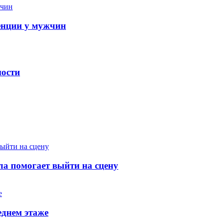
енции у мужчин
ности
а помогает выйти на сцену
еднем этаже