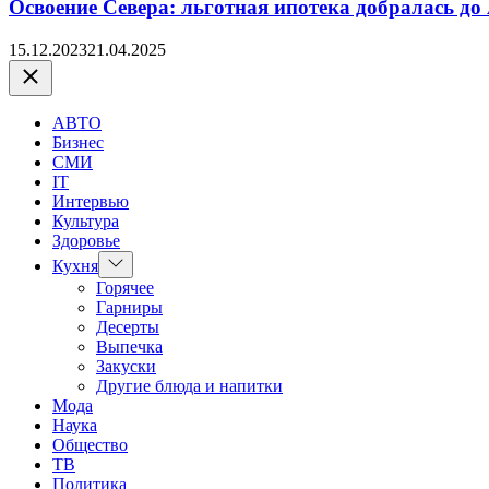
Освоение Севера: льготная ипотека добралась до
15.12.2023
21.04.2025
Закрыть
АВТО
Бизнес
СМИ
IT
Интервью
Культура
Здоровье
Показать
Кухня
подменю
Горячее
Гарниры
Десерты
Выпечка
Закуски
Другие блюда и напитки
Мода
Наука
Общество
ТВ
Политика