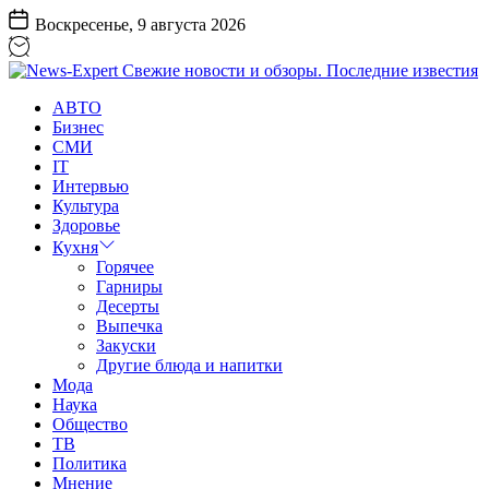
Перейти
Воскресенье, 9 августа 2026
к
содержанию
News-
АВТО
Expert
Бизнес
Свежие
СМИ
новости
IT
и
Интервью
обзоры.
Культура
Последние
Здоровье
известия
Кухня
Горячее
Гарниры
Десерты
Выпечка
Закуски
Другие блюда и напитки
Мода
Наука
Общество
ТВ
Политика
Мнение