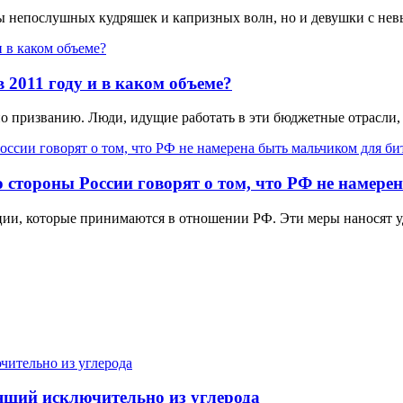
цы непослушных кудряшек и капризных волн, но и девушки с не
 2011 году и в каком объеме?
по призванию. Люди, идущие работать в эти бюджетные отрасли,
 стороны России говорят о том, что РФ не намере
ции, которые принимаются в отношении РФ. Эти меры наносят уд
ящий исключительно из углерода