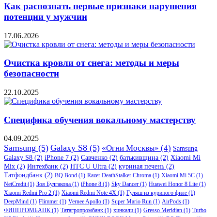
Как распознать первые признаки нарушения
потенции у мужчин
17.06.2026
Очистка кровли от снега: методы и меры
безопасности
22.10.2025
Специфика обучения вокальному мастерству
04.09.2025
Samsung
(5)
Galaxy S8
(5)
«Огни Москвы»
(4)
Samsung
Galaxy S8
(2)
iPhone 7
(2)
Савченко
(2)
батькивщина
(2)
Xiaomi Mi
Mix
(2)
Интехбанк
(2)
HTC U Ultra
(2)
куриная печень
(2)
Татфондбанк
(2)
BQ Bond
(1)
Razer DeathStalker Chroma
(1)
Xiaomi Mi 5C
(1)
NetCredit
(1)
Зоя Булгакова
(1)
iPhone 8
(1)
Sky Dancer
(1)
Huawei Honor 8 Lite
(1)
Xiaomi Redmi Pro 2
(1)
Xiaomi Redmi Note 4X
(1)
Гуляш из куриного филе
(1)
DeepMind
(1)
Flimmer
(1)
Vernee Apollo
(1)
Super Mario Run
(1)
AirPods
(1)
ФИНПРОМБАНК
(1)
Татагропромбанк
(1)
хинкали
(1)
Gresso Meridian
(1)
Turbo