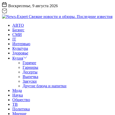
Перейти
Воскресенье, 9 августа 2026
к
содержанию
News-
АВТО
Expert
Бизнес
Свежие
СМИ
новости
IT
и
Интервью
обзоры.
Культура
Последние
Здоровье
известия
Кухня
Горячее
Гарниры
Десерты
Выпечка
Закуски
Другие блюда и напитки
Мода
Наука
Общество
ТВ
Политика
Мнение