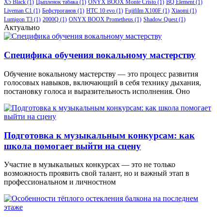
X5 Black
(1)
Цыпленок табака
(1)
ONYX BOOX Monte Cristo
(1)
BQ Element
(1)
Liveman C1
(1)
Бефстроганов
(1)
HTC 10 evo
(1)
Fujifilm X100F
(1)
Xiaomi
(1)
Lumigon T3
(1)
2000Q
(1)
ONYX BOOX Prometheus
(1)
Shadow Quest
(1)
Актуально
Специфика обучения вокальному мастерству
Обучение вокальному мастерству — это процесс развития
голосовых навыков, включающий в себя технику дыхания,
постановку голоса и выразительность исполнения. Оно
Подготовка к музыкальным конкурсам: как
школа помогает выйти на сцену
Участие в музыкальных конкурсах — это не только
возможность проявить свой талант, но и важный этап в
профессиональном и личностном