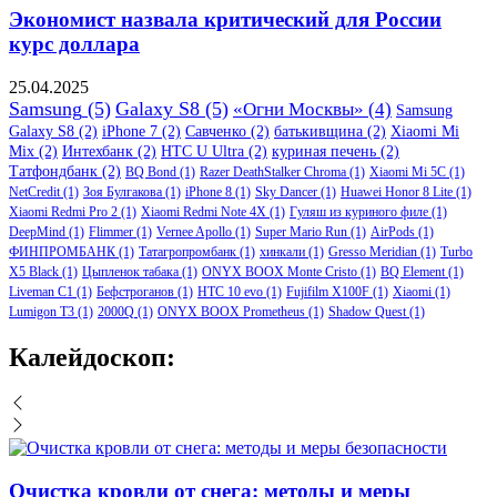
Экономист назвала критический для России
курс доллара
25.04.2025
Samsung
(5)
Galaxy S8
(5)
«Огни Москвы»
(4)
Samsung
Galaxy S8
(2)
iPhone 7
(2)
Савченко
(2)
батькивщина
(2)
Xiaomi Mi
Mix
(2)
Интехбанк
(2)
HTC U Ultra
(2)
куриная печень
(2)
Татфондбанк
(2)
BQ Bond
(1)
Razer DeathStalker Chroma
(1)
Xiaomi Mi 5C
(1)
NetCredit
(1)
Зоя Булгакова
(1)
iPhone 8
(1)
Sky Dancer
(1)
Huawei Honor 8 Lite
(1)
Xiaomi Redmi Pro 2
(1)
Xiaomi Redmi Note 4X
(1)
Гуляш из куриного филе
(1)
DeepMind
(1)
Flimmer
(1)
Vernee Apollo
(1)
Super Mario Run
(1)
AirPods
(1)
ФИНПРОМБАНК
(1)
Татагропромбанк
(1)
хинкали
(1)
Gresso Meridian
(1)
Turbo
X5 Black
(1)
Цыпленок табака
(1)
ONYX BOOX Monte Cristo
(1)
BQ Element
(1)
Liveman C1
(1)
Бефстроганов
(1)
HTC 10 evo
(1)
Fujifilm X100F
(1)
Xiaomi
(1)
Lumigon T3
(1)
2000Q
(1)
ONYX BOOX Prometheus
(1)
Shadow Quest
(1)
Калейдоскоп:
Очистка кровли от снега: методы и меры