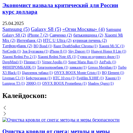
Экономист назвала критический для России
курс доллара
25.04.2025
Samsung
(5)
Galaxy S8
(5)
«Огни Москвы»
(4)
Samsung
Galaxy S8
(2)
iPhone 7
(2)
Савченко
(2)
батькивщина
(2)
Xiaomi Mi
Mix
(2)
Интехбанк
(2)
HTC U Ultra
(2)
куриная печень
(2)
Татфондбанк
(2)
BQ Bond
(1)
Razer DeathStalker Chroma
(1)
Xiaomi Mi 5C
(1)
NetCredit
(1)
Зоя Булгакова
(1)
iPhone 8
(1)
Sky Dancer
(1)
Huawei Honor 8 Lite
(1)
Xiaomi Redmi Pro 2
(1)
Xiaomi Redmi Note 4X
(1)
Гуляш из куриного филе
(1)
DeepMind
(1)
Flimmer
(1)
Vernee Apollo
(1)
Super Mario Run
(1)
AirPods
(1)
ФИНПРОМБАНК
(1)
Татагропромбанк
(1)
хинкали
(1)
Gresso Meridian
(1)
Turbo
X5 Black
(1)
Цыпленок табака
(1)
ONYX BOOX Monte Cristo
(1)
BQ Element
(1)
Liveman C1
(1)
Бефстроганов
(1)
HTC 10 evo
(1)
Fujifilm X100F
(1)
Xiaomi
(1)
Lumigon T3
(1)
2000Q
(1)
ONYX BOOX Prometheus
(1)
Shadow Quest
(1)
Калейдоскоп:
Очистка кровли от снега: методы и меры