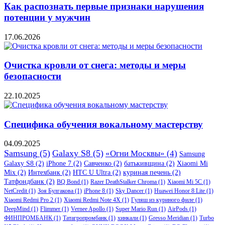
Как распознать первые признаки нарушения
потенции у мужчин
17.06.2026
Очистка кровли от снега: методы и меры
безопасности
22.10.2025
Специфика обучения вокальному мастерству
04.09.2025
Samsung
(5)
Galaxy S8
(5)
«Огни Москвы»
(4)
Samsung
Galaxy S8
(2)
iPhone 7
(2)
Савченко
(2)
батькивщина
(2)
Xiaomi Mi
Mix
(2)
Интехбанк
(2)
HTC U Ultra
(2)
куриная печень
(2)
Татфондбанк
(2)
BQ Bond
(1)
Razer DeathStalker Chroma
(1)
Xiaomi Mi 5C
(1)
NetCredit
(1)
Зоя Булгакова
(1)
iPhone 8
(1)
Sky Dancer
(1)
Huawei Honor 8 Lite
(1)
Xiaomi Redmi Pro 2
(1)
Xiaomi Redmi Note 4X
(1)
Гуляш из куриного филе
(1)
DeepMind
(1)
Flimmer
(1)
Vernee Apollo
(1)
Super Mario Run
(1)
AirPods
(1)
ФИНПРОМБАНК
(1)
Татагропромбанк
(1)
хинкали
(1)
Gresso Meridian
(1)
Turbo