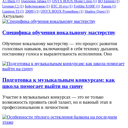
X5 Black
(1)
Цыпленок табака
(1)
ONYX BOOX Monte Cristo
(1)
BQ Element
(1)
Liveman C1
(1)
Бефстроганов
(1)
HTC 10 evo
(1)
Fujifilm X100F
(1)
Xiaomi
(1)
Lumigon T3
(1)
2000Q
(1)
ONYX BOOX Prometheus
(1)
Shadow Quest
(1)
Актуально
Специфика обучения вокальному мастерству
Обучение вокальному мастерству — это процесс развития
голосовых навыков, включающий в себя технику дыхания,
постановку голоса и выразительность исполнения. Оно
Подготовка к музыкальным конкурсам: как
школа помогает выйти на сцену
Участие в музыкальных конкурсах — это не только
возможность проявить свой талант, но и важный этап в
профессиональном и личностном