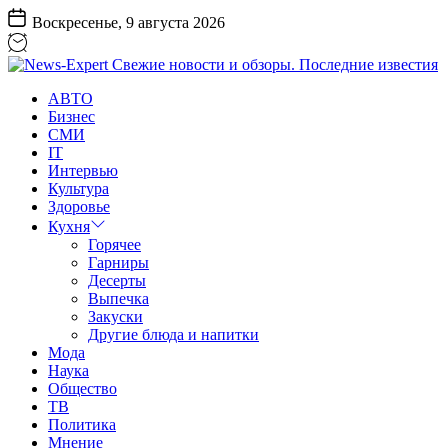
Перейти
Воскресенье, 9 августа 2026
к
содержанию
News-
АВТО
Expert
Бизнес
Свежие
СМИ
новости
IT
и
Интервью
обзоры.
Культура
Последние
Здоровье
известия
Кухня
Горячее
Гарниры
Десерты
Выпечка
Закуски
Другие блюда и напитки
Мода
Наука
Общество
ТВ
Политика
Мнение