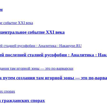
ем
центральное событие XXI века
й последней стадией русофобии : Аналитика : На
 путем создания там игорной зоны — это по-варв
 гражданских спорах