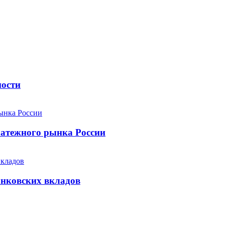
ности
атежного рынка России
анковских вкладов