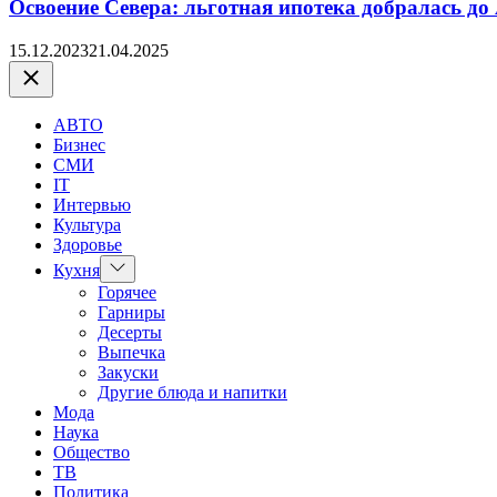
Освоение Севера: льготная ипотека добралась до
15.12.2023
21.04.2025
Закрыть
АВТО
Бизнес
СМИ
IT
Интервью
Культура
Здоровье
Показать
Кухня
подменю
Горячее
Гарниры
Десерты
Выпечка
Закуски
Другие блюда и напитки
Мода
Наука
Общество
ТВ
Политика