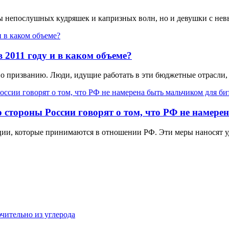
цы непослушных кудряшек и капризных волн, но и девушки с не
 2011 году и в каком объеме?
по призванию. Люди, идущие работать в эти бюджетные отрасли,
 стороны России говорят о том, что РФ не намере
ции, которые принимаются в отношении РФ. Эти меры наносят уд