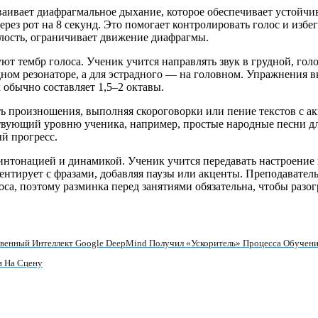
ваивает диафрагмальное дыхание, которое обеспечивает устойчи
рез рот на 8 секунд. Это помогает контролировать голос и избег
улость, ограничивает движение диафрагмы.
т тембр голоса. Ученик учится направлять звук в грудной, го
дном резонаторе, а для эстрадного — на головном. Упражнения в
обычно составляет 1,5–2 октавы.
ь произношения, выполняя скороговорки или пение текстов с ак
твующий уровню ученика, например, простые народные песни дл
ый прогресс.
интонацией и динамикой. Ученик учится передавать настроение п
нтирует с фразами, добавляя паузы или акценты. Преподавател
са, поэтому разминка перед занятиями обязательна, чтобы разогр
венный Интеллект Google DeepMind Получил «ускоритель» Процесса Обучени
и На Сцену