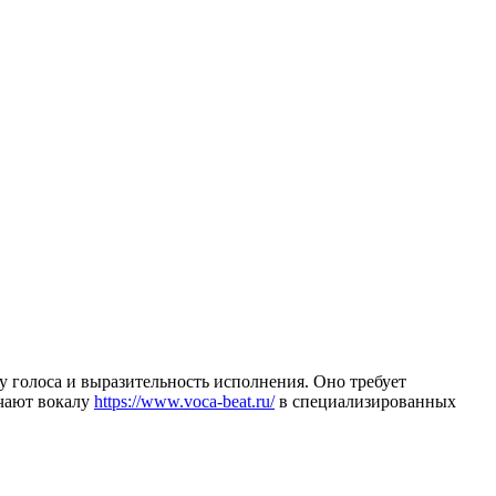
 голоса и выразительность исполнения. Оно требует
учают вокалу
https://www.voca-beat.ru/
в специализированных