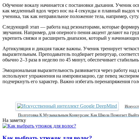
Обучение вокалу начинается с постановки дыхания. Ученик ос
как медленный вдох через нос на 4 секунды и плавный выдох че
ученика, так как неправильное положение тела, например, сут
Следующий этап — работа над резонаторами, которые формирую
звучания. Например, для оперного пения акцент делают на гру
укрепить связки и расширить диапазон, который у начинающих 
Артикуляция и дикция также важны. Ученик тренирует четкост
выразительным. Преподаватель подбирает репертуар, соответс
обычно 2–3 раза в неделю по 45 минут, обеспечивает стабильн
Эмоциональная выразительность развивается через работу над 
используют упражнения на импровизацию, где певец экспериме
подчеркнуть его характер. Важно избегать перенапряжения голо
Искусст
Подготовка К Музыкальным Конкурсам: Как Школа Помогает Выйт
На заметку
Как выбрать утюжок для волос?