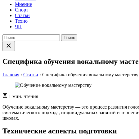
Мнение
Спорт
Статьи
Техно
ЧП
Найти:
Закрыть
поиск
Специфика обучения вокальному масте
Главная
›
Статьи
›
Специфика обучения вокальному мастерству
Расчетное
1 мин. чтения
время
чтения
Обучение вокальному мастерству — это процесс развития голо
систематического подхода, индивидуальных занятий и терпени
школах.
Технические аспекты подготовки