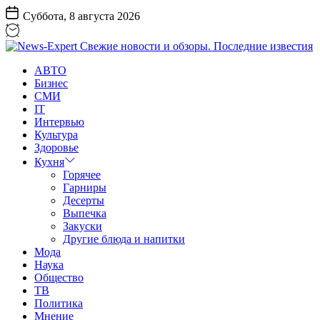
Перейти
Суббота, 8 августа 2026
к
содержанию
News-
АВТО
Expert
Бизнес
Свежие
СМИ
новости
IT
и
Интервью
обзоры.
Культура
Последние
Здоровье
известия
Кухня
Горячее
Гарниры
Десерты
Выпечка
Закуски
Другие блюда и напитки
Мода
Наука
Общество
ТВ
Политика
Мнение