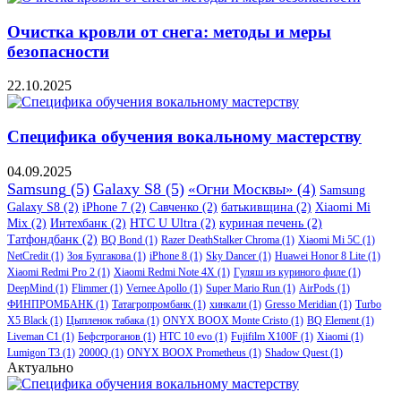
Очистка кровли от снега: методы и меры
безопасности
22.10.2025
Специфика обучения вокальному мастерству
04.09.2025
Samsung
(5)
Galaxy S8
(5)
«Огни Москвы»
(4)
Samsung
Galaxy S8
(2)
iPhone 7
(2)
Савченко
(2)
батькивщина
(2)
Xiaomi Mi
Mix
(2)
Интехбанк
(2)
HTC U Ultra
(2)
куриная печень
(2)
Татфондбанк
(2)
BQ Bond
(1)
Razer DeathStalker Chroma
(1)
Xiaomi Mi 5C
(1)
NetCredit
(1)
Зоя Булгакова
(1)
iPhone 8
(1)
Sky Dancer
(1)
Huawei Honor 8 Lite
(1)
Xiaomi Redmi Pro 2
(1)
Xiaomi Redmi Note 4X
(1)
Гуляш из куриного филе
(1)
DeepMind
(1)
Flimmer
(1)
Vernee Apollo
(1)
Super Mario Run
(1)
AirPods
(1)
ФИНПРОМБАНК
(1)
Татагропромбанк
(1)
хинкали
(1)
Gresso Meridian
(1)
Turbo
X5 Black
(1)
Цыпленок табака
(1)
ONYX BOOX Monte Cristo
(1)
BQ Element
(1)
Liveman C1
(1)
Бефстроганов
(1)
HTC 10 evo
(1)
Fujifilm X100F
(1)
Xiaomi
(1)
Lumigon T3
(1)
2000Q
(1)
ONYX BOOX Prometheus
(1)
Shadow Quest
(1)
Актуально