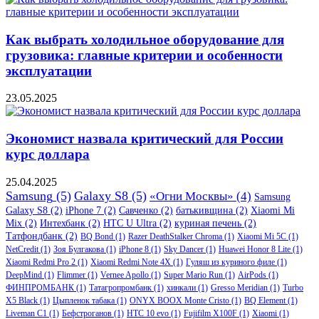
Как выбрать холодильное оборудование для
грузовика: главные критерии и особенности
эксплуатации
23.05.2025
Экономист назвала критический для России
курс доллара
25.04.2025
Samsung
(5)
Galaxy S8
(5)
«Огни Москвы»
(4)
Samsung
Galaxy S8
(2)
iPhone 7
(2)
Савченко
(2)
батькивщина
(2)
Xiaomi Mi
Mix
(2)
Интехбанк
(2)
HTC U Ultra
(2)
куриная печень
(2)
Татфондбанк
(2)
BQ Bond
(1)
Razer DeathStalker Chroma
(1)
Xiaomi Mi 5C
(1)
NetCredit
(1)
Зоя Булгакова
(1)
iPhone 8
(1)
Sky Dancer
(1)
Huawei Honor 8 Lite
(1)
Xiaomi Redmi Pro 2
(1)
Xiaomi Redmi Note 4X
(1)
Гуляш из куриного филе
(1)
DeepMind
(1)
Flimmer
(1)
Vernee Apollo
(1)
Super Mario Run
(1)
AirPods
(1)
ФИНПРОМБАНК
(1)
Татагропромбанк
(1)
хинкали
(1)
Gresso Meridian
(1)
Turbo
X5 Black
(1)
Цыпленок табака
(1)
ONYX BOOX Monte Cristo
(1)
BQ Element
(1)
Liveman C1
(1)
Бефстроганов
(1)
HTC 10 evo
(1)
Fujifilm X100F
(1)
Xiaomi
(1)