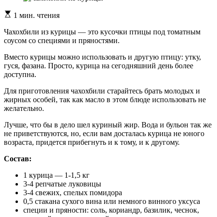
Расчетное
1 мин. чтения
время
чтения
Чахохбили из курицы — это кусочки птицы под томатным
соусом со специями и пряностями.
Вместо курицы можно использовать и другую птицу: утку,
гуся, фазана. Просто, курица на сегодняшний день более
доступна.
Для приготовления чахохбили старайтесь брать молодых и
жирных особей, так как масло в этом блюде использовать не
желательно.
Лучше, что бы в дело шел куриный жир. Вода и бульон так же
не приветствуются, но, если вам досталась курица не юного
возраста, придется прибегнуть и к тому, и к другому.
Состав:
1 курица — 1-1,5 кг
3-4 репчатые луковицы
3-4 свежих, спелых помидора
0,5 стакана сухого вина или немного винного уксуса
специи и пряности: соль, кориандр, базилик, чеснок,