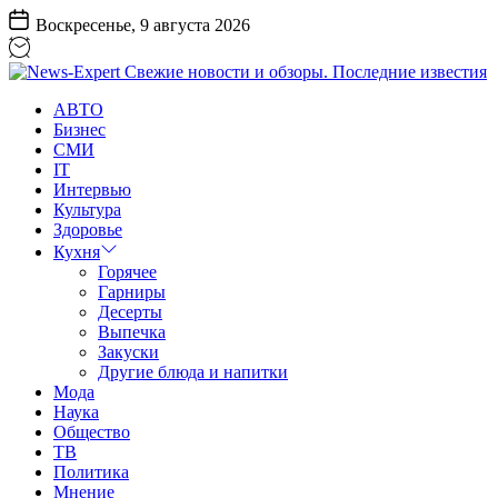
Перейти
Воскресенье, 9 августа 2026
к
содержанию
News-
АВТО
Expert
Бизнес
Свежие
СМИ
новости
IT
и
Интервью
обзоры.
Культура
Последние
Здоровье
известия
Кухня
Горячее
Гарниры
Десерты
Выпечка
Закуски
Другие блюда и напитки
Мода
Наука
Общество
ТВ
Политика
Мнение