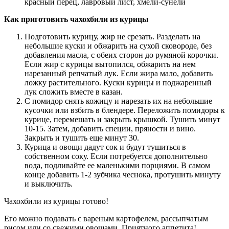
красный перец, лавровый лист, хмели-сунели
Как приготовить чахохбили из курицы
Подготовить курицу, жир не срезать. Разделать на
небольшие куски и обжарить на сухой сковороде, без
добавления масла, с обеих сторон до румяной корочки.
Если жир с курицы вытопился, обжарить на нем
нарезанный репчатый лук. Если жира мало, добавить
ложку растительного. Куски курицы и поджаренный
лук сложить вместе в казан.
С помидор снять кожицу и нарезать их на небольшие
кусочки или взбить в блендере. Переложить помидоры к
курице, перемешать и закрыть крышкой. Тушить минут
10-15. Затем, добавить специи, пряности и вино.
Закрыть и тушить еще минут 30.
Курица и овощи дадут сок и будут тушиться в
собственном соку. Если потребуется дополнительно
вода, подливайте ее маленькими порциями. В самом
конце добавить 1-2 зубчика чеснока, протушить минуту
и выключить.
Чахохбили из курицы готово!
Его можно подавать с вареным картофелем, рассыпчатым
рисом или со свежими овощами. Приятного аппетита!