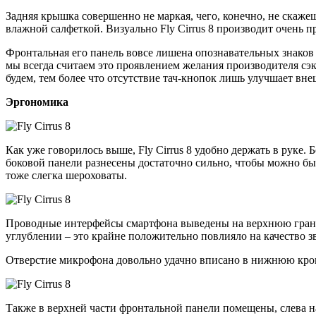
Задняя крышка совершенно не маркая, чего, конечно, не скажеш
влажной салфеткой. Визуально Fly Cirrus 8 производит очень п
Фронтальная его панель вовсе лишена опознавательных знаков 
мы всегда считаем это проявлением желания производителя сэк
будем, тем более что отсутствие тач-кнопок лишь улучшает вне
Эргономика
Как уже говорилось выше, Fly Cirrus 8 удобно держать в руке
боковой панели разнесены достаточно сильно, чтобы можно был
тоже слегка шероховаты.
Проводные интерфейсы смартфона выведены на верхнюю грань,
углублении – это крайне положительно повлияло на качество з
Отверстие микрофона довольно удачно вписано в нижнюю кромку
Также в верхней части фронтальной панели помещены, слева на