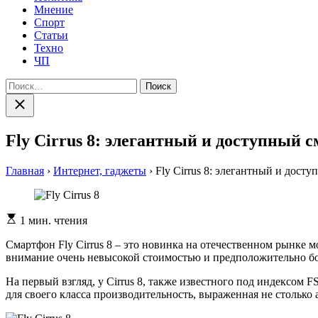
Мнение
Спорт
Статьи
Техно
ЧП
Найти:
Закрыть
поиск
Fly Cirrus 8: элегантный и доступный 
Главная
›
Интернет, гаджеты
›
Fly Cirrus 8: элегантный и дост
Расчетное
1 мин. чтения
время
чтения
Смартфон Fly Cirrus 8 – это новинка на отечественном рынке 
внимание очень невысокой стоимостью и предположительно 
На первый взгляд, у Cirrus 8, также известного под индексо
для своего класса производительность, выраженная не столько