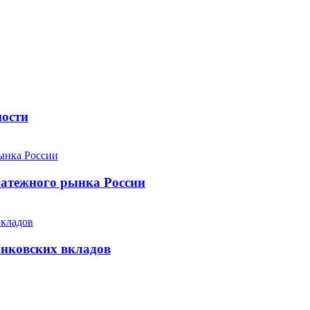
ности
атежного рынка России
анковских вкладов