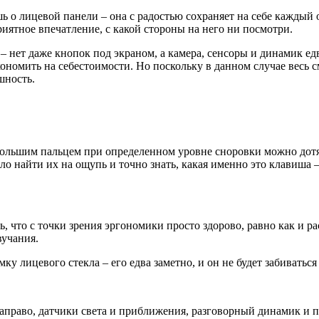
ь о лицевой панели – она с радостью сохраняет на себе каждый 
риятное впечатление, с какой стороны на него ни посмотри.
– нет даже кнопок под экраном, а камера, сенсоры и динамик ед
ономить на себестоимости. Но поскольку в данном случае весь с
шность.
. Большим пальцем при определенном уровне сноровки можно дотя
о найти их на ощупь и точно знать, какая именно это клавиша –
 что с точки зрения эргономики просто здорово, равно как и 
вучания.
 лицевого стекла – его едва заметно, и он не будет забиваться
право, датчики света и приближения, разговорный динамик и пер