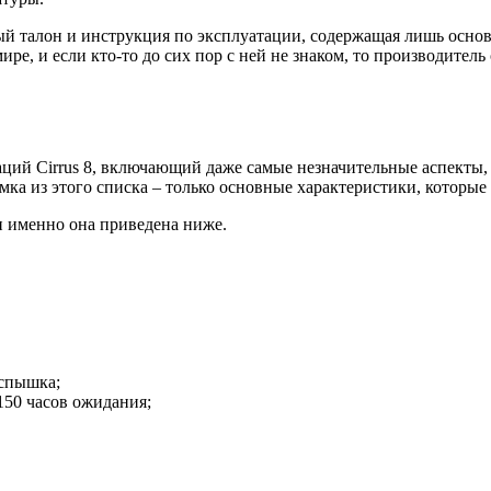
ый талон и инструкция по эксплуатации, содержащая лишь осно
е, и если кто-то до сих пор с ней не знаком, то производитель о
ций Cirrus 8, включающий даже самые незначительные аспекты,
имка из этого списка – только основные характеристики, которы
и именно она приведена ниже.
вспышка;
150 часов ожидания;