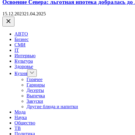
Освоение Севера: льготная ипотека добралась до
15.12.2023
21.04.2025
Закрыть
АВТО
Бизнес
СМИ
IT
Интервью
Культура
Здоровье
Показать
Кухня
подменю
Горячее
Гарниры
Десерты
Выпечка
Закуски
Другие блюда и напитки
Мода
Наука
Общество
ТВ
Политика