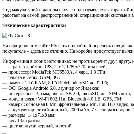
Под макулатурой в данном случае подразумеваются гарантийн
работает на самой распространенной операционной системе в мир
Технические характеристики
На официальном сайте Fly есть подробный перечень специфика
покупатель – здесь все отлично. На коробке присутствует выж
Информация в обоих источниках не противоречит друг другу, 
— экран: 5 дюймов, IPS, 2,5D, 1280х720 пикселей;
— процессор: MediaTek MT6580A, 4 ядра, 1,3 ГГц;
— работа в сетях: GSM, 3G;
— память: 1 Гб RAM, 8 Гб ROM, microSD до 32 Гб;
— ОС: Google Android 6.0, лаунчер от Яндекса;
— интерфейсы: 3,5 мм, microUSB 2.0, microSD, два SIM-слота;
— модули связи: Wi-Fi 802.11n, Bluetooth 4.0 LE, GPS, FM;
— камеры: основная 8 Мп, фронтальная 2 Мп, Full HD-видео, 
— аккумулятор: литий-ионный, 2000 мАч, 7 часов разговоров, 
— размеры: 141х71х8 мм;
— вес: 132 грамма;
— цвет корпуса: черный, золотой.