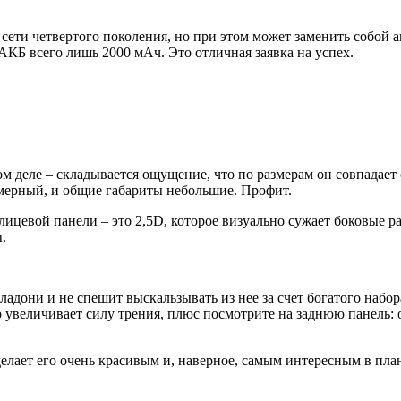
 сети четвертого поколения, но при этом может заменить собой 
КБ всего лишь 2000 мАч. Это отличная заявка на успех.
мом деле – складывается ощущение, что по размерам он совпадает
змерный, и общие габариты небольшие. Профит.
 лицевой панели – это 2,5D, которое визуально сужает боковые ра
.
ладони и не спешит выскальзывать из нее за счет богатого набо
 увеличивает силу трения, плюс посмотрите на заднюю панель:
делает его очень красивым и, наверное, самым интересным в пла