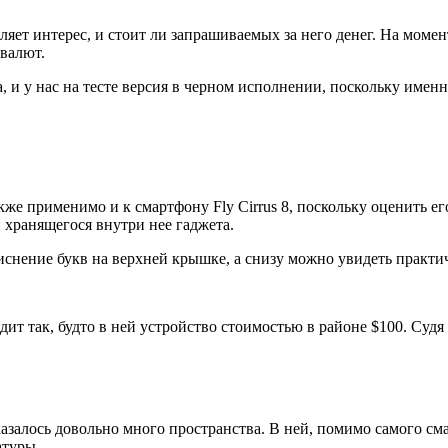
вляет интерес, и стоит ли запрашиваемых за него денег. На моме
 валют.
 и у нас на тесте версия в черном исполнении, поскольку именно
акже применимо и к смартфону Fly Cirrus 8, поскольку оценить е
 хранящегося внутри нее гаджета.
иснение букв на верхней крышке, а снизу можно увидеть практ
дит так, будто в ней устройство стоимостью в районе $100. Судя
 оказалось довольно много пространства. В ней, помимо самого 
атуры.