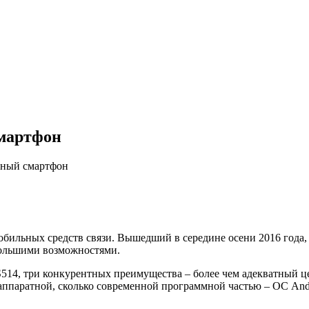
смартфон
упный смартфон
мобильных средств связи. Вышедший в середине осени 2016 года,
большими возможностями.
м FS514, три конкурентных преимущества – более чем адекватны
 аппаратной, сколько современной программной частью – ОС Andr