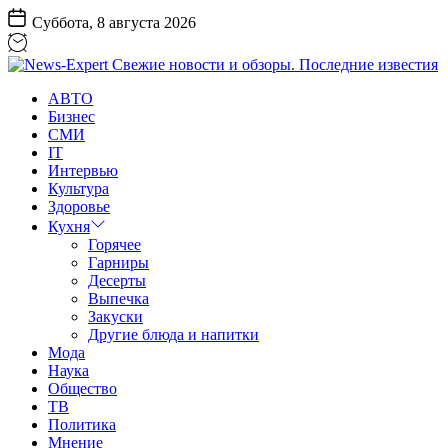
Перейти
Суббота, 8 августа 2026
к
содержанию
News-
АВТО
Expert
Бизнес
Свежие
СМИ
новости
IT
и
Интервью
обзоры.
Культура
Последние
Здоровье
известия
Кухня
Горячее
Гарниры
Десерты
Выпечка
Закуски
Другие блюда и напитки
Мода
Наука
Общество
ТВ
Политика
Мнение