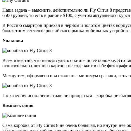
Наша задача – выяснить, действительно ли Fly Cirrus 8 предста
6500 рублей, то есть в районе $100, с учетом актуального курса
В Россию смартфон приехал в черном и золотом цветах корпуса,
бюджетном сегменте российского рынка мобильных устройств.
Упаковка
Всем известно, что нельзя судить о книге по ее обложке. Это т
относительно плотного картона не содержит в себе фотографии
Между тем, оформлена она стильно – минимум графики, есть т
По качеству исполнения тоже не придраться – коробка не выгля
Комплектация
Сама коробка от Fly Cirrus 8 не очень большая, но внутри нее
аккумулятор, дата-кабель, проводную гарнитуру и набор макул