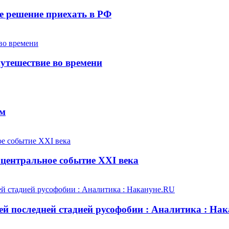
е решение приехать в РФ
утешествие во времени
ем
центральное событие XXI века
й последней стадией русофобии : Аналитика : На