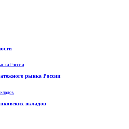
ности
атежного рынка России
анковских вкладов