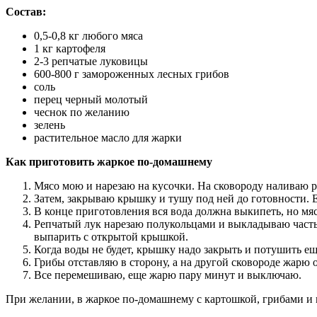
Состав:
0,5-0,8 кг любого мяса
1 кг картофеля
2-3 репчатые луковицы
600-800 г замороженных лесных грибов
соль
перец черный молотый
чеснок по желанию
зелень
растительное масло для жарки
Как приготовить жаркое по-домашнему
Мясо мою и нарезаю на кусочки. На сковороду наливаю р
Затем, закрываю крышку и тушу под ней до готовности. Е
В конце приготовления вся вода должна выкипеть, но мяс
Репчатый лук нарезаю полукольцами и выкладываю часть 
выпарить с открытой крышкой.
Когда воды не будет, крышку надо закрыть и потушить е
Грибы отставляю в сторону, а на другой сковороде жарю
Все перемешиваю, еще жарю пару минут и выключаю.
При желании, в жаркое по-домашнему с картошкой, грибами и 