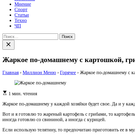
Мнение
Спорт
Статьи
Техно
ЧП
Найти:
Закрыть
поиск
Жаркое по-домашнему с картошкой, гр
Главная
›
Миллион Меню
›
Горячее
›
Жаркое по-домашнему с к
Расчетное
1 мин. чтения
время
чтения
Жаркое по-домашнему у каждой хозяйки будет свое. Да и у кажд
Вот и я готовлю то жареный картофель с грибами, то картофель
иногда готовлю со свининой, а иногда с курицей.
Если использую телятину, то предпочитаю приготовить ее в мул