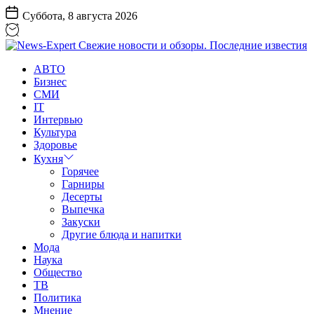
Перейти
Суббота, 8 августа 2026
к
содержанию
News-
АВТО
Expert
Бизнес
Свежие
СМИ
новости
IT
и
Интервью
обзоры.
Культура
Последние
Здоровье
известия
Кухня
Горячее
Гарниры
Десерты
Выпечка
Закуски
Другие блюда и напитки
Мода
Наука
Общество
ТВ
Политика
Мнение