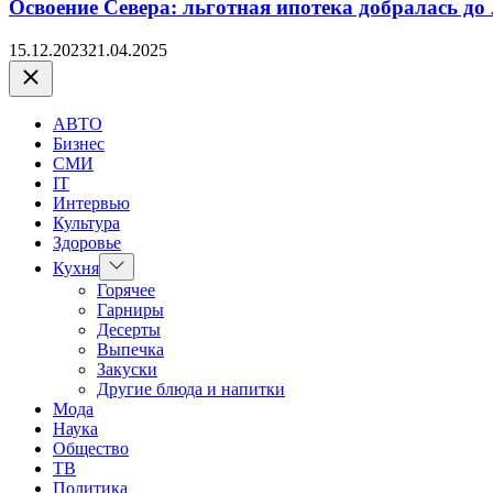
Освоение Севера: льготная ипотека добралась до
15.12.2023
21.04.2025
Закрыть
АВТО
Бизнес
СМИ
IT
Интервью
Культура
Здоровье
Показать
Кухня
подменю
Горячее
Гарниры
Десерты
Выпечка
Закуски
Другие блюда и напитки
Мода
Наука
Общество
ТВ
Политика