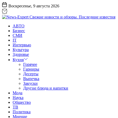
Перейти
Воскресенье, 9 августа 2026
к
содержанию
News-
АВТО
Expert
Бизнес
Свежие
СМИ
новости
IT
и
Интервью
обзоры.
Культура
Последние
Здоровье
известия
Кухня
Горячее
Гарниры
Десерты
Выпечка
Закуски
Другие блюда и напитки
Мода
Наука
Общество
ТВ
Политика
Мнение