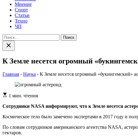
Мнение
Спорт
Статьи
Техно
ЧП
Найти:
Закрыть
поиск
К Земле несется огромный «букингемск
Главная
›
Наука
›
К Земле несется огромный «букингемский» а
Расчетное
1 мин. чтения
время
чтения
Сотрудники NASA информируют, что к Земле несется астеро
Космическое тело было замечено экспертами в 2017 году и пол
По словам сотрудников американского агентства NASA, астерои
гектаров.