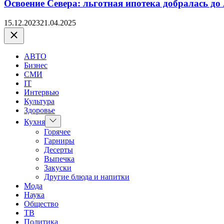
Освоение Севера: льготная ипотека добралась до
15.12.2023
21.04.2025
Закрыть
АВТО
Бизнес
СМИ
IT
Интервью
Культура
Здоровье
Показать
Кухня
подменю
Горячее
Гарниры
Десерты
Выпечка
Закуски
Другие блюда и напитки
Мода
Наука
Общество
ТВ
Политика