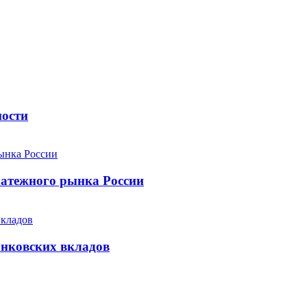
ности
атежного рынка России
анковских вкладов