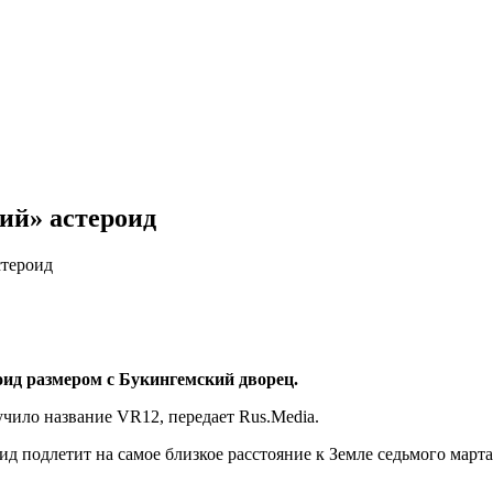
ий» астероид
стероид
ид размером с Букингемский дворец.
учило название VR12, передает Rus.Media.
д подлетит на самое близкое расстояние к Земле седьмого март