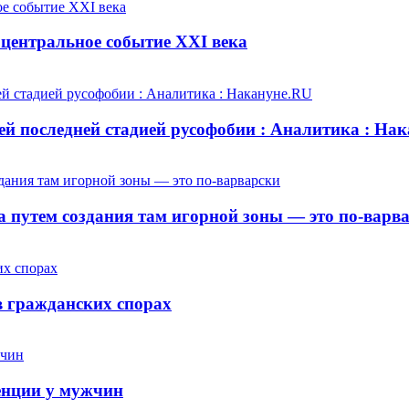
центральное событие XXI века
й последней стадией русофобии : Аналитика : На
 путем создания там игорной зоны — это по-варв
 гражданских спорах
енции у мужчин