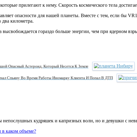
оторые прилегают к нему. Скорость космического тела достигае
тавляет опасности для нашей планеты. Вместе с тем, если бы VR
 два километра.
да высвобождается гораздо больше энергии, чем при ядерном взр
ой Опасный Астероид, Который Несется К Земле
нал Спьяну Во Время Работы Иномарку Клиента И Попал В ДТП
цы непослушных кудряшек и капризных волн, но и девушки с не