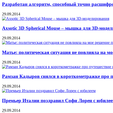
Разработан алгоритм, способный точно расшифр
29.09.2014
Axsotic 3D Spherical Mouse – мышка для 3D-моде
29.09.2014
Матье: политическая ситуация не повлияла на мо
29.09.2014
Рамзан Кадыров снялся в короткометражке про п
29.09.2014
Премьер Италии поздравил Софи Лорен с юбиле
29.09.2014