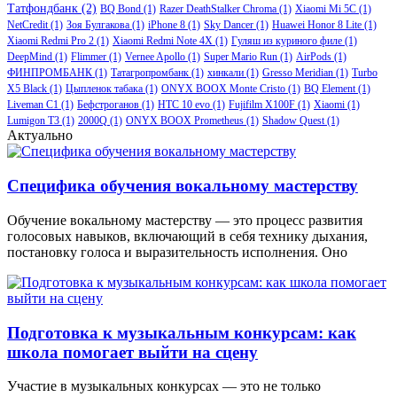
Татфондбанк
(2)
BQ Bond
(1)
Razer DeathStalker Chroma
(1)
Xiaomi Mi 5C
(1)
NetCredit
(1)
Зоя Булгакова
(1)
iPhone 8
(1)
Sky Dancer
(1)
Huawei Honor 8 Lite
(1)
Xiaomi Redmi Pro 2
(1)
Xiaomi Redmi Note 4X
(1)
Гуляш из куриного филе
(1)
DeepMind
(1)
Flimmer
(1)
Vernee Apollo
(1)
Super Mario Run
(1)
AirPods
(1)
ФИНПРОМБАНК
(1)
Татагропромбанк
(1)
хинкали
(1)
Gresso Meridian
(1)
Turbo
X5 Black
(1)
Цыпленок табака
(1)
ONYX BOOX Monte Cristo
(1)
BQ Element
(1)
Liveman C1
(1)
Бефстроганов
(1)
HTC 10 evo
(1)
Fujifilm X100F
(1)
Xiaomi
(1)
Lumigon T3
(1)
2000Q
(1)
ONYX BOOX Prometheus
(1)
Shadow Quest
(1)
Актуально
Специфика обучения вокальному мастерству
Обучение вокальному мастерству — это процесс развития
голосовых навыков, включающий в себя технику дыхания,
постановку голоса и выразительность исполнения. Оно
Подготовка к музыкальным конкурсам: как
школа помогает выйти на сцену
Участие в музыкальных конкурсах — это не только