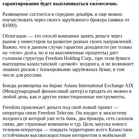
гарантированно будет выплачиваться ежемесячно.
Размещение состоится в середине декабря, и еще можно
поучаствовать через своего зарубежного брокера (заявки от
$1000).
Облигации — это способ компании занять деньги через
рынок у инвесторов на развитие разных своих направлений.
Важно, что в данном случае гарантии доходности (не только
на «тело» долга, но и на выплаченные проценты) дает
головная структура Freedom Holding Corp., при этом бумаги
выпущены казахстанской «дочкой» холдинга, и не возникнет
лишних рисков с блокировками зарубежных бумаг, в том
числе для россиян.
Бонды размещены на бирже Astana International Exchange AIX
(Международный финансовый центр) и продать их можно в
любой день, как и другие инвестиционные инструменты.
Freedom привлекает деньги под свой новый проект —
оператора связи Freedom Telecom. Он входит в экосистему
холдинга (в которой уже есть банк, два брокера, сеть салонов
связи, две страховые компании и тд). Цель запуска нового
телеком-оператора — покрыть территорию всего Казахстана
устойчивым высокоскоростным интернетом и мобильной