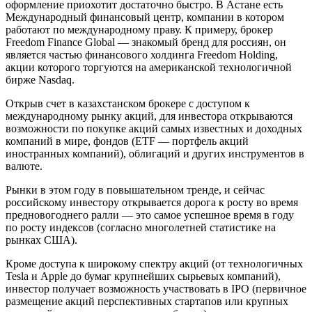
оформление приохотит достаточно быстро. В Астане есть
Международный финансовый центр, компании в котором
работают по международному праву. К примеру, брокер
Freedom Finance Global — знакомый бренд для россиян, он
является частью финансового холдинга Freedom Holding,
акции которого торгуются на американской технологичной
бирже Nasdaq.
Открыв счет в казахстанском брокере с доступом к
международному рынку акций, для инвестора открываются
возможности по покупке акций самых известных и доходных
компаний в мире, фондов (ETF — портфель акций
иностранных компаний), облигаций и других инструментов в
валюте.
Рынки в этом году в повышательном тренде, и сейчас
российскому инвестору открывается дорога к росту во время
предновогоднего ралли — это самое успешное время в году
по росту индексов (согласно многолетней статистике на
рынках США).
Кроме доступа к широкому спектру акций (от технологичных
Tesla и Apple до бумаг крупнейших сырьевых компаний),
инвестор получает возможность участвовать в IPO (первичное
размещение акций перспективных стартапов или крупных