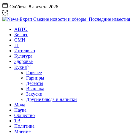
Перейти
Суббота, 8 августа 2026
к
содержанию
News-
АВТО
Expert
Бизнес
Свежие
СМИ
новости
IT
и
Интервью
обзоры.
Культура
Последние
Здоровье
известия
Кухня
Горячее
Гарниры
Десерты
Выпечка
Закуски
Другие блюда и напитки
Мода
Наука
Общество
ТВ
Политика
Мнение