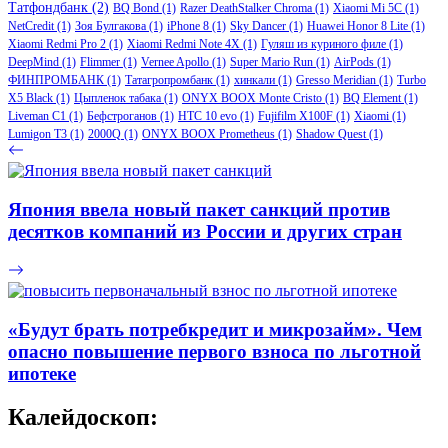
Татфондбанк
(2)
BQ Bond
(1)
Razer DeathStalker Chroma
(1)
Xiaomi Mi 5C
(1)
NetCredit
(1)
Зоя Булгакова
(1)
iPhone 8
(1)
Sky Dancer
(1)
Huawei Honor 8 Lite
(1)
Xiaomi Redmi Pro 2
(1)
Xiaomi Redmi Note 4X
(1)
Гуляш из куриного филе
(1)
DeepMind
(1)
Flimmer
(1)
Vernee Apollo
(1)
Super Mario Run
(1)
AirPods
(1)
ФИНПРОМБАНК
(1)
Татагропромбанк
(1)
хинкали
(1)
Gresso Meridian
(1)
Turbo
X5 Black
(1)
Цыпленок табака
(1)
ONYX BOOX Monte Cristo
(1)
BQ Element
(1)
Liveman C1
(1)
Бефстроганов
(1)
HTC 10 evo
(1)
Fujifilm X100F
(1)
Xiaomi
(1)
Lumigon T3
(1)
2000Q
(1)
ONYX BOOX Prometheus
(1)
Shadow Quest
(1)
Япония ввела новый пакет санкций против
десятков компаний из России и других стран
«Будут брать потребкредит и микрозайм». Чем
опасно повышение первого взноса по льготной
ипотеке
Калейдоскоп: