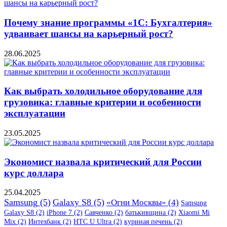
Почему знание программы «1С: Бухгалтерия»
удваивает шансы на карьерный рост?
28.06.2025
Как выбрать холодильное оборудование для
грузовика: главные критерии и особенности
эксплуатации
23.05.2025
Экономист назвала критический для России
курс доллара
25.04.2025
Samsung
(5)
Galaxy S8
(5)
«Огни Москвы»
(4)
Samsung
Galaxy S8
(2)
iPhone 7
(2)
Савченко
(2)
батькивщина
(2)
Xiaomi Mi
Mix
(2)
Интехбанк
(2)
HTC U Ultra
(2)
куриная печень
(2)