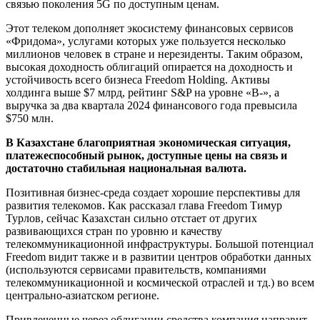
связью поколения 5G по доступным ценам.
Этот телеком дополняет экосистему финансовых сервисов
«Фридома», услугами которых уже пользуется несколько
миллионов человек в стране и нерезиденты. Таким образом,
высокая доходность облигаций опирается на доходность и
устойчивость всего бизнеса Freedom Holding. Активы
холдинга выше $7 млрд, рейтинг S&P на уровне «B-», а
выручка за два квартала 2024 финансового года превысила
$750 млн.
В Казахстане благоприятная экономическая ситуация,
платежеспособный рынок, доступные цены на связь и
достаточно стабильная национальная валюта.
Позитивная бизнес-среда создает хорошие перспективы для
развития телекомов. Как рассказал глава Freedom Тимур
Турлов, сейчас Казахстан сильно отстает от других
развивающихся стран по уровню и качеству
телекоммуникационной инфраструктуры. Большой потенциал
Freedom видит также и в развитии центров обработки данных
(используются сервисами правительств, компаниями
телекоммуникационной и космической отраслей и тд.) во всем
центрально-азиатском регионе.
Привлеченные через облигации средства компания направит