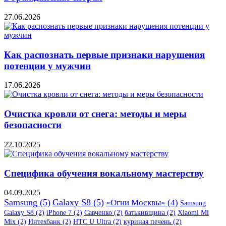
27.06.2026
Как распознать первые признаки нарушения
потенции у мужчин
17.06.2026
Очистка кровли от снега: методы и меры
безопасности
22.10.2025
Специфика обучения вокальному мастерству
04.09.2025
Samsung
(5)
Galaxy S8
(5)
«Огни Москвы»
(4)
Samsung
Galaxy S8
(2)
iPhone 7
(2)
Савченко
(2)
батькивщина
(2)
Xiaomi Mi
Mix
(2)
Интехбанк
(2)
HTC U Ultra
(2)
куриная печень
(2)