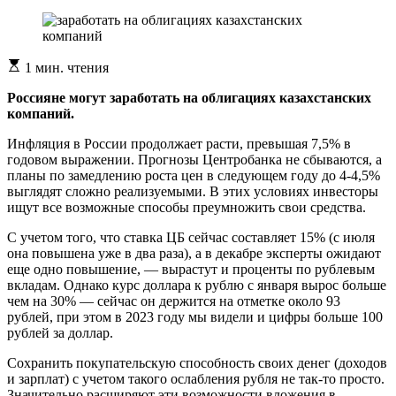
Расчетное
1 мин. чтения
время
чтения
Россияне могут заработать на облигациях казахстанских
компаний.
Инфляция в России продолжает расти, превышая 7,5% в
годовом выражении. Прогнозы Центробанка не сбываются, а
планы по замедлению роста цен в следующем году до 4-4,5%
выглядят сложно реализуемыми. В этих условиях инвесторы
ищут все возможные способы преумножить свои средства.
С учетом того, что ставка ЦБ сейчас составляет 15% (с июля
она повышена уже в два раза), а в декабре эксперты ожидают
еще одно повышение, — вырастут и проценты по рублевым
вкладам. Однако курс доллара к рублю с января вырос больше
чем на 30% — сейчас он держится на отметке около 93
рублей, при этом в 2023 году мы видели и цифры больше 100
рублей за доллар.
Сохранить покупательскую способность своих денег (доходов
и зарплат) с учетом такого ослабления рубля не так-то просто.
Значительно расширяют эти возможности вложения в