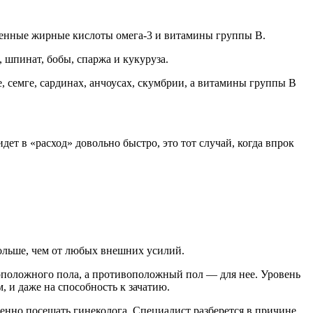
щенные жирные кислоты омега-3 и витамины группы В.
 шпинат, бобы, спаржа и кукуруза.
, семге, сардинах, анчоусах, скумбрии, а витамины группы В
т в «расход» довольно быстро, это тот случай, когда впрок
больше, чем от любых внешних усилий.
оположного пола, а противоположный пол — для нее. Уровень
, и даже на способность к зачатию.
енно посещать гинеколога. Специалист разберется в причине