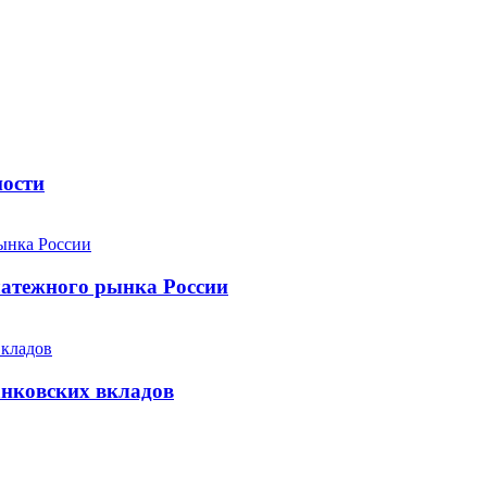
ности
атежного рынка России
анковских вкладов