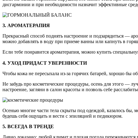
дисгармонии и при необходимости назначит эффективные сред
3. АРОМАТЕРАПИЯ
Прекрасный способ поднять настроение и подзарядиться — ар
можно добавлять в воду при приеме ванны или капнуть в гор
Если тебе понравится ароматерапия, можно купить специальн
4. УХОД ПРИДАСТ УВЕРЕННОСТИ
Чтобы кожа не пересыхала из-за горячих батарей, хорошо бы о
Не забудь про косметические процедуры, осень для этого — луч
настроение, загляни в салон красоты и позволь себе расслабить
Осенью многие части тела скрыты под одеждой, казалось бы, м
будешь себя ощущать и вести с эпиляцией и педикюром.
5. ВСЕГДА В ТРЕНДЕ
Давно доказано: любой климат и плохая погода переживаются г