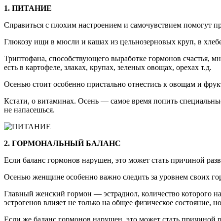
1. ПИТАНИЕ
Справиться с плохим настроением и самочувствием помогут п
Глюкозу ищи в мюсли и кашах из цельнозерновых круп, в хлебе
Триптофана, способствующего выработке гормонов счастья, мно
есть в картофеле, злаках, крупах, зеленых овощах, орехах т.д.
Осенью стоит особенно пристально отнестись к овощам и фрук
Кстати, о витаминах. Осень — самое время попить специальны
не напасешься.
2. ГОРМОНАЛЬНЫЙ БАЛАНС
Если баланс гормонов нарушен, это может стать причиной раз
Осенью женщине особенно важно следить за уровнем своих гор
Главный женский гормон — эстрадиол, количество которого н
эстрогенов влияет не только на общее физическое состояние, но
Если же баланс гормонов нарушен, это может стать причиной р