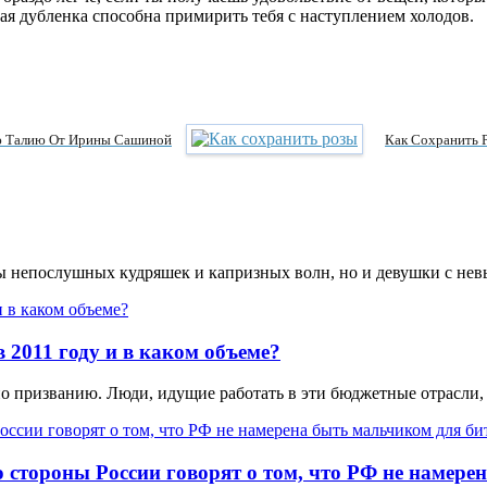
лая дубленка способна примирить тебя с наступлением холодов.
ю Талию От Ирины Сашиной
Как Сохранить 
цы непослушных кудряшек и капризных волн, но и девушки с не
 2011 году и в каком объеме?
по призванию. Люди, идущие работать в эти бюджетные отрасли,
 стороны России говорят о том, что РФ не намере