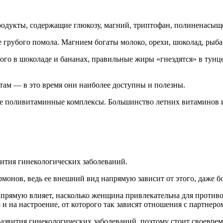
родукты, содержащие глюкозу, магний, триптофан, полиненасы
 грубого помола. Магнием богаты молоко, орехи, шоколад, рыба,
го в шоколаде и бананах, правильные жиры «гнездятся» в тунце
там — в это время они наиболее доступны и полезны.
е поливитаминные комплексы. Большинство летних витаминов иде
вития гинекологических заболеваний.
монов, ведь ее внешний вид напрямую зависит от этого, даже 
апрямую влияет, насколько женщина привлекательна для против
 и на настроение, от которого так зависят отношения с партнером
азвития гинекологических заболеваний, поэтому стоит своеврем