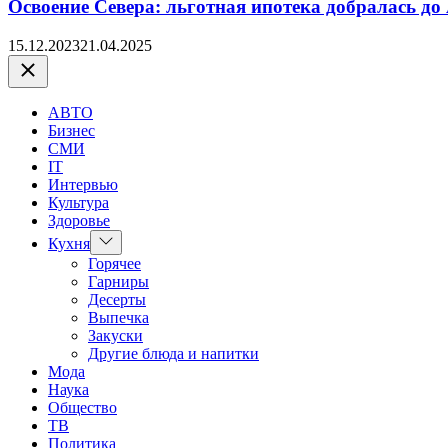
Освоение Севера: льготная ипотека добралась до
15.12.2023
21.04.2025
Закрыть
АВТО
Бизнес
СМИ
IT
Интервью
Культура
Здоровье
Показать
Кухня
подменю
Горячее
Гарниры
Десерты
Выпечка
Закуски
Другие блюда и напитки
Мода
Наука
Общество
ТВ
Политика