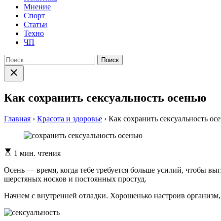
Мнение
Спорт
Статьи
Техно
ЧП
Найти:
Закрыть
поиск
Как сохранить сексуальность осенью
Главная
›
Красота и здоровье
›
Как сохранить сексуальность ос
Расчетное
1 мин. чтения
время
чтения
Осень — время, когда тебе требуется больше усилий, чтобы вы
шерстяных носков и постоянных простуд.
Начнем с внутренней отладки. Хорошенько настроив организм,