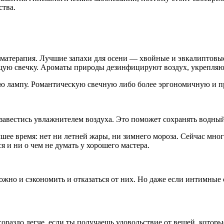
ства.
оматерапия. Лучшие запахи для осени — хвойные и эвкалиптовы
ящую свечку. Ароматы природы дезинфицируют воздух, укрепляю
ую лампу. Романтическую свечную либо более эргономичную и п
бзавестись увлажнителем воздуха. Это поможет сохранять водный
шее время: нет ни летней жары, ни зимнего мороза. Сейчас мног
ся и ни о чем не думать у хорошего мастера.
ожно и сэкономить и отказаться от них. Но даже если интимные 
ораздо легче, если ты получаешь удовольствие от вещей, которы