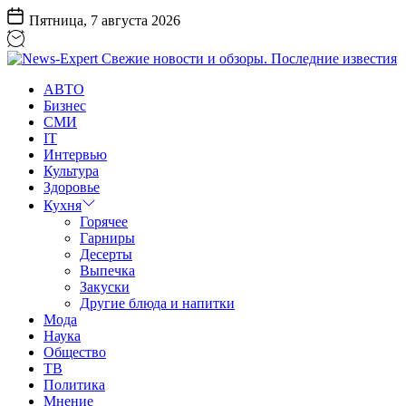
Перейти
Пятница, 7 августа 2026
к
содержанию
News-
АВТО
Expert
Бизнес
Свежие
СМИ
новости
IT
и
Интервью
обзоры.
Культура
Последние
Здоровье
известия
Кухня
Горячее
Гарниры
Десерты
Выпечка
Закуски
Другие блюда и напитки
Мода
Наука
Общество
ТВ
Политика
Мнение