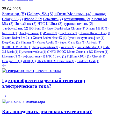
25.04.2025
Samsung
(5)
Galaxy S8
(5)
«Огни Москвы»
(4)
Samsung
Galaxy S8
(2)
iPhone 7
(2)
Савченко
(2)
батькивщина
(2)
Xiaomi Mi
Mix
(2)
Интехбанк
(2)
HTC U Ultra
(2)
куриная печень
(2)
Татфондбанк
(2)
BQ Bond
(1)
Razer DeathStalker Chroma
(1)
Xiaomi Mi 5C
(1)
NetCredit
(1)
Зоя Булгакова
(1)
iPhone 8
(1)
Sky Dancer
(1)
Huawei Honor 8 Lite
(1)
Xiaomi Redmi Pro 2
(1)
Xiaomi Redmi Note 4X
(1)
Гуляш из куриного филе
(1)
DeepMind
(1)
Flimmer
(1)
Vernee Apollo
(1)
Super Mario Run
(1)
AirPods
(1)
ФИНПРОМБАНК
(1)
Татагропромбанк
(1)
хинкали
(1)
Gresso Meridian
(1)
Turbo
X5 Black
(1)
Цыпленок табака
(1)
ONYX BOOX Monte Cristo
(1)
BQ Element
(1)
Liveman C1
(1)
Бефстроганов
(1)
HTC 10 evo
(1)
Fujifilm X100F
(1)
Xiaomi
(1)
Lumigon T3
(1)
2000Q
(1)
ONYX BOOX Prometheus
(1)
Shadow Quest
(1)
Где приобрести надежный генератор
электрического тока?
Как определить диагональ телевизора?