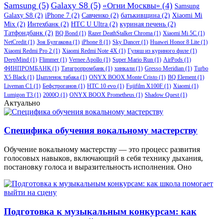
Samsung
(5)
Galaxy S8
(5)
«Огни Москвы»
(4)
Samsung
Galaxy S8
(2)
iPhone 7
(2)
Савченко
(2)
батькивщина
(2)
Xiaomi Mi
Mix
(2)
Интехбанк
(2)
HTC U Ultra
(2)
куриная печень
(2)
Татфондбанк
(2)
BQ Bond
(1)
Razer DeathStalker Chroma
(1)
Xiaomi Mi 5C
(1)
NetCredit
(1)
Зоя Булгакова
(1)
iPhone 8
(1)
Sky Dancer
(1)
Huawei Honor 8 Lite
(1)
Xiaomi Redmi Pro 2
(1)
Xiaomi Redmi Note 4X
(1)
Гуляш из куриного филе
(1)
DeepMind
(1)
Flimmer
(1)
Vernee Apollo
(1)
Super Mario Run
(1)
AirPods
(1)
ФИНПРОМБАНК
(1)
Татагропромбанк
(1)
хинкали
(1)
Gresso Meridian
(1)
Turbo
X5 Black
(1)
Цыпленок табака
(1)
ONYX BOOX Monte Cristo
(1)
BQ Element
(1)
Liveman C1
(1)
Бефстроганов
(1)
HTC 10 evo
(1)
Fujifilm X100F
(1)
Xiaomi
(1)
Lumigon T3
(1)
2000Q
(1)
ONYX BOOX Prometheus
(1)
Shadow Quest
(1)
Актуально
Специфика обучения вокальному мастерству
Обучение вокальному мастерству — это процесс развития
голосовых навыков, включающий в себя технику дыхания,
постановку голоса и выразительность исполнения. Оно
Подготовка к музыкальным конкурсам: как