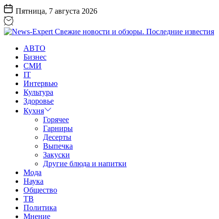
Перейти
Пятница, 7 августа 2026
к
содержанию
News-
АВТО
Expert
Бизнес
Свежие
СМИ
новости
IT
и
Интервью
обзоры.
Культура
Последние
Здоровье
известия
Кухня
Горячее
Гарниры
Десерты
Выпечка
Закуски
Другие блюда и напитки
Мода
Наука
Общество
ТВ
Политика
Мнение