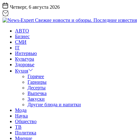
Перейти
Четверг, 6 августа 2026
к
содержанию
News-
АВТО
Expert
Бизнес
Свежие
СМИ
новости
IT
и
Интервью
обзоры.
Культура
Последние
Здоровье
известия
Кухня
Горячее
Гарниры
Десерты
Выпечка
Закуски
Другие блюда и напитки
Мода
Наука
Общество
ТВ
Политика
Мнение