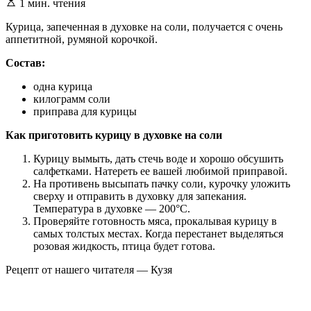
Расчетное
1 мин. чтения
время
чтения
Курица, запеченная в духовке на соли, получается с очень
аппетитной, румяной корочкой.
Состав:
одна курица
килограмм соли
приправа для курицы
Как приготовить курицу в духовке на соли
Курицу вымыть, дать стечь воде и хорошо обсушить
салфетками. Натереть ее вашей любимой приправой.
На противень высыпать пачку соли, курочку уложить
сверху и отправить в духовку для запекания.
Температура в духовке — 200°C.
Проверяйте готовность мяса, прокалывая курицу в
самых толстых местах. Когда перестанет выделяться
розовая жидкость, птица будет готова.
Рецепт от нашего читателя — Кузя