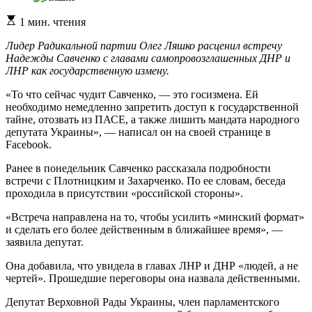
Расчетное
1 мин. чтения
время
чтения
Лидер Радикальной партии Олег Ляшко расценил встречу
Надежды Савченко с главами самопровозглашенных ДНР и
ЛНР как государственную измену.
«То что сейчас чудит Савченко, — это госизмена. Ей
необходимо немедленно запретить доступ к государственной
тайне, отозвать из ПАСЕ, а также лишить мандата народного
депутата Украины», — написал он на своей странице в
Facebook.
Ранее в понедельник Савченко рассказала подробности
встречи с Плотницким и Захарченко. По ее словам, беседа
проходила в присутствии «российской стороны».
«Встреча направлена на то, чтобы усилить «минский формат»
и сделать его более действенным в ближайшее время», —
заявила депутат.
Она добавила, что увидела в главах ЛНР и ДНР «людей, а не
чертей». Прошедшие переговоры она назвала действенными.
Депутат Верховной Рады Украины, член парламентского