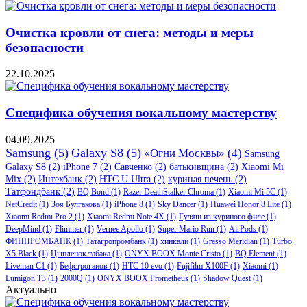
Очистка кровли от снега: методы и меры
безопасности
22.10.2025
Специфика обучения вокальному мастерству
04.09.2025
Samsung
(5)
Galaxy S8
(5)
«Огни Москвы»
(4)
Samsung
Galaxy S8
(2)
iPhone 7
(2)
Савченко
(2)
батькивщина
(2)
Xiaomi Mi
Mix
(2)
Интехбанк
(2)
HTC U Ultra
(2)
куриная печень
(2)
Татфондбанк
(2)
BQ Bond
(1)
Razer DeathStalker Chroma
(1)
Xiaomi Mi 5C
(1)
NetCredit
(1)
Зоя Булгакова
(1)
iPhone 8
(1)
Sky Dancer
(1)
Huawei Honor 8 Lite
(1)
Xiaomi Redmi Pro 2
(1)
Xiaomi Redmi Note 4X
(1)
Гуляш из куриного филе
(1)
DeepMind
(1)
Flimmer
(1)
Vernee Apollo
(1)
Super Mario Run
(1)
AirPods
(1)
ФИНПРОМБАНК
(1)
Татагропромбанк
(1)
хинкали
(1)
Gresso Meridian
(1)
Turbo
X5 Black
(1)
Цыпленок табака
(1)
ONYX BOOX Monte Cristo
(1)
BQ Element
(1)
Liveman C1
(1)
Бефстроганов
(1)
HTC 10 evo
(1)
Fujifilm X100F
(1)
Xiaomi
(1)
Lumigon T3
(1)
2000Q
(1)
ONYX BOOX Prometheus
(1)
Shadow Quest
(1)
Актуально