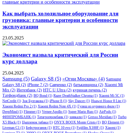
Как выбрать холодильное оборудование для
грузовика: главные критерии и особенности
эксплуатации
23.05.2025
Экономист назвала критический для России
курс доллара
25.04.2025
Samsung
(5)
Galaxy S8
(5)
«Огни Москвы»
(4)
Samsung
Galaxy S8
(2)
iPhone 7
(2)
Савченко
(2)
батькивщина
(2)
Xiaomi Mi
Mix
(2)
Интехбанк
(2)
HTC U Ultra
(2)
куриная печень
(2)
Татфондбанк
(2)
BQ Bond
(1)
Razer DeathStalker Chroma
(1)
Xiaomi Mi 5C
(1)
NetCredit
(1)
Зоя Булгакова
(1)
iPhone 8
(1)
Sky Dancer
(1)
Huawei Honor 8 Lite
(1)
Xiaomi Redmi Pro 2
(1)
Xiaomi Redmi Note 4X
(1)
Гуляш из куриного филе
(1)
DeepMind
(1)
Flimmer
(1)
Vernee Apollo
(1)
Super Mario Run
(1)
AirPods
(1)
ФИНПРОМБАНК
(1)
Татагропромбанк
(1)
хинкали
(1)
Gresso Meridian
(1)
Turbo
X5 Black
(1)
Цыпленок табака
(1)
ONYX BOOX Monte Cristo
(1)
BQ Element
(1)
Liveman C1
(1)
Бефстроганов
(1)
HTC 10 evo
(1)
Fujifilm X100F
(1)
Xiaomi
(1)
Lumigon T3
(1)
2000Q
(1)
ONYX BOOX Prometheus
(1)
Shadow Quest
(1)