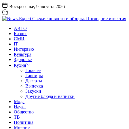
Перейти
Воскресенье, 9 августа 2026
к
содержанию
News-
АВТО
Expert
Бизнес
Свежие
СМИ
новости
IT
и
Интервью
обзоры.
Культура
Последние
Здоровье
известия
Кухня
Горячее
Гарниры
Десерты
Выпечка
Закуски
Другие блюда и напитки
Мода
Наука
Общество
ТВ
Политика
Мнение