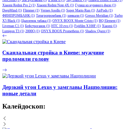
Xiaomi Redmi Pro 2
(1)
Xiaomi Redmi Note 4X
(1)
Гуляш из куриного филе
(1)
DeepMind
(1)
Flimmer
(1)
Vernee Apollo
(1)
Super Mario Run
(1)
AirPods
(1)
ФИНПРОМБАНК
(1)
Татагропромбанк
(1)
хинкали
(1)
Gresso Meridian
(1)
Turbo
X5 Black
(1)
Цыпленок табака
(1)
ONYX BOOX Monte Cristo
(1)
BQ Element
(1)
Liveman C1
(1)
Бефстроганов
(1)
HTC 10 evo
(1)
Fujifilm X100F
(1)
Xiaomi
(1)
Lumigon T3
(1)
2000Q
(1)
ONYX BOOX Prometheus
(1)
Shadow Quest
(1)
Скандальная стройка в Киеве: мужчине
проломили голову
Дерзкий угон Lexus у замглавы Нацполиции:
новые детали
Калейдоскоп: