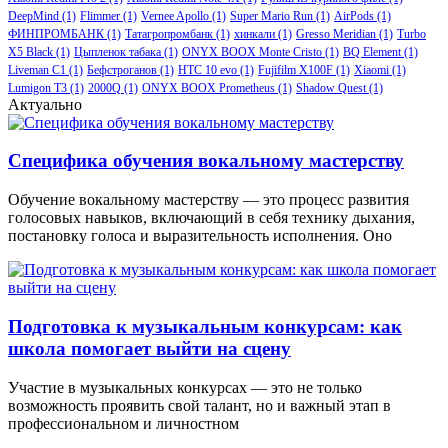
DeepMind
(1)
Flimmer
(1)
Vernee Apollo
(1)
Super Mario Run
(1)
AirPods
(1)
ФИНПРОМБАНК
(1)
Татагропромбанк
(1)
хинкали
(1)
Gresso Meridian
(1)
Turbo
X5 Black
(1)
Цыпленок табака
(1)
ONYX BOOX Monte Cristo
(1)
BQ Element
(1)
Liveman C1
(1)
Бефстроганов
(1)
HTC 10 evo
(1)
Fujifilm X100F
(1)
Xiaomi
(1)
Lumigon T3
(1)
2000Q
(1)
ONYX BOOX Prometheus
(1)
Shadow Quest
(1)
Актуально
Специфика обучения вокальному мастерству
Обучение вокальному мастерству — это процесс развития
голосовых навыков, включающий в себя технику дыхания,
постановку голоса и выразительность исполнения. Оно
Подготовка к музыкальным конкурсам: как
школа помогает выйти на сцену
Участие в музыкальных конкурсах — это не только
возможность проявить свой талант, но и важный этап в
профессиональном и личностном