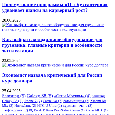
Почему знание программы «1С: Бухгалтерия»
удваивает шансы на карьерный рост?
28.06.2025
Как выбрать холодильное оборудование для
грузовика: главные критерии и особенности
эксплуатации
23.05.2025
Экономист назвала критический для России
курс доллара
25.04.2025
Samsung
(5)
Galaxy S8
(5)
«Огни Москвы»
(4)
Samsung
Galaxy S8
(2)
iPhone 7
(2)
Савченко
(2)
батькивщина
(2)
Xiaomi Mi
Mix
(2)
Интехбанк
(2)
HTC U Ultra
(2)
куриная печень
(2)
Татфондбанк
(2)
BQ Bond
(1)
Razer DeathStalker Chroma
(1)
Xiaomi Mi 5C
(1)
NetCredit
(1)
Зоя Булгакова
(1)
iPhone 8
(1)
Sky Dancer
(1)
Huawei Honor 8 Lite
(1)