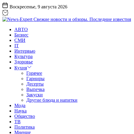
Перейти
Воскресенье, 9 августа 2026
к
содержанию
News-
АВТО
Expert
Бизнес
Свежие
СМИ
новости
IT
и
Интервью
обзоры.
Культура
Последние
Здоровье
известия
Кухня
Горячее
Гарниры
Десерты
Выпечка
Закуски
Другие блюда и напитки
Мода
Наука
Общество
ТВ
Политика
Мнение