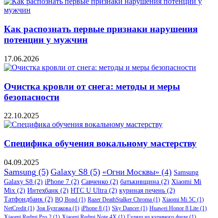
Как распознать первые признаки нарушения
потенции у мужчин
17.06.2026
Очистка кровли от снега: методы и меры
безопасности
22.10.2025
Специфика обучения вокальному мастерству
04.09.2025
Samsung
(5)
Galaxy S8
(5)
«Огни Москвы»
(4)
Samsung
Galaxy S8
(2)
iPhone 7
(2)
Савченко
(2)
батькивщина
(2)
Xiaomi Mi
Mix
(2)
Интехбанк
(2)
HTC U Ultra
(2)
куриная печень
(2)
Татфондбанк
(2)
BQ Bond
(1)
Razer DeathStalker Chroma
(1)
Xiaomi Mi 5C
(1)
NetCredit
(1)
Зоя Булгакова
(1)
iPhone 8
(1)
Sky Dancer
(1)
Huawei Honor 8 Lite
(1)
Xiaomi Redmi Pro 2
(1)
Xiaomi Redmi Note 4X
(1)
Гуляш из куриного филе
(1)