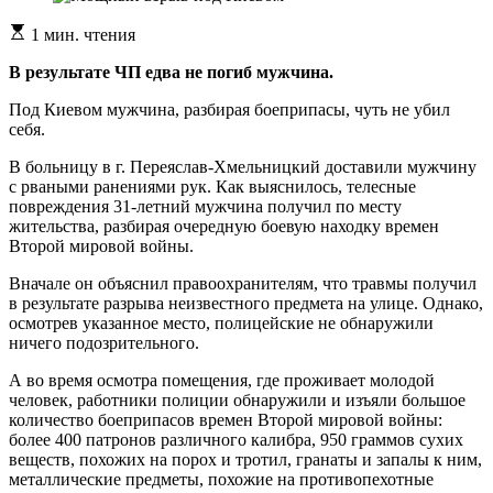
Расчетное
1 мин. чтения
время
чтения
В результате ЧП едва не погиб мужчина.
Под Киевом мужчина, разбирая боеприпасы, чуть не убил
себя.
В больницу в г. Переяслав-Хмельницкий доставили мужчину
с рваными ранениями рук. Как выяснилось, телесные
повреждения 31-летний мужчина получил по месту
жительства, разбирая очередную боевую находку времен
Второй мировой войны.
Вначале он объяснил правоохранителям, что травмы получил
в результате разрыва неизвестного предмета на улице. Однако,
осмотрев указанное место, полицейские не обнаружили
ничего подозрительного.
А во время осмотра помещения, где проживает молодой
человек, работники полиции обнаружили и изъяли большое
количество боеприпасов времен Второй мировой войны:
более 400 патронов различного калибра, 950 граммов сухих
веществ, похожих на порох и тротил, гранаты и запалы к ним,
металлические предметы, похожие на противопехотные