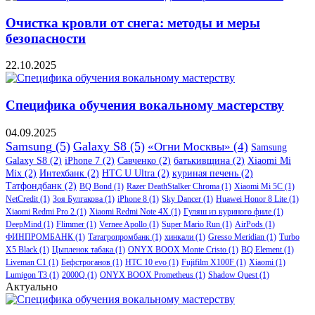
Очистка кровли от снега: методы и меры
безопасности
22.10.2025
Специфика обучения вокальному мастерству
04.09.2025
Samsung
(5)
Galaxy S8
(5)
«Огни Москвы»
(4)
Samsung
Galaxy S8
(2)
iPhone 7
(2)
Савченко
(2)
батькивщина
(2)
Xiaomi Mi
Mix
(2)
Интехбанк
(2)
HTC U Ultra
(2)
куриная печень
(2)
Татфондбанк
(2)
BQ Bond
(1)
Razer DeathStalker Chroma
(1)
Xiaomi Mi 5C
(1)
NetCredit
(1)
Зоя Булгакова
(1)
iPhone 8
(1)
Sky Dancer
(1)
Huawei Honor 8 Lite
(1)
Xiaomi Redmi Pro 2
(1)
Xiaomi Redmi Note 4X
(1)
Гуляш из куриного филе
(1)
DeepMind
(1)
Flimmer
(1)
Vernee Apollo
(1)
Super Mario Run
(1)
AirPods
(1)
ФИНПРОМБАНК
(1)
Татагропромбанк
(1)
хинкали
(1)
Gresso Meridian
(1)
Turbo
X5 Black
(1)
Цыпленок табака
(1)
ONYX BOOX Monte Cristo
(1)
BQ Element
(1)
Liveman C1
(1)
Бефстроганов
(1)
HTC 10 evo
(1)
Fujifilm X100F
(1)
Xiaomi
(1)
Lumigon T3
(1)
2000Q
(1)
ONYX BOOX Prometheus
(1)
Shadow Quest
(1)
Актуально