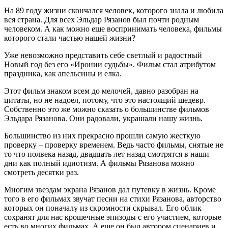
время
чтения
На 89 году жизни скончался человек, которого знала и любила
вся страна. Для всех Эльдар Рязанов был почти родным
человеком. А как можно еще воспринимать человека, фильмы
которого стали частью нашей жизни?
Уже невозможно представить себе светлый и радостный
Новый год без его «Иронии судьбы». Фильм стал атрибутом
праздника, как апельсины и елка.
Этот фильм знаком всем до мелочей, давно разобран на
цитаты, но не надоел, потому, что это настоящий шедевр.
Собственно это же можно сказать о большинстве фильмов
Эльдара Рязанова. Они радовали, украшали нашу жизнь.
Большинство из них прекрасно прошли самую жесткую
проверку – проверку временем. Ведь часто фильмы, снятые не
то что полвека назад, двадцать лет назад смотрятся в наши
дни как полный идиотизм. А фильмы Рязанова можно
смотреть десятки раз.
Многим звездам экрана Рязанов дал путевку в жизнь. Кроме
того в его фильмах звучат песни на стихи Рязанова, авторство
которых он поначалу из скромности скрывал. Его облик
сохранят для нас крошечные эпизоды с его участием, которые
есть во многих фильмах. А еще он был автором сценариев и