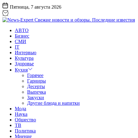
Перейти
Пятница, 7 августа 2026
к
содержанию
News-
АВТО
Expert
Бизнес
Свежие
СМИ
новости
IT
и
Интервью
обзоры.
Культура
Последние
Здоровье
известия
Кухня
Горячее
Гарниры
Десерты
Выпечка
Закуски
Другие блюда и напитки
Мода
Наука
Общество
ТВ
Политика
Мнение