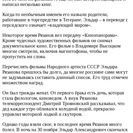
написал несколько книг.
Когда-то необычным именем его назвали родители,
работавшие в торгпредстве в Тегеране. Эльдар – в переводе с
персидского означает «владеющий миром».
Некоторое время Рязанов вел передачу «Кинопанорама».
Кроме чудесных художественных фильмов он снимал
документальное кино. Его фильм о Владимире Высоцком
многие смотрели, включив магнитофоны, чтобы не
пропустить ни слова.
Перечислять фильмы Народного артиста СССР Эльдара
Рязанова пришлось бы долго, да многие россияне сами могут
не задумываясь составить длинный список. Его труд отмечен
множеством наград.
Он был трижды женат. От первого брака есть дочь, которая
стала филологом, киноведом. А внук Рязанова
телекорреспондент Дмитрий Трояновский рассказывал, что
дед каждое утро обливался холодной водой, прекрасно
управлял моторной лодкой и скутером.
Однако годы взяли свое, в последнее время Рязанов много
болел. В ночь на 30 ноября Эльдар Александрович скончался