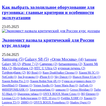
Как выбрать холодильное оборудование для
грузовика: главные критерии и особенности
эксплуатации
23.05.2025
Экономист назвала критический для России
курс доллара
25.04.2025
Samsung
(5)
Galaxy S8
(5)
«Огни Москвы»
(4)
Samsung
Galaxy S8
(2)
iPhone 7
(2)
Савченко
(2)
батькивщина
(2)
Xiaomi Mi
Mix
(2)
Интехбанк
(2)
HTC U Ultra
(2)
куриная печень
(2)
Татфондбанк
(2)
BQ Bond
(1)
Razer DeathStalker Chroma
(1)
Xiaomi Mi 5C
(1)
NetCredit
(1)
Зоя Булгакова
(1)
iPhone 8
(1)
Sky Dancer
(1)
Huawei Honor 8 Lite
(1)
Xiaomi Redmi Pro 2
(1)
Xiaomi Redmi Note 4X
(1)
Гуляш из куриного филе
(1)
DeepMind
(1)
Flimmer
(1)
Vernee Apollo
(1)
Super Mario Run
(1)
AirPods
(1)
ФИНПРОМБАНК
(1)
Татагропромбанк
(1)
хинкали
(1)
Gresso Meridian
(1)
Turbo
X5 Black
(1)
Цыпленок табака
(1)
ONYX BOOX Monte Cristo
(1)
BQ Element
(1)
Liveman C1
(1)
Бефстроганов
(1)
HTC 10 evo
(1)
Fujifilm X100F
(1)
Xiaomi
(1)
Lumigon T3
(1)
2000Q
(1)
ONYX BOOX Prometheus
(1)
Shadow Quest
(1)