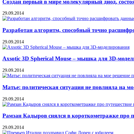
Создан первый в мире молекулярный диод, состо
29.09.2014
Разработан алгоритм, способный точно расшифр
29.09.2014
Axsotic 3D Spherical Mouse – мышка для 3D-моде
29.09.2014
Матье: политическая ситуация не повлияла на мо
29.09.2014
Рамзан Кадыров снялся в короткометражке про п
29.09.2014