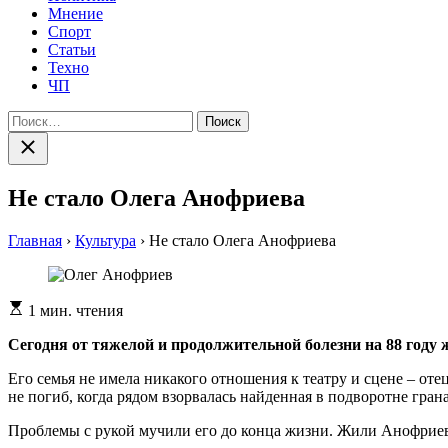
Мнение
Спорт
Статьи
Техно
ЧП
Найти:
Закрыть
поиск
Не стало Олега Анофриева
Главная
›
Культура
›
Не стало Олега Анофриева
Расчетное
1 мин. чтения
время
чтения
Сегодня от тяжелой и продолжительной болезни на 88 году
Его семья не имела никакого отношения к театру и сцене – оте
не погиб, когда рядом взорвалась найденная в подворотне грана
Проблемы с рукой мучили его до конца жизни. Жили Анофриевы