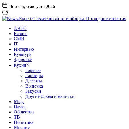
Перейти
Четверг, 6 августа 2026
к
содержанию
News-
АВТО
Expert
Бизнес
Свежие
СМИ
новости
IT
и
Интервью
обзоры.
Культура
Последние
Здоровье
известия
Кухня
Горячее
Гарниры
Десерты
Выпечка
Закуски
Другие блюда и напитки
Мода
Наука
Общество
ТВ
Политика
Мнение