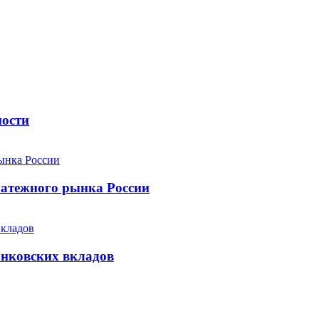
ности
атежного рынка России
анковских вкладов