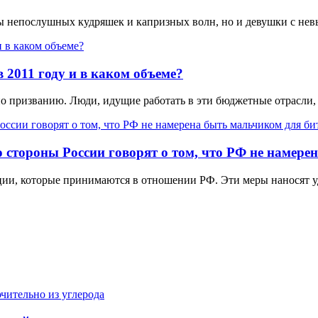
цы непослушных кудряшек и капризных волн, но и девушки с не
 2011 году и в каком объеме?
по призванию. Люди, идущие работать в эти бюджетные отрасли,
 стороны России говорят о том, что РФ не намере
ции, которые принимаются в отношении РФ. Эти меры наносят уд