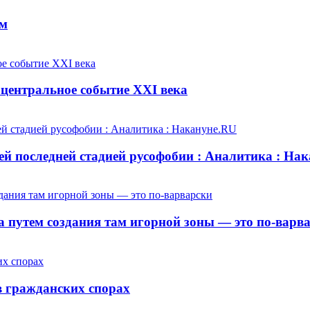
ем
центральное событие XXI века
й последней стадией русофобии : Аналитика : На
 путем создания там игорной зоны — это по-варв
 гражданских спорах