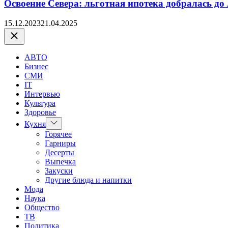
Освоение Севера: льготная ипотека добралась до
15.12.2023
21.04.2025
Закрыть
АВТО
Бизнес
СМИ
IT
Интервью
Культура
Здоровье
Показать
Кухня
подменю
Горячее
Гарниры
Десерты
Выпечка
Закуски
Другие блюда и напитки
Мода
Наука
Общество
ТВ
Политика