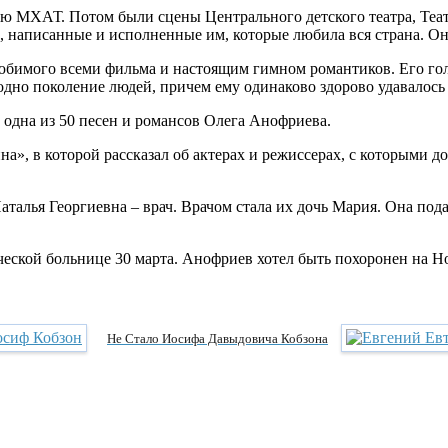
 МХАТ. Потом были сцены Центрального детского театра, Театр
и, написанные и исполненные им, которые любила вся страна. Он
юбимого всеми фильма и настоящим гимном романтиков. Его гол
одно поколение людей, причем ему одинаково здорово удавалось 
 одна из 50 песен и романсов Олега Анофриева.
», в которой рассказал об актерах и режиссерах, с которыми до
талья Георгиевна – врач. Врачом стала их дочь Мария. Она пода
ской больнице 30 марта. Анофриев хотел быть похоронен на Н
Не Стало Иосифа Давыдовича Кобзона