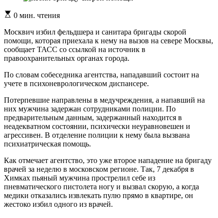
Расчетное
0 мин. чтения
время
чтения
Москвич избил фельдшера и санитара бригады скорой
помощи, которая приехала к нему на вызов на севере Москвы,
сообщает ТАСС со ссылкой на источник в
правоохранительных органах города.
По словам собеседника агентства, нападавший состоит на
учете в психоневрологическом диспансере.
Потерпевшие направлены в медучреждения, а напавший на
них мужчина задержан сотрудниками полиции. По
предварительным данным, задержанный находится в
неадекватном состоянии, психически неуравновешен и
агрессивен. В отделение полиции к нему была вызвана
психиатрическая помощь.
Как отмечает агентство, это уже второе нападение на бригаду
врачей за неделю в московском регионе. Так, 7 декабря в
Химках пьяный мужчина прострелил себе из
пневматического пистолета ногу и вызвал скорую, а когда
медики отказались извлекать пулю прямо в квартире, он
жестоко избил одного из врачей.