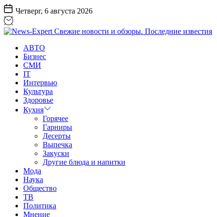
Перейти
Четверг, 6 августа 2026
к
содержанию
News-
АВТО
Expert
Бизнес
Свежие
СМИ
новости
IT
и
Интервью
обзоры.
Культура
Последние
Здоровье
известия
Кухня
Горячее
Гарниры
Десерты
Выпечка
Закуски
Другие блюда и напитки
Мода
Наука
Общество
ТВ
Политика
Мнение