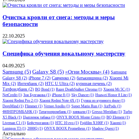
Очистка кровли от снега: методы и меры
безопасности
22.10.2025
Специфика обучения вокальному мастерству
04.09.2025
Samsung
(5)
Galaxy S8
(5)
«Огни Москвы»
(4)
Samsung
Galaxy S8
(2)
iPhone 7
(2)
Савченко
(2)
батькивщина
(2)
Xiaomi Mi
Mix
(2)
Интехбанк
(2)
HTC U Ultra
(2)
куриная печень
(2)
Татфондбанк
(2)
BQ Bond
(1)
Razer DeathStalker Chroma
(1)
Xiaomi Mi 5C
(1)
NetCredit
(1)
Зоя Булгакова
(1)
iPhone 8
(1)
Sky Dancer
(1)
Huawei Honor 8 Lite
(1)
Xiaomi Redmi Pro 2
(1)
Xiaomi Redmi Note 4X
(1)
Гуляш из куриного филе
(1)
DeepMind
(1)
Flimmer
(1)
Vernee Apollo
(1)
Super Mario Run
(1)
AirPods
(1)
ФИНПРОМБАНК
(1)
Татагропромбанк
(1)
хинкали
(1)
Gresso Meridian
(1)
Turbo
X5 Black
(1)
Цыпленок табака
(1)
ONYX BOOX Monte Cristo
(1)
BQ Element
(1)
Liveman C1
(1)
Бефстроганов
(1)
HTC 10 evo
(1)
Fujifilm X100F
(1)
Xiaomi
(1)
Lumigon T3
(1)
2000Q
(1)
ONYX BOOX Prometheus
(1)
Shadow Quest
(1)
Актуально