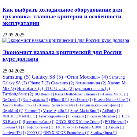
Как выбрать холодильное оборудование для
грузовика: главные критерии и особенности
эксплуатации
23.05.2025
Экономист назвала критический для России
курс доллара
25.04.2025
Samsung
(5)
Galaxy S8
(5)
«Огни Москвы»
(4)
Samsung
Galaxy S8
(2)
iPhone 7
(2)
Савченко
(2)
батькивщина
(2)
Xiaomi Mi
Mix
(2)
Интехбанк
(2)
HTC U Ultra
(2)
куриная печень
(2)
Татфондбанк
(2)
BQ Bond
(1)
Razer DeathStalker Chroma
(1)
Xiaomi Mi 5C
(1)
NetCredit
(1)
Зоя Булгакова
(1)
iPhone 8
(1)
Sky Dancer
(1)
Huawei Honor 8 Lite
(1)
Xiaomi Redmi Pro 2
(1)
Xiaomi Redmi Note 4X
(1)
Гуляш из куриного филе
(1)
DeepMind
(1)
Flimmer
(1)
Vernee Apollo
(1)
Super Mario Run
(1)
AirPods
(1)
ФИНПРОМБАНК
(1)
Татагропромбанк
(1)
хинкали
(1)
Gresso Meridian
(1)
Turbo
X5 Black
(1)
Цыпленок табака
(1)
ONYX BOOX Monte Cristo
(1)
BQ Element
(1)
Liveman C1
(1)
Бефстроганов
(1)
HTC 10 evo
(1)
Fujifilm X100F
(1)
Xiaomi
(1)
Lumigon T3
(1)
2000Q
(1)
ONYX BOOX Prometheus
(1)
Shadow Quest
(1)