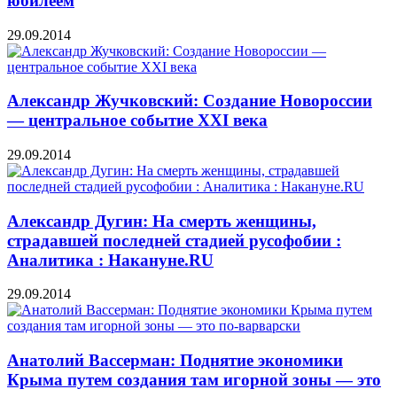
юбилеем
29.09.2014
Александр Жучковский: Создание Новороссии
— центральное событие XXI века
29.09.2014
Александр Дугин: На смерть женщины,
страдавшей последней стадией русофобии :
Аналитика : Накануне.RU
29.09.2014
Анатолий Вассерман: Поднятие экономики
Крыма путем создания там игорной зоны — это