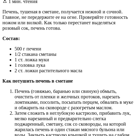
Расчетное
1 мин. чтения
время
чтения
Печень, тушеная в сметане, получается нежной и сочной.
Главное, не передержите ее на огне. Проверяйте готовность
ножом или вилкой. Как только перестанет выделяться
розовый сок, печень готова.
Состав:
500 г печени
1/2 стакана сметаны
1 ст. ложка муки
1 головка лука
2 ст. ложки растительного масла
Как потушить печень в сметане
Печень (говяжью, баранью или свиную) обмыть,
очистить от пленки и желчных протоков, нарезать
ломтиками, посолить, посыпать перцем, обвалять в муке
и обжарить на сковороде с разогретым маслом.
Затем сложить в неглубокую кастрюлю, прибавить лук,
мелко нарезанный и предварительно слегка
поджаренный, сметану, сок со сковороды, на которой
жарилась печень и один стакан мясного бульона или
воды. Закрыть кастрюлю крышкой и тушить на слабом