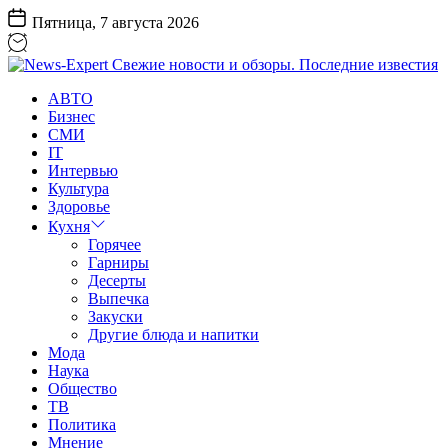
Перейти
Пятница, 7 августа 2026
к
содержанию
News-
АВТО
Expert
Бизнес
Свежие
СМИ
новости
IT
и
Интервью
обзоры.
Культура
Последние
Здоровье
известия
Кухня
Горячее
Гарниры
Десерты
Выпечка
Закуски
Другие блюда и напитки
Мода
Наука
Общество
ТВ
Политика
Мнение