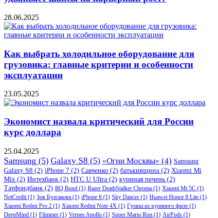
28.06.2025
Как выбрать холодильное оборудование для
грузовика: главные критерии и особенности
эксплуатации
23.05.2025
Экономист назвала критический для России
курс доллара
25.04.2025
Samsung
(5)
Galaxy S8
(5)
«Огни Москвы»
(4)
Samsung
Galaxy S8
(2)
iPhone 7
(2)
Савченко
(2)
батькивщина
(2)
Xiaomi Mi
Mix
(2)
Интехбанк
(2)
HTC U Ultra
(2)
куриная печень
(2)
Татфондбанк
(2)
BQ Bond
(1)
Razer DeathStalker Chroma
(1)
Xiaomi Mi 5C
(1)
NetCredit
(1)
Зоя Булгакова
(1)
iPhone 8
(1)
Sky Dancer
(1)
Huawei Honor 8 Lite
(1)
Xiaomi Redmi Pro 2
(1)
Xiaomi Redmi Note 4X
(1)
Гуляш из куриного филе
(1)
DeepMind
(1)
Flimmer
(1)
Vernee Apollo
(1)
Super Mario Run
(1)
AirPods
(1)