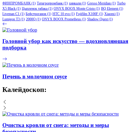
ФИНПРОМБАНК
(1)
Татагропромбанк
(1)
хинкали
(1)
Gresso Meridian
(1)
Turbo
X5 Black
(1)
Цыпленок табака
(1)
ONYX BOOX Monte Cristo
(1)
BQ Element
(1)
Liveman C1
(1)
Бефстроганов
(1)
HTC 10 evo
(1)
Fujifilm X100F
(1)
Xiaomi
(1)
Lumigon T3
(1)
2000Q
(1)
ONYX BOOX Prometheus
(1)
Shadow Quest
(1)
Головной убор как искусство — вдохновляющая
подборка
Печень в молочном соусе
Калейдоскоп:
Очистка кровли от снега: методы и меры
безопасности