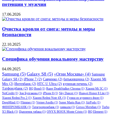
потенции у мужчин
17.06.2026
Очистка кровли от снега: методы и меры
безопасности
22.10.2025
Специфика обучения вокальному мастерству
04.09.2025
Samsung
(5)
Galaxy S8
(5)
«Огни Москвы»
(4)
Samsung
Galaxy S8
(2)
iPhone 7
(2)
Савченко
(2)
батькивщина
(2)
Xiaomi Mi
Mix
(2)
Интехбанк
(2)
HTC U Ultra
(2)
куриная печень
(2)
Татфондбанк
(2)
BQ Bond
(1)
Razer DeathStalker Chroma
(1)
Xiaomi Mi 5C
(1)
NetCredit
(1)
Зоя Булгакова
(1)
iPhone 8
(1)
Sky Dancer
(1)
Huawei Honor 8 Lite
(1)
Xiaomi Redmi Pro 2
(1)
Xiaomi Redmi Note 4X
(1)
Гуляш из куриного филе
(1)
DeepMind
(1)
Flimmer
(1)
Vernee Apollo
(1)
Super Mario Run
(1)
AirPods
(1)
ФИНПРОМБАНК
(1)
Татагропромбанк
(1)
хинкали
(1)
Gresso Meridian
(1)
Turbo
X5 Black
(1)
Цыпленок табака
(1)
ONYX BOOX Monte Cristo
(1)
BQ Element
(1)