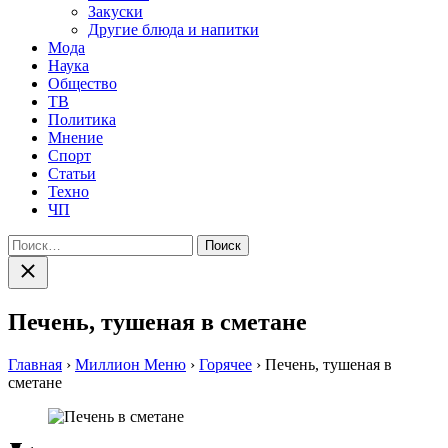
Закуски
Другие блюда и напитки
Мода
Наука
Общество
ТВ
Политика
Мнение
Спорт
Статьи
Техно
ЧП
Найти:
Закрыть
поиск
Печень, тушеная в сметане
Главная
›
Миллион Меню
›
Горячее
›
Печень, тушеная в
сметане