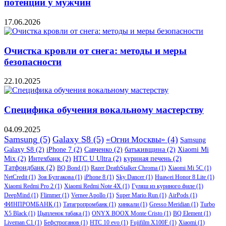
потенции у мужчин
17.06.2026
Очистка кровли от снега: методы и меры
безопасности
22.10.2025
Специфика обучения вокальному мастерству
04.09.2025
Samsung
(5)
Galaxy S8
(5)
«Огни Москвы»
(4)
Samsung
Galaxy S8
(2)
iPhone 7
(2)
Савченко
(2)
батькивщина
(2)
Xiaomi Mi
Mix
(2)
Интехбанк
(2)
HTC U Ultra
(2)
куриная печень
(2)
Татфондбанк
(2)
BQ Bond
(1)
Razer DeathStalker Chroma
(1)
Xiaomi Mi 5C
(1)
NetCredit
(1)
Зоя Булгакова
(1)
iPhone 8
(1)
Sky Dancer
(1)
Huawei Honor 8 Lite
(1)
Xiaomi Redmi Pro 2
(1)
Xiaomi Redmi Note 4X
(1)
Гуляш из куриного филе
(1)
DeepMind
(1)
Flimmer
(1)
Vernee Apollo
(1)
Super Mario Run
(1)
AirPods
(1)
ФИНПРОМБАНК
(1)
Татагропромбанк
(1)
хинкали
(1)
Gresso Meridian
(1)
Turbo
X5 Black
(1)
Цыпленок табака
(1)
ONYX BOOX Monte Cristo
(1)
BQ Element
(1)
Liveman C1
(1)
Бефстроганов
(1)
HTC 10 evo
(1)
Fujifilm X100F
(1)
Xiaomi
(1)