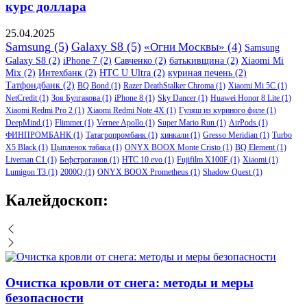
курс доллара
25.04.2025
Samsung
(5)
Galaxy S8
(5)
«Огни Москвы»
(4)
Samsung
Galaxy S8
(2)
iPhone 7
(2)
Савченко
(2)
батькивщина
(2)
Xiaomi Mi
Mix
(2)
Интехбанк
(2)
HTC U Ultra
(2)
куриная печень
(2)
Татфондбанк
(2)
BQ Bond
(1)
Razer DeathStalker Chroma
(1)
Xiaomi Mi 5C
(1)
NetCredit
(1)
Зоя Булгакова
(1)
iPhone 8
(1)
Sky Dancer
(1)
Huawei Honor 8 Lite
(1)
Xiaomi Redmi Pro 2
(1)
Xiaomi Redmi Note 4X
(1)
Гуляш из куриного филе
(1)
DeepMind
(1)
Flimmer
(1)
Vernee Apollo
(1)
Super Mario Run
(1)
AirPods
(1)
ФИНПРОМБАНК
(1)
Татагропромбанк
(1)
хинкали
(1)
Gresso Meridian
(1)
Turbo
X5 Black
(1)
Цыпленок табака
(1)
ONYX BOOX Monte Cristo
(1)
BQ Element
(1)
Liveman C1
(1)
Бефстроганов
(1)
HTC 10 evo
(1)
Fujifilm X100F
(1)
Xiaomi
(1)
Lumigon T3
(1)
2000Q
(1)
ONYX BOOX Prometheus
(1)
Shadow Quest
(1)
Калейдоскоп:
Очистка кровли от снега: методы и меры
безопасности