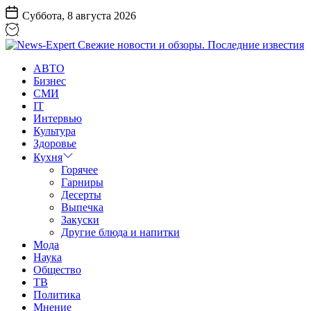
Перейти
Суббота, 8 августа 2026
к
содержанию
News-
АВТО
Expert
Бизнес
Свежие
СМИ
новости
IT
и
Интервью
обзоры.
Культура
Последние
Здоровье
известия
Кухня
Горячее
Гарниры
Десерты
Выпечка
Закуски
Другие блюда и напитки
Мода
Наука
Общество
ТВ
Политика
Мнение