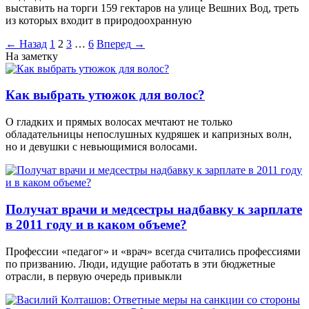
выставить на торги 159 гектаров на улице Вешних Вод, треть
из которых входит в природоохранную
Пагинация
←
Назад
1
2
3
…
6
Вперед
→
На заметку
записей
Как выбрать утюжок для волос?
О гладких и прямых волосах мечтают не только
обладательницы непослушных кудряшек и капризных волн,
но и девушки с невьющимися волосами.
Получат врачи и медсестры надбавку к зарплате
в 2011 году и в каком объеме?
Профессии «педагог» и «врач» всегда считались профессиями
по призванию. Люди, идущие работать в эти бюджетные
отрасли, в первую очередь привыкли