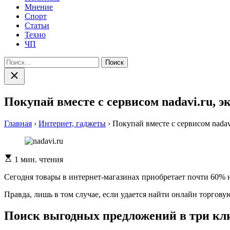
Мнение
Спорт
Статьи
Техно
ЧП
Найти:
Закрыть
поиск
Покупай вместе с сервисом nadavi.ru, э
Главная
›
Интернет, гаджеты
›
Покупай вместе с сервисом nadav
Расчетное
1 мин. чтения
время
чтения
Сегодня товары в интернет-магазинах приобретает почти 60% н
Правда, лишь в том случае, если удается найти онлайн торг
Поиск выгодных предложений в три кл