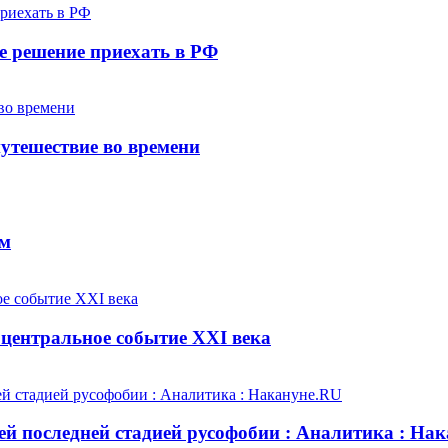
е решение приехать в РФ
утешествие во времени
ем
центральное событие XXI века
й последней стадией русофобии : Аналитика : На