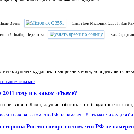
 Наше Время
Смартфон Micromax Q3551, Или Как
ильный Подбор Персонала
Как Определи
цы непослушных кудряшек и капризных волн, но и девушки с не
 2011 году и в каком объеме?
по призванию. Люди, идущие работать в эти бюджетные отрасли,
 стороны России говорят о том, что РФ не намере