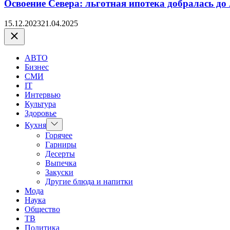
Освоение Севера: льготная ипотека добралась до
15.12.2023
21.04.2025
Закрыть
АВТО
Бизнес
СМИ
IT
Интервью
Культура
Здоровье
Показать
Кухня
подменю
Горячее
Гарниры
Десерты
Выпечка
Закуски
Другие блюда и напитки
Мода
Наука
Общество
ТВ
Политика