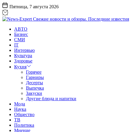
Перейти
Пятница, 7 августа 2026
к
содержанию
News-
АВТО
Expert
Бизнес
Свежие
СМИ
новости
IT
и
Интервью
обзоры.
Культура
Последние
Здоровье
известия
Кухня
Горячее
Гарниры
Десерты
Выпечка
Закуски
Другие блюда и напитки
Мода
Наука
Общество
ТВ
Политика
Мнение