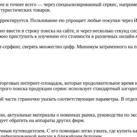
рее и точнее всего — через специализированный сервис, наприме
 туристических товаров.
орректируется. Пользование ею упрощает любые покупки через И
о ввести в строку поиска на сайте, и через несколько секунд си
но приступить к изучению его стоимости в различных онлайн-маг
т-серфинг, сверять множество цифр. Минимум затраченного на п
е торговых интернет-площадок, которые продолжительное время 
трого поиска продукции сервис использует стандартный алгорит
й части странички указать соответствующие параметры. В отдел
ции, актуальные материалы о новинках рынка, руководства по э
дует обратить на аппараты других фирм.
чным путеводителем. С его помощью легко узнать, где купить ка
модифицированной версии в ближайшем будущем.