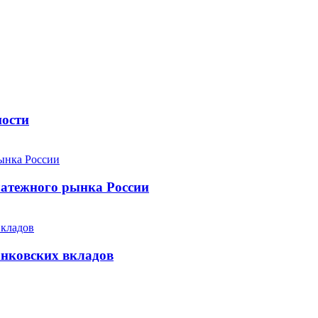
ности
атежного рынка России
анковских вкладов