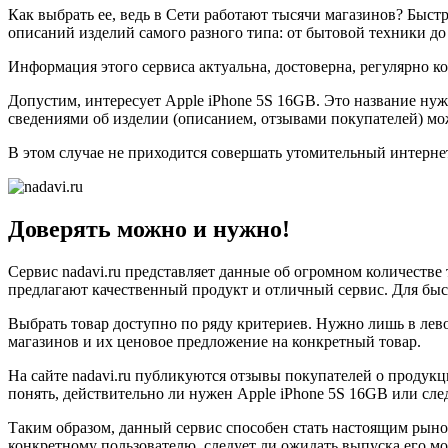
Как выбрать ее, ведь в Сети работают тысячи магазинов? Быст
описаний изделий самого разного типа: от бытовой техники до
Информация этого сервиса актуальна, достоверна, регулярно к
Допустим, интересует Apple iPhone 5S 16GB. Это название нужн
сведениями об изделии (описанием, отзывами покупателей) мож
В этом случае не приходится совершать утомительный интерне
Доверять можно и нужно!
Сервис nadavi.ru представляет данные об огромном количеств
предлагают качественный продукт и отличный сервис. Для быс
Выбрать товар доступно по ряду критериев. Нужно лишь в лево
магазинов и их ценовое предложение на конкретный товар.
На сайте nadavi.ru публикуются отзывы покупателей о продук
понять, действительно ли нужен Apple iPhone 5S 16GB или сле
Таким образом, данный сервис способен стать настоящим рыно
конкретному пользователю, следует ли ожидать выпуска его 