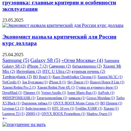
грузовика: главные критерии и особенности
эксплуатации
23.05.2025
Экономист назвала критический для России
курс доллара
25.04.2025
Samsung
(5)
Galaxy S8
(5)
«Огни Москвы»
(4)
Samsung
Galaxy S8
(2)
iPhone 7
(2)
Савченко
(2)
батькивщина
(2)
Xiaomi Mi
Mix
(2)
Интехбанк
(2)
HTC U Ultra
(2)
куриная печень
(2)
Татфондбанк
(2)
BQ Bond
(1)
Razer DeathStalker Chroma
(1)
Xiaomi Mi 5C
(1)
NetCredit
(1)
Зоя Булгакова
(1)
iPhone 8
(1)
Sky Dancer
(1)
Huawei Honor 8 Lite
(1)
Xiaomi Redmi Pro 2
(1)
Xiaomi Redmi Note 4X
(1)
Гуляш из куриного филе
(1)
DeepMind
(1)
Flimmer
(1)
Vernee Apollo
(1)
Super Mario Run
(1)
AirPods
(1)
ФИНПРОМБАНК
(1)
Татагропромбанк
(1)
хинкали
(1)
Gresso Meridian
(1)
Turbo
X5 Black
(1)
Цыпленок табака
(1)
ONYX BOOX Monte Cristo
(1)
BQ Element
(1)
Liveman C1
(1)
Бефстроганов
(1)
HTC 10 evo
(1)
Fujifilm X100F
(1)
Xiaomi
(1)
Lumigon T3
(1)
2000Q
(1)
ONYX BOOX Prometheus
(1)
Shadow Quest
(1)