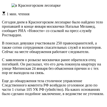
Расчетное
1 мин. чтения
время
чтения
Сегодня днем в Красногорском лесопарке было найдено тело
пропавшей в конце января москвички Натальи Меламед,
сообщает РИА «Новости» со ссылкой на пресс-службу
Росгвардии.
В поисках девушки участвовали 250 правоохранителей, а
также сотни сотрудников спасательных служб и волонтеров.
Сейчас на месте обнаружения работают следователи.
С заявлением о розыске москвички ранее обратился отец
погибшей. Он рассказал, что его дочь покинула квартиру на
улице Митинская 24 января без объяснения причин и с тех
пор не выходила на связь.
Еще до обнаружения тела столичное управление
Следственного комитета РФ возбудило уголовное дело по
части 1 статьи 105 УК РФ (убийство). На каких основаниях
было сделано подобное заключение, в ведомстве не уточняли.