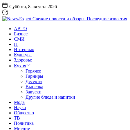
Перейти
Суббота, 8 августа 2026
к
содержанию
News-
АВТО
Expert
Бизнес
Свежие
СМИ
новости
IT
и
Интервью
обзоры.
Культура
Последние
Здоровье
известия
Кухня
Горячее
Гарниры
Десерты
Выпечка
Закуски
Другие блюда и напитки
Мода
Наука
Общество
ТВ
Политика
Мнение