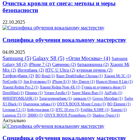
Очистка кровли от снега: методы и меры
безопасности
22.10.2025
Специфика обучения вокальному мастерству
04.09.2025
Samsung
(5)
Galaxy S8
(5)
«Огни Москвы»
(4)
Samsung
Galaxy S8
(2)
iPhone 7
(2)
Савченко
(2)
батькивщина
(2)
Xiaomi Mi
Mix
(2)
Интехбанк
(2)
HTC U Ultra
(2)
куриная печень
(2)
Татфондбанк
(2)
BQ Bond
(1)
Razer DeathStalker Chroma
(1)
Xiaomi Mi 5C
(1)
NetCredit
(1)
Зоя Булгакова
(1)
iPhone 8
(1)
Sky Dancer
(1)
Huawei Honor 8 Lite
(1)
Xiaomi Redmi Pro 2
(1)
Xiaomi Redmi Note 4X
(1)
Гуляш из куриного филе
(1)
DeepMind
(1)
Flimmer
(1)
Vernee Apollo
(1)
Super Mario Run
(1)
AirPods
(1)
ФИНПРОМБАНК
(1)
Татагропромбанк
(1)
хинкали
(1)
Gresso Meridian
(1)
Turbo
X5 Black
(1)
Цыпленок табака
(1)
ONYX BOOX Monte Cristo
(1)
BQ Element
(1)
Liveman C1
(1)
Бефстроганов
(1)
HTC 10 evo
(1)
Fujifilm X100F
(1)
Xiaomi
(1)
Lumigon T3
(1)
2000Q
(1)
ONYX BOOX Prometheus
(1)
Shadow Quest
(1)
Актуально
Специфика обучения вокальному мастерству