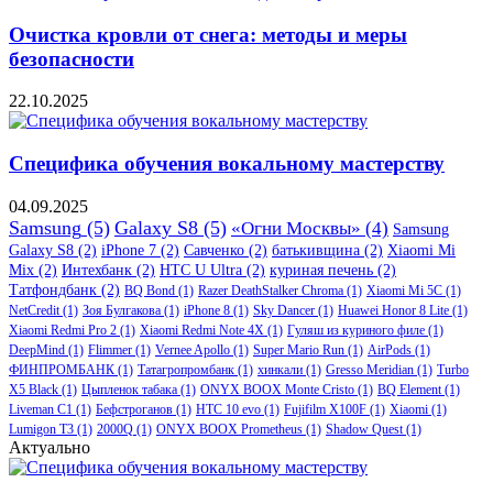
Очистка кровли от снега: методы и меры
безопасности
22.10.2025
Специфика обучения вокальному мастерству
04.09.2025
Samsung
(5)
Galaxy S8
(5)
«Огни Москвы»
(4)
Samsung
Galaxy S8
(2)
iPhone 7
(2)
Савченко
(2)
батькивщина
(2)
Xiaomi Mi
Mix
(2)
Интехбанк
(2)
HTC U Ultra
(2)
куриная печень
(2)
Татфондбанк
(2)
BQ Bond
(1)
Razer DeathStalker Chroma
(1)
Xiaomi Mi 5C
(1)
NetCredit
(1)
Зоя Булгакова
(1)
iPhone 8
(1)
Sky Dancer
(1)
Huawei Honor 8 Lite
(1)
Xiaomi Redmi Pro 2
(1)
Xiaomi Redmi Note 4X
(1)
Гуляш из куриного филе
(1)
DeepMind
(1)
Flimmer
(1)
Vernee Apollo
(1)
Super Mario Run
(1)
AirPods
(1)
ФИНПРОМБАНК
(1)
Татагропромбанк
(1)
хинкали
(1)
Gresso Meridian
(1)
Turbo
X5 Black
(1)
Цыпленок табака
(1)
ONYX BOOX Monte Cristo
(1)
BQ Element
(1)
Liveman C1
(1)
Бефстроганов
(1)
HTC 10 evo
(1)
Fujifilm X100F
(1)
Xiaomi
(1)
Lumigon T3
(1)
2000Q
(1)
ONYX BOOX Prometheus
(1)
Shadow Quest
(1)
Актуально