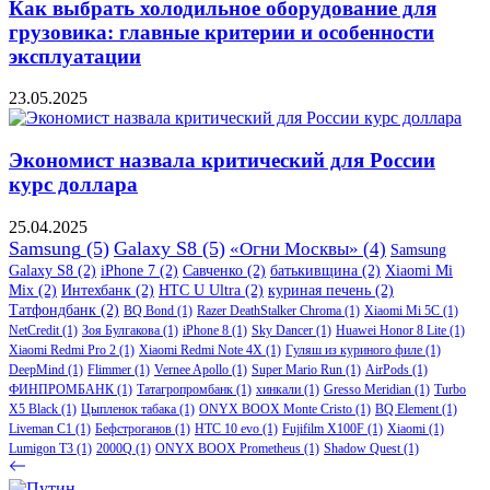
Как выбрать холодильное оборудование для
грузовика: главные критерии и особенности
эксплуатации
23.05.2025
Экономист назвала критический для России
курс доллара
25.04.2025
Samsung
(5)
Galaxy S8
(5)
«Огни Москвы»
(4)
Samsung
Galaxy S8
(2)
iPhone 7
(2)
Савченко
(2)
батькивщина
(2)
Xiaomi Mi
Mix
(2)
Интехбанк
(2)
HTC U Ultra
(2)
куриная печень
(2)
Татфондбанк
(2)
BQ Bond
(1)
Razer DeathStalker Chroma
(1)
Xiaomi Mi 5C
(1)
NetCredit
(1)
Зоя Булгакова
(1)
iPhone 8
(1)
Sky Dancer
(1)
Huawei Honor 8 Lite
(1)
Xiaomi Redmi Pro 2
(1)
Xiaomi Redmi Note 4X
(1)
Гуляш из куриного филе
(1)
DeepMind
(1)
Flimmer
(1)
Vernee Apollo
(1)
Super Mario Run
(1)
AirPods
(1)
ФИНПРОМБАНК
(1)
Татагропромбанк
(1)
хинкали
(1)
Gresso Meridian
(1)
Turbo
X5 Black
(1)
Цыпленок табака
(1)
ONYX BOOX Monte Cristo
(1)
BQ Element
(1)
Liveman C1
(1)
Бефстроганов
(1)
HTC 10 evo
(1)
Fujifilm X100F
(1)
Xiaomi
(1)
Lumigon T3
(1)
2000Q
(1)
ONYX BOOX Prometheus
(1)
Shadow Quest
(1)