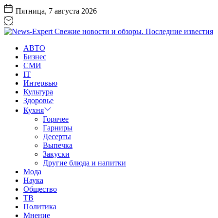
Перейти
Пятница, 7 августа 2026
к
содержанию
News-
АВТО
Expert
Бизнес
Свежие
СМИ
новости
IT
и
Интервью
обзоры.
Культура
Последние
Здоровье
известия
Кухня
Горячее
Гарниры
Десерты
Выпечка
Закуски
Другие блюда и напитки
Мода
Наука
Общество
ТВ
Политика
Мнение