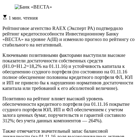
Расчетное
1 мин. чтения
время
чтения
Рейтинговое агентство RAEX (Эксперт РА) подтвердило
рейтинг кредитоспособности Инвестиционному Банку
«ВЕСТА» на уровне А(III) и изменило прогноз по рейтингу со
стабильного на негативный.
Ключевыми позитивными факторами выступили высокие
показатели достаточности собственных средств
(Н1.0=Н1.2=18,2% на 01.11.16) и устойчивость капитала к
обесценению ссудного портфеля (по состоянию на 01.11.16
полное обесценение половины кредитного портфеля ФЛ, ЮЛ
и ИП не привело бы к нарушению нормативов достаточности
капитала или требований к его абсолютной величине).
Позитивно на рейтинг влияет высокий уровень
обеспеченности кредитного портфеля (на 01.11.16 покрытие
ссудного портфеля ЮЛ, ИП и ФЛ обеспечением с учетом
залога ценных бумаг, поручительств и гарантий составило
312%; без учета данных компонентов — 264%).
Также отмечается значительный запас балансовой
ликвидности (на 01.11.16 доля высоколиквидных активов