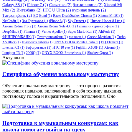
Galaxy S8
(2)
iPhone 7
(2)
Савченко
(2)
батькивщина
(2)
Xiaomi Mi
Mix
(2)
Интехбанк
(2)
HTC U Ultra
(2)
куриная печень
(2)
Татфондбанк
(2)
BQ Bond
(1)
Razer DeathStalker Chroma
(1)
Xiaomi Mi 5C
(1)
NetCredit
(1)
Зоя Булгакова
(1)
iPhone 8
(1)
Sky Dancer
(1)
Huawei Honor 8 Lite
(1)
Xiaomi Redmi Pro 2
(1)
Xiaomi Redmi Note 4X
(1)
Гуляш из куриного филе
(1)
DeepMind
(1)
Flimmer
(1)
Vernee Apollo
(1)
Super Mario Run
(1)
AirPods
(1)
ФИНПРОМБАНК
(1)
Татагропромбанк
(1)
хинкали
(1)
Gresso Meridian
(1)
Turbo
X5 Black
(1)
Цыпленок табака
(1)
ONYX BOOX Monte Cristo
(1)
BQ Element
(1)
Liveman C1
(1)
Бефстроганов
(1)
HTC 10 evo
(1)
Fujifilm X100F
(1)
Xiaomi
(1)
Lumigon T3
(1)
2000Q
(1)
ONYX BOOX Prometheus
(1)
Shadow Quest
(1)
Актуально
Специфика обучения вокальному мастерству
Обучение вокальному мастерству — это процесс развития
голосовых навыков, включающий в себя технику дыхания,
постановку голоса и выразительность исполнения. Оно
Подготовка к музыкальным конкурсам: как
школа помогает выйти на сцену