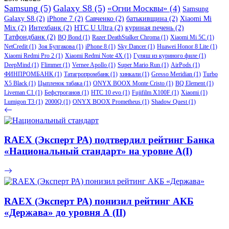
Samsung
(5)
Galaxy S8
(5)
«Огни Москвы»
(4)
Samsung
Galaxy S8
(2)
iPhone 7
(2)
Савченко
(2)
батькивщина
(2)
Xiaomi Mi
Mix
(2)
Интехбанк
(2)
HTC U Ultra
(2)
куриная печень
(2)
Татфондбанк
(2)
BQ Bond
(1)
Razer DeathStalker Chroma
(1)
Xiaomi Mi 5C
(1)
NetCredit
(1)
Зоя Булгакова
(1)
iPhone 8
(1)
Sky Dancer
(1)
Huawei Honor 8 Lite
(1)
Xiaomi Redmi Pro 2
(1)
Xiaomi Redmi Note 4X
(1)
Гуляш из куриного филе
(1)
DeepMind
(1)
Flimmer
(1)
Vernee Apollo
(1)
Super Mario Run
(1)
AirPods
(1)
ФИНПРОМБАНК
(1)
Татагропромбанк
(1)
хинкали
(1)
Gresso Meridian
(1)
Turbo
X5 Black
(1)
Цыпленок табака
(1)
ONYX BOOX Monte Cristo
(1)
BQ Element
(1)
Liveman C1
(1)
Бефстроганов
(1)
HTC 10 evo
(1)
Fujifilm X100F
(1)
Xiaomi
(1)
Lumigon T3
(1)
2000Q
(1)
ONYX BOOX Prometheus
(1)
Shadow Quest
(1)
RAEX (Эксперт РА) подтвердил рейтинг Банка
«Национальный стандарт» на уровне A(I)
RAEX (Эксперт РА) понизил рейтинг АКБ
«Держава» до уровня А (II)