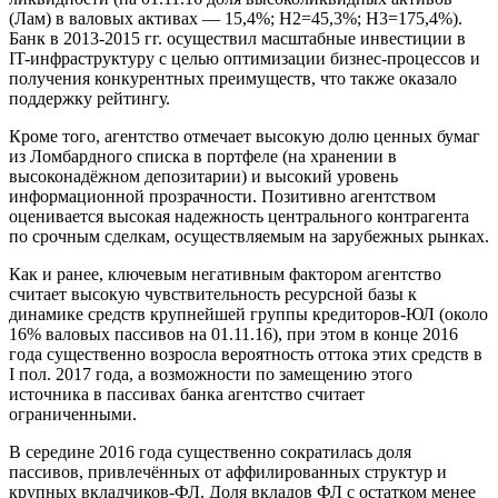
(Лам) в валовых активах — 15,4%; Н2=45,3%; Н3=175,4%).
Банк в 2013-2015 гг. осуществил масштабные инвестиции в
IT-инфраструктуру с целью оптимизации бизнес-процессов и
получения конкурентных преимуществ, что также оказало
поддержку рейтингу.
Кроме того, агентство отмечает высокую долю ценных бумаг
из Ломбардного списка в портфеле (на хранении в
высоконадёжном депозитарии) и высокий уровень
информационной прозрачности. Позитивно агентством
оценивается высокая надежность центрального контрагента
по срочным сделкам, осуществляемым на зарубежных рынках.
Как и ранее, ключевым негативным фактором агентство
считает высокую чувствительность ресурсной базы к
динамике средств крупнейшей группы кредиторов-ЮЛ (около
16% валовых пассивов на 01.11.16), при этом в конце 2016
года существенно возросла вероятность оттока этих средств в
I пол. 2017 года, а возможности по замещению этого
источника в пассивах банка агентство считает
ограниченными.
В середине 2016 года существенно сократилась доля
пассивов, привлечённых от аффилированных структур и
крупных вкладчиков-ФЛ. Доля вкладов ФЛ с остатком менее