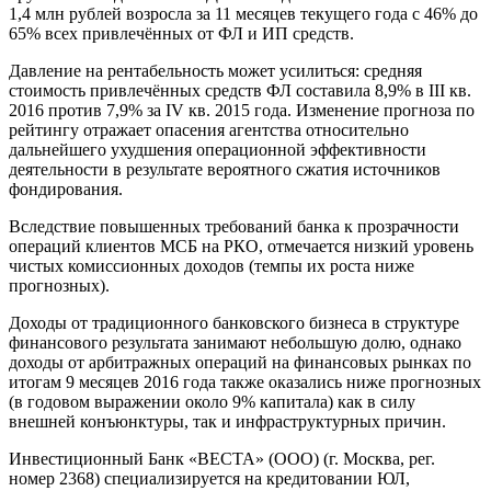
1,4 млн рублей возросла за 11 месяцев текущего года с 46% до
65% всех привлечённых от ФЛ и ИП средств.
Давление на рентабельность может усилиться: средняя
стоимость привлечённых средств ФЛ составила 8,9% в III кв.
2016 против 7,9% за IV кв. 2015 года. Изменение прогноза по
рейтингу отражает опасения агентства относительно
дальнейшего ухудшения операционной эффективности
деятельности в результате вероятного сжатия источников
фондирования.
Вследствие повышенных требований банка к прозрачности
операций клиентов МСБ на РКО, отмечается низкий уровень
чистых комиссионных доходов (темпы их роста ниже
прогнозных).
Доходы от традиционного банковского бизнеса в структуре
финансового результата занимают небольшую долю, однако
доходы от арбитражных операций на финансовых рынках по
итогам 9 месяцев 2016 года также оказались ниже прогнозных
(в годовом выражении около 9% капитала) как в силу
внешней конъюнктуры, так и инфраструктурных причин.
Инвестиционный Банк «ВЕСТА» (ООО) (г. Москва, рег.
номер 2368) специализируется на кредитовании ЮЛ,