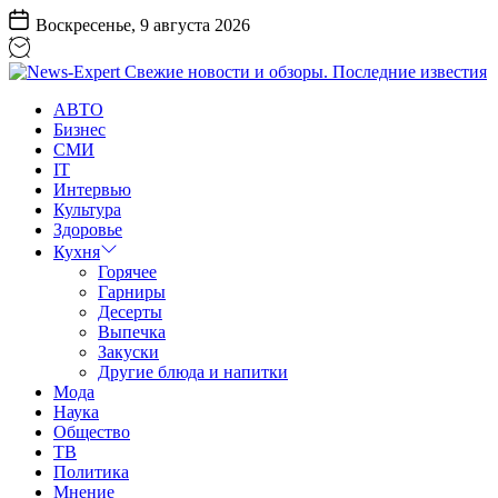
Перейти
Воскресенье, 9 августа 2026
к
содержанию
News-
АВТО
Expert
Бизнес
Свежие
СМИ
новости
IT
и
Интервью
обзоры.
Культура
Последние
Здоровье
известия
Кухня
Горячее
Гарниры
Десерты
Выпечка
Закуски
Другие блюда и напитки
Мода
Наука
Общество
ТВ
Политика
Мнение