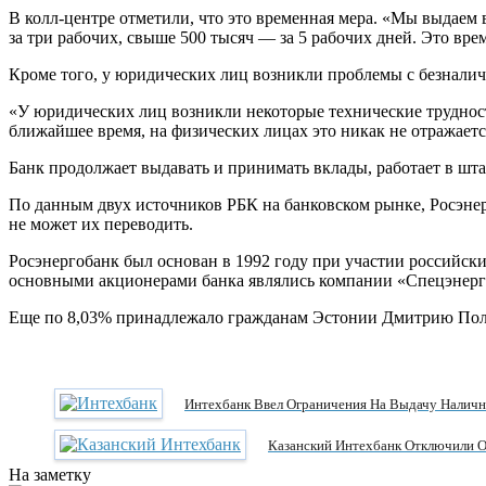
В колл-центре отметили, что это временная мера. «Мы выдаем 
за три рабочих, свыше 500 тысяч — за 5 рабочих дней. Это вр
Кроме того, у юридических лиц возникли проблемы с безнали
«У юридических лиц возникли некоторые технические трудност
ближайшее время, на физических лицах это никак не отражаетс
Банк продолжает выдавать и принимать вклады, работает в шта
По данным двух источников РБК на банковском рынке, Росэнер
не может их переводить.
Росэнергобанк был основан в 1992 году при участии российск
основными акционерами банка являлись компании «Спецэнерго
Еще по 8,03% принадлежало гражданам Эстонии Дмитрию Полещ
Интехбанк Ввел Ограничения На Выдачу Налич
Казанский Интехбанк Отключили 
На заметку