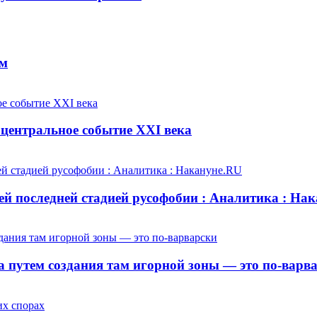
ем
центральное событие XXI века
й последней стадией русофобии : Аналитика : На
 путем создания там игорной зоны — это по-варв