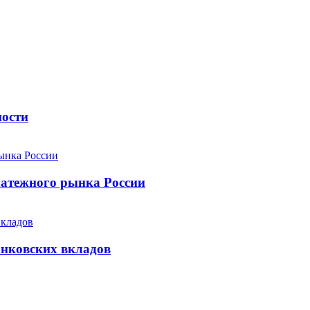
ности
атежного рынка России
анковских вкладов