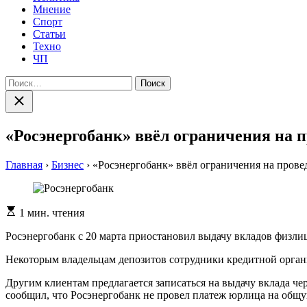
Мнение
Спорт
Статьи
Техно
ЧП
Найти:
Закрыть
поиск
«Росэнергобанк» ввёл ограничения на 
Главная
›
Бизнес
›
«Росэнергобанк» ввёл ограничения на прове
Расчетное
1 мин. чтения
время
чтения
Росэнергобанк с 20 марта приостановил выдачу вкладов физлиц
Некоторым владельцам депозитов сотрудники кредитной организ
Другим клиентам предлагается записаться на выдачу вклада чер
сообщил, что Росэнергобанк не провел платеж юрлица на общу