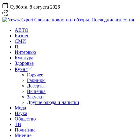
Перейти
Суббота, 8 августа 2026
к
содержанию
News-
АВТО
Expert
Бизнес
Свежие
СМИ
новости
IT
и
Интервью
обзоры.
Культура
Последние
Здоровье
известия
Кухня
Горячее
Гарниры
Десерты
Выпечка
Закуски
Другие блюда и напитки
Мода
Наука
Общество
ТВ
Политика
Мнение