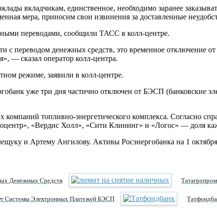
вклады вкладчикам, единственное, необходимо заранее заказыват
еменная мера, приносим свои извинения за доставленные неудобс
чными переводами, сообщили ТАСС в колл-центре.
и с переводом денежных средств, это временное отключение от
я», — сказал оператор колл-центра.
тном режиме, заявили в колл-центре.
гобанк уже три дня частично отключен от БЭСП (банковские эл
их компаний топливно-энергетического комплекса. Согласно спр
центр», «Вердис Холл», «Сити Клининг» и «Логос» — доля кажд
уку и Артему Ангилову. Активы Росэнергобанка на 1 октября 2
ных Денежных Средств
Татагропром
От Системы Электронных Платежей БЭСП
Татфондба