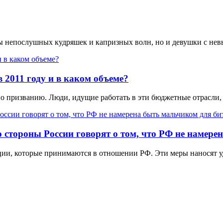
цы непослушных кудряшек и капризных волн, но и девушки с не
 2011 году и в каком объеме?
по призванию. Люди, идущие работать в эти бюджетные отрасли,
 стороны России говорят о том, что РФ не намере
ции, которые принимаются в отношении РФ. Эти меры наносят уд