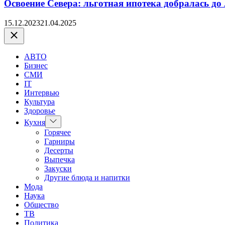
Освоение Севера: льготная ипотека добралась до
15.12.2023
21.04.2025
Закрыть
АВТО
Бизнес
СМИ
IT
Интервью
Культура
Здоровье
Показать
Кухня
подменю
Горячее
Гарниры
Десерты
Выпечка
Закуски
Другие блюда и напитки
Мода
Наука
Общество
ТВ
Политика