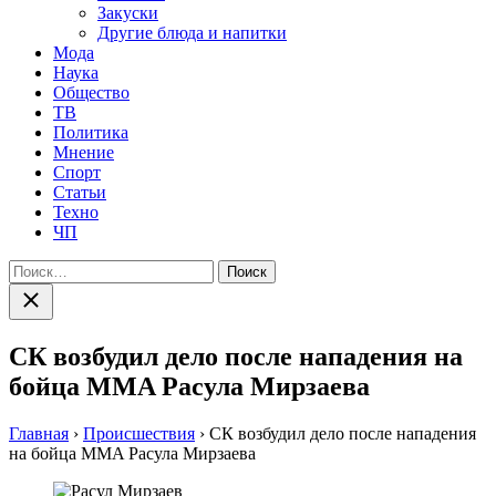
Закуски
Другие блюда и напитки
Мода
Наука
Общество
ТВ
Политика
Мнение
Спорт
Статьи
Техно
ЧП
Найти:
Закрыть
поиск
СК возбудил дело после нападения на
бойца MMA Расула Мирзаева
Главная
›
Происшествия
›
СК возбудил дело после нападения
на бойца MMA Расула Мирзаева