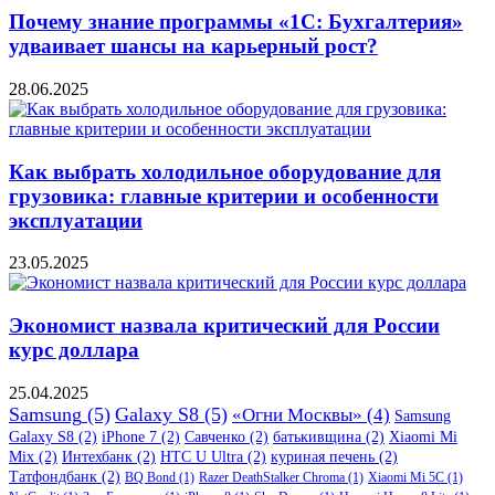
Почему знание программы «1С: Бухгалтерия»
удваивает шансы на карьерный рост?
28.06.2025
Как выбрать холодильное оборудование для
грузовика: главные критерии и особенности
эксплуатации
23.05.2025
Экономист назвала критический для России
курс доллара
25.04.2025
Samsung
(5)
Galaxy S8
(5)
«Огни Москвы»
(4)
Samsung
Galaxy S8
(2)
iPhone 7
(2)
Савченко
(2)
батькивщина
(2)
Xiaomi Mi
Mix
(2)
Интехбанк
(2)
HTC U Ultra
(2)
куриная печень
(2)
Татфондбанк
(2)
BQ Bond
(1)
Razer DeathStalker Chroma
(1)
Xiaomi Mi 5C
(1)