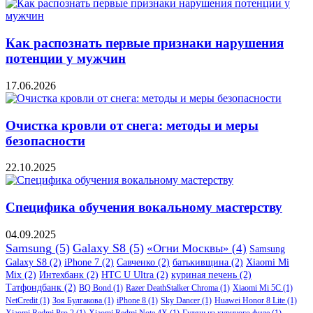
Как распознать первые признаки нарушения
потенции у мужчин
17.06.2026
Очистка кровли от снега: методы и меры
безопасности
22.10.2025
Специфика обучения вокальному мастерству
04.09.2025
Samsung
(5)
Galaxy S8
(5)
«Огни Москвы»
(4)
Samsung
Galaxy S8
(2)
iPhone 7
(2)
Савченко
(2)
батькивщина
(2)
Xiaomi Mi
Mix
(2)
Интехбанк
(2)
HTC U Ultra
(2)
куриная печень
(2)
Татфондбанк
(2)
BQ Bond
(1)
Razer DeathStalker Chroma
(1)
Xiaomi Mi 5C
(1)
NetCredit
(1)
Зоя Булгакова
(1)
iPhone 8
(1)
Sky Dancer
(1)
Huawei Honor 8 Lite
(1)
Xiaomi Redmi Pro 2
(1)
Xiaomi Redmi Note 4X
(1)
Гуляш из куриного филе
(1)