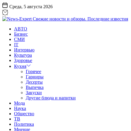
Перейти
Среда, 5 августа 2026
к
содержанию
News-
АВТО
Expert
Бизнес
Свежие
СМИ
новости
IT
и
Интервью
обзоры.
Культура
Последние
Здоровье
известия
Кухня
Горячее
Гарниры
Десерты
Выпечка
Закуски
Другие блюда и напитки
Мода
Наука
Общество
ТВ
Политика
Мнение