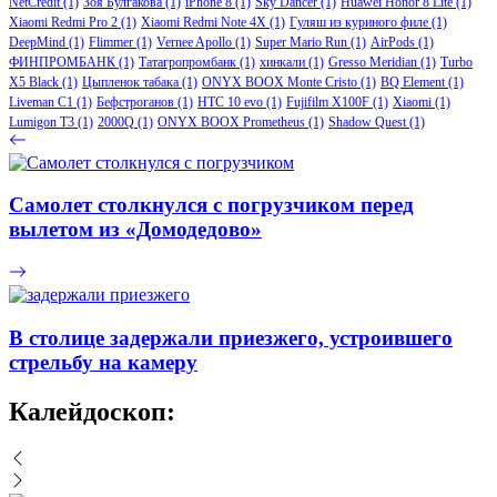
NetCredit
(1)
Зоя Булгакова
(1)
iPhone 8
(1)
Sky Dancer
(1)
Huawei Honor 8 Lite
(1)
Xiaomi Redmi Pro 2
(1)
Xiaomi Redmi Note 4X
(1)
Гуляш из куриного филе
(1)
DeepMind
(1)
Flimmer
(1)
Vernee Apollo
(1)
Super Mario Run
(1)
AirPods
(1)
ФИНПРОМБАНК
(1)
Татагропромбанк
(1)
хинкали
(1)
Gresso Meridian
(1)
Turbo
X5 Black
(1)
Цыпленок табака
(1)
ONYX BOOX Monte Cristo
(1)
BQ Element
(1)
Liveman C1
(1)
Бефстроганов
(1)
HTC 10 evo
(1)
Fujifilm X100F
(1)
Xiaomi
(1)
Lumigon T3
(1)
2000Q
(1)
ONYX BOOX Prometheus
(1)
Shadow Quest
(1)
Самолет столкнулся с погрузчиком перед
вылетом из «Домодедово»
В столице задержали приезжего, устроившего
стрельбу на камеру
Калейдоскоп: