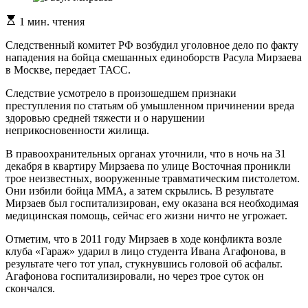
Расчетное
1 мин. чтения
время
чтения
Следственный комитет РФ возбудил уголовное дело по факту
нападения на бойца смешанных единоборств Расула Мирзаева
в Москве, передает ТАСС.
Следствие усмотрело в произошедшем признаки
преступления по статьям об умышленном причинении вреда
здоровью средней тяжести и о нарушении
неприкосновенности жилища.
В правоохранительных органах уточнили, что в ночь на 31
декабря в квартиру Мирзаева по улице Восточная проникли
трое неизвестных, вооруженные травматическим пистолетом.
Они избили бойца MMA, а затем скрылись. В результате
Мирзаев был госпитализирован, ему оказана вся необходимая
медицинская помощь, сейчас его жизни ничто не угрожает.
Отметим, что в 2011 году Мирзаев в ходе конфликта возле
клуба «Гараж» ударил в лицо студента Ивана Агафонова, в
результате чего тот упал, стукнувшись головой об асфальт.
Агафонова госпитализировали, но через трое суток он
скончался.