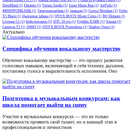
DeepMind
(1)
Flimmer
(1)
Vernee Apollo
(1)
Super Mario Run
(1)
AirPods
(1)
ФИНПРОМБАНК
(1)
Татагропромбанк
(1)
хинкали
(1)
Gresso Meridian
(1)
Turbo
X5 Black
(1)
Цыпленок табака
(1)
ONYX BOOX Monte Cristo
(1)
BQ Element
(1)
Liveman C1
(1)
Бефстроганов
(1)
HTC 10 evo
(1)
Fujifilm X100F
(1)
Xiaomi
(1)
Lumigon T3
(1)
2000Q
(1)
ONYX BOOX Prometheus
(1)
Shadow Quest
(1)
Актуально
Специфика обучения вокальному мастерству
Обучение вокальному мастерству — это процесс развития
голосовых навыков, включающий в себя технику дыхания,
постановку голоса и выразительность исполнения. Оно
Подготовка к музыкальным конкурсам: как
школа помогает выйти на сцену
Участие в музыкальных конкурсах — это не только
возможность проявить свой талант, но и важный этап в
профессиональном и личностном