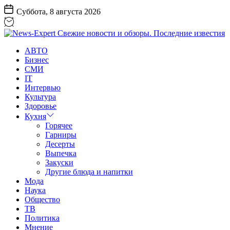
Перейти
Суббота, 8 августа 2026
к
содержанию
News-
АВТО
Expert
Бизнес
Свежие
СМИ
новости
IT
и
Интервью
обзоры.
Культура
Последние
Здоровье
известия
Кухня
Горячее
Гарниры
Десерты
Выпечка
Закуски
Другие блюда и напитки
Мода
Наука
Общество
ТВ
Политика
Мнение