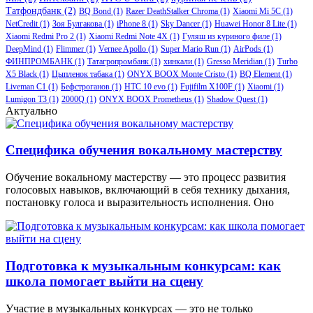
Татфондбанк
(2)
BQ Bond
(1)
Razer DeathStalker Chroma
(1)
Xiaomi Mi 5C
(1)
NetCredit
(1)
Зоя Булгакова
(1)
iPhone 8
(1)
Sky Dancer
(1)
Huawei Honor 8 Lite
(1)
Xiaomi Redmi Pro 2
(1)
Xiaomi Redmi Note 4X
(1)
Гуляш из куриного филе
(1)
DeepMind
(1)
Flimmer
(1)
Vernee Apollo
(1)
Super Mario Run
(1)
AirPods
(1)
ФИНПРОМБАНК
(1)
Татагропромбанк
(1)
хинкали
(1)
Gresso Meridian
(1)
Turbo
X5 Black
(1)
Цыпленок табака
(1)
ONYX BOOX Monte Cristo
(1)
BQ Element
(1)
Liveman C1
(1)
Бефстроганов
(1)
HTC 10 evo
(1)
Fujifilm X100F
(1)
Xiaomi
(1)
Lumigon T3
(1)
2000Q
(1)
ONYX BOOX Prometheus
(1)
Shadow Quest
(1)
Актуально
Специфика обучения вокальному мастерству
Обучение вокальному мастерству — это процесс развития
голосовых навыков, включающий в себя технику дыхания,
постановку голоса и выразительность исполнения. Оно
Подготовка к музыкальным конкурсам: как
школа помогает выйти на сцену
Участие в музыкальных конкурсах — это не только