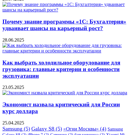
Почему знание программы «1С: Бухгалтерия»
удваивает шансы на карьерный рост?
28.06.2025
Как выбрать холодильное оборудование для
грузовика: главные критерии и особенности
эксплуатации
23.05.2025
Экономист назвала критический для России
курс доллара
25.04.2025
Samsung
(5)
Galaxy S8
(5)
«Огни Москвы»
(4)
Samsung
Galaxy S8
(2)
iPhone 7
(2)
Савченко
(2)
батькивщина
(2)
Xiaomi Mi