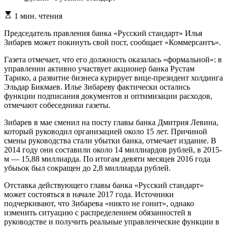
Расчетное
1 мин. чтения
время
чтения
Председатель правления банка «Русский стандарт» Илья
Зибарев может покинуть свой пост, сообщает «Коммерсантъ».
Газета отмечает, что его должность оказалась «формальной»: в
управлении активно участвует акционер банка Рустам
Тарико, а развитие бизнеса курирует вице-президент холдинга
Эльдар Бикмаев. Илье Зибареву фактически остались
функции подписания документов и оптимизации расходов,
отмечают собеседники газеты.
Зибарев в мае сменил на посту главы банка Дмитрия Левина,
который руководил организацией около 15 лет. Причиной
смены руководства стали убытки банка, отмечает издание. В
2014 году они составили около 14 миллиардов рублей, в 2015-
м — 15,88 миллиарда. По итогам девяти месяцев 2016 года
убыьок был сокращен до 2,8 миллиарда рублей.
Отставка действующего главы банка «Русский стандарт»
может состояться в начале 2017 года. Источники
подчеркивают, что Зибарева «никто не гонит», однако
изменить ситуацию с распределением обязанностей в
руководстве и получить реальные управленческие функции в