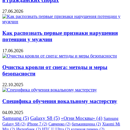
в гражданских спорах
27.06.2026
Как распознать первые признаки нарушения
потенции у мужчин
17.06.2026
Очистка кровли от снега: методы и меры
безопасности
22.10.2025
Специфика обучения вокальному мастерству
04.09.2025
Samsung
(5)
Galaxy S8
(5)
«Огни Москвы»
(4)
Samsung
Galaxy S8
(2)
iPhone 7
(2)
Савченко
(2)
батькивщина
(2)
Xiaomi Mi
Mix
(2)
Интехбанк
(2)
HTC U Ultra
(2)
куриная печень
(2)