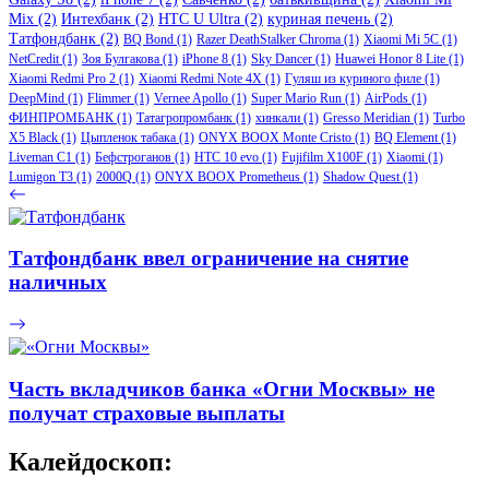
Mix
(2)
Интехбанк
(2)
HTC U Ultra
(2)
куриная печень
(2)
Татфондбанк
(2)
BQ Bond
(1)
Razer DeathStalker Chroma
(1)
Xiaomi Mi 5C
(1)
NetCredit
(1)
Зоя Булгакова
(1)
iPhone 8
(1)
Sky Dancer
(1)
Huawei Honor 8 Lite
(1)
Xiaomi Redmi Pro 2
(1)
Xiaomi Redmi Note 4X
(1)
Гуляш из куриного филе
(1)
DeepMind
(1)
Flimmer
(1)
Vernee Apollo
(1)
Super Mario Run
(1)
AirPods
(1)
ФИНПРОМБАНК
(1)
Татагропромбанк
(1)
хинкали
(1)
Gresso Meridian
(1)
Turbo
X5 Black
(1)
Цыпленок табака
(1)
ONYX BOOX Monte Cristo
(1)
BQ Element
(1)
Liveman C1
(1)
Бефстроганов
(1)
HTC 10 evo
(1)
Fujifilm X100F
(1)
Xiaomi
(1)
Lumigon T3
(1)
2000Q
(1)
ONYX BOOX Prometheus
(1)
Shadow Quest
(1)
Татфондбанк ввел ограничение на снятие
наличных
Часть вкладчиков банка «Огни Москвы» не
получат страховые выплаты
Калейдоскоп: