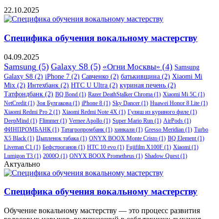
22.10.2025
Специфика обучения вокальному мастерству
04.09.2025
Samsung
(5)
Galaxy S8
(5)
«Огни Москвы»
(4)
Samsung
Galaxy S8
(2)
iPhone 7
(2)
Савченко
(2)
батькивщина
(2)
Xiaomi Mi
Mix
(2)
Интехбанк
(2)
HTC U Ultra
(2)
куриная печень
(2)
Татфондбанк
(2)
BQ Bond
(1)
Razer DeathStalker Chroma
(1)
Xiaomi Mi 5C
(1)
NetCredit
(1)
Зоя Булгакова
(1)
iPhone 8
(1)
Sky Dancer
(1)
Huawei Honor 8 Lite
(1)
Xiaomi Redmi Pro 2
(1)
Xiaomi Redmi Note 4X
(1)
Гуляш из куриного филе
(1)
DeepMind
(1)
Flimmer
(1)
Vernee Apollo
(1)
Super Mario Run
(1)
AirPods
(1)
ФИНПРОМБАНК
(1)
Татагропромбанк
(1)
хинкали
(1)
Gresso Meridian
(1)
Turbo
X5 Black
(1)
Цыпленок табака
(1)
ONYX BOOX Monte Cristo
(1)
BQ Element
(1)
Liveman C1
(1)
Бефстроганов
(1)
HTC 10 evo
(1)
Fujifilm X100F
(1)
Xiaomi
(1)
Lumigon T3
(1)
2000Q
(1)
ONYX BOOX Prometheus
(1)
Shadow Quest
(1)
Актуально
Специфика обучения вокальному мастерству
Обучение вокальному мастерству — это процесс развития