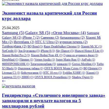
Экономист назвала критический для России
курс доллара
25.04.2025
Samsung
(5)
Galaxy S8
(5)
«Огни Москвы»
(4)
Samsung
Galaxy S8
(2)
iPhone 7
(2)
Савченко
(2)
батькивщина
(2)
Xiaomi Mi
Mix
(2)
Интехбанк
(2)
HTC U Ultra
(2)
куриная печень
(2)
Татфондбанк
(2)
BQ Bond
(1)
Razer DeathStalker Chroma
(1)
Xiaomi Mi 5C
(1)
NetCredit
(1)
Зоя Булгакова
(1)
iPhone 8
(1)
Sky Dancer
(1)
Huawei Honor 8 Lite
(1)
Xiaomi Redmi Pro 2
(1)
Xiaomi Redmi Note 4X
(1)
Гуляш из куриного филе
(1)
DeepMind
(1)
Flimmer
(1)
Vernee Apollo
(1)
Super Mario Run
(1)
AirPods
(1)
ФИНПРОМБАНК
(1)
Татагропромбанк
(1)
хинкали
(1)
Gresso Meridian
(1)
Turbo
X5 Black
(1)
Цыпленок табака
(1)
ONYX BOOX Monte Cristo
(1)
BQ Element
(1)
Liveman C1
(1)
Бефстроганов
(1)
HTC 10 evo
(1)
Fujifilm X100F
(1)
Xiaomi
(1)
Lumigon T3
(1)
2000Q
(1)
ONYX BOOX Prometheus
(1)
Shadow Quest
(1)
Гендиректора «Столичного ювелирного завода»
заподозрили в неуплате налогов на 5
миллиардов рублей