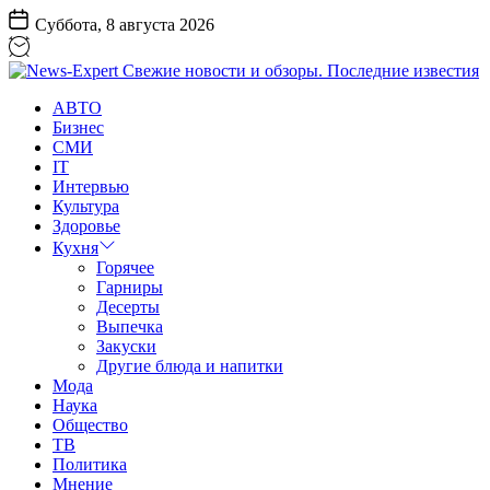
Перейти
Суббота, 8 августа 2026
к
содержанию
News-
АВТО
Expert
Бизнес
Свежие
СМИ
новости
IT
и
Интервью
обзоры.
Культура
Последние
Здоровье
известия
Кухня
Горячее
Гарниры
Десерты
Выпечка
Закуски
Другие блюда и напитки
Мода
Наука
Общество
ТВ
Политика
Мнение