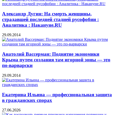
Александр Дугин: На смерть женщины,
страдавшей последней стадией русофобии :
Аналитика : Накануне.RU
29.09.2014
Анатолий Вассерман: Поднятие экономики
Крыма путем создания там игорной зоны — это
по-варварски
29.09.2014
Екатерина Ильина — профессиональная защита
в гражданских спорах
27.06.2026