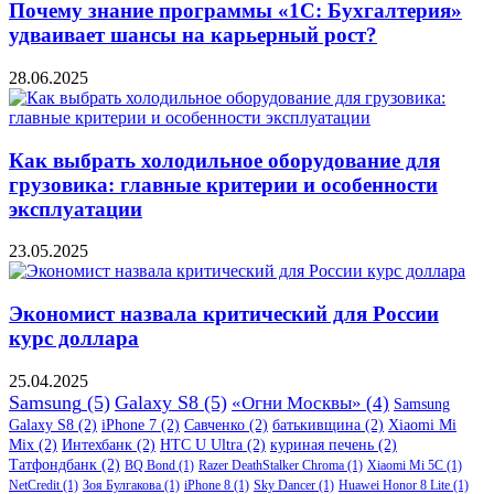
Почему знание программы «1С: Бухгалтерия»
удваивает шансы на карьерный рост?
28.06.2025
Как выбрать холодильное оборудование для
грузовика: главные критерии и особенности
эксплуатации
23.05.2025
Экономист назвала критический для России
курс доллара
25.04.2025
Samsung
(5)
Galaxy S8
(5)
«Огни Москвы»
(4)
Samsung
Galaxy S8
(2)
iPhone 7
(2)
Савченко
(2)
батькивщина
(2)
Xiaomi Mi
Mix
(2)
Интехбанк
(2)
HTC U Ultra
(2)
куриная печень
(2)
Татфондбанк
(2)
BQ Bond
(1)
Razer DeathStalker Chroma
(1)
Xiaomi Mi 5C
(1)
NetCredit
(1)
Зоя Булгакова
(1)
iPhone 8
(1)
Sky Dancer
(1)
Huawei Honor 8 Lite
(1)