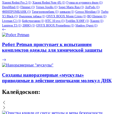
Xiaomi Redmi Pro 2
(1)
Xiaomi Redmi Note 4X
(1)
Гуляш из куриного филе
(1)
DeepMind
(1)
Flimmer
(1)
Vernee Apollo
(1)
Super Mario Run
(1)
AirPods
(1)
ФИНПРОМБАНК
(1)
Татагропромбанк
(1)
хинкали
(1)
Gresso Meridian
(1)
Turbo
X5 Black
(1)
Цыпленок табака
(1)
ONYX BOOX Monte Cristo
(1)
BQ Element
(1)
Liveman C1
(1)
Бефстроганов
(1)
HTC 10 evo
(1)
Fujifilm X100F
(1)
Xiaomi
(1)
Lumigon T3
(1)
2000Q
(1)
ONYX BOOX Prometheus
(1)
Shadow Quest
(1)
Робот Petman приступает к испытаниям
комплектов одежды для химической защиты
Созданы наноразмерные «мускулы»
приводимые в действие цепочками молекул ДНК
Калейдоскоп: