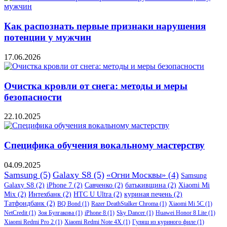
Как распознать первые признаки нарушения
потенции у мужчин
17.06.2026
Очистка кровли от снега: методы и меры
безопасности
22.10.2025
Специфика обучения вокальному мастерству
04.09.2025
Samsung
(5)
Galaxy S8
(5)
«Огни Москвы»
(4)
Samsung
Galaxy S8
(2)
iPhone 7
(2)
Савченко
(2)
батькивщина
(2)
Xiaomi Mi
Mix
(2)
Интехбанк
(2)
HTC U Ultra
(2)
куриная печень
(2)
Татфондбанк
(2)
BQ Bond
(1)
Razer DeathStalker Chroma
(1)
Xiaomi Mi 5C
(1)
NetCredit
(1)
Зоя Булгакова
(1)
iPhone 8
(1)
Sky Dancer
(1)
Huawei Honor 8 Lite
(1)
Xiaomi Redmi Pro 2
(1)
Xiaomi Redmi Note 4X
(1)
Гуляш из куриного филе
(1)