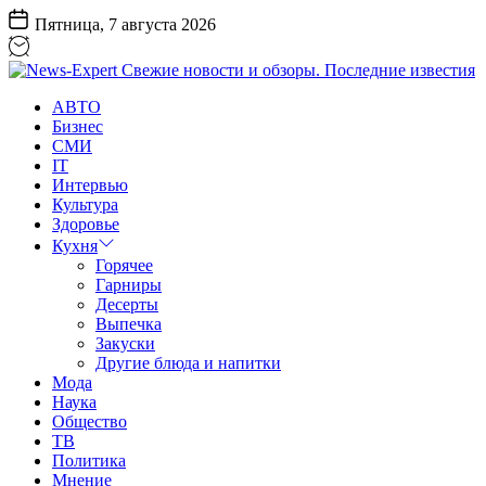
Перейти
Пятница, 7 августа 2026
к
содержанию
News-
АВТО
Expert
Бизнес
Свежие
СМИ
новости
IT
и
Интервью
обзоры.
Культура
Последние
Здоровье
известия
Кухня
Горячее
Гарниры
Десерты
Выпечка
Закуски
Другие блюда и напитки
Мода
Наука
Общество
ТВ
Политика
Мнение