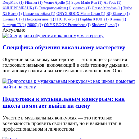
DeepMind
(1)
Flimmer
(1)
Vernee Apollo
(1)
Super Mario Run
(1)
AirPods
(1)
ФИНПРОМБАНК
(1)
Татагропромбанк
(1)
хинкали
(1)
Gresso Meridian
(1)
Turbo
X5 Black
(1)
Цыпленок табака
(1)
ONYX BOOX Monte Cristo
(1)
BQ Element
(1)
Liveman C1
(1)
Бефстроганов
(1)
HTC 10 evo
(1)
Fujifilm X100F
(1)
Xiaomi
(1)
Lumigon T3
(1)
2000Q
(1)
ONYX BOOX Prometheus
(1)
Shadow Quest
(1)
Актуально
Специфика обучения вокальному мастерству
Обучение вокальному мастерству — это процесс развития
голосовых навыков, включающий в себя технику дыхания,
постановку голоса и выразительность исполнения. Оно
Подготовка к музыкальным конкурсам: как
школа помогает выйти на сцену
Участие в музыкальных конкурсах — это не только
возможность проявить свой талант, но и важный этап в
профессиональном и личностном