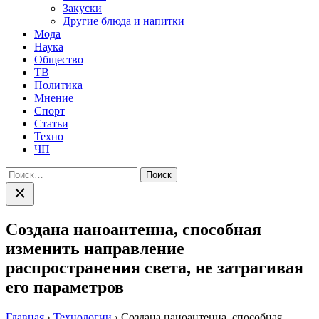
Закуски
Другие блюда и напитки
Мода
Наука
Общество
ТВ
Политика
Мнение
Спорт
Статьи
Техно
ЧП
Найти:
Закрыть
поиск
Создана наноантенна, способная
изменить направление
распространения света, не затрагивая
его параметров
Главная
›
Технологии
›
Создана наноантенна, способная