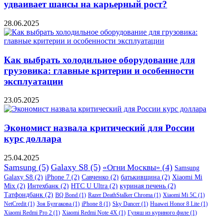
удваивает шансы на карьерный рост?
28.06.2025
Как выбрать холодильное оборудование для
грузовика: главные критерии и особенности
эксплуатации
23.05.2025
Экономист назвала критический для России
курс доллара
25.04.2025
Samsung
(5)
Galaxy S8
(5)
«Огни Москвы»
(4)
Samsung
Galaxy S8
(2)
iPhone 7
(2)
Савченко
(2)
батькивщина
(2)
Xiaomi Mi
Mix
(2)
Интехбанк
(2)
HTC U Ultra
(2)
куриная печень
(2)
Татфондбанк
(2)
BQ Bond
(1)
Razer DeathStalker Chroma
(1)
Xiaomi Mi 5C
(1)
NetCredit
(1)
Зоя Булгакова
(1)
iPhone 8
(1)
Sky Dancer
(1)
Huawei Honor 8 Lite
(1)
Xiaomi Redmi Pro 2
(1)
Xiaomi Redmi Note 4X
(1)
Гуляш из куриного филе
(1)