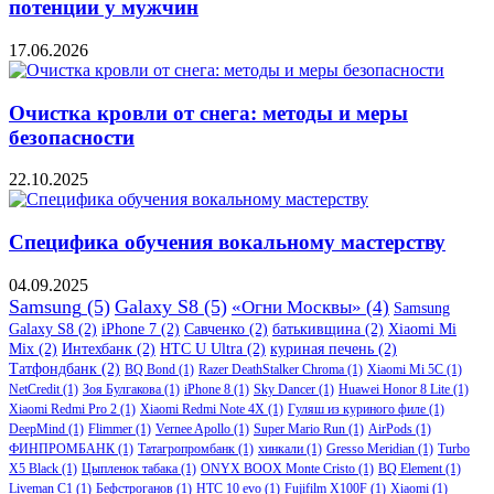
потенции у мужчин
17.06.2026
Очистка кровли от снега: методы и меры
безопасности
22.10.2025
Специфика обучения вокальному мастерству
04.09.2025
Samsung
(5)
Galaxy S8
(5)
«Огни Москвы»
(4)
Samsung
Galaxy S8
(2)
iPhone 7
(2)
Савченко
(2)
батькивщина
(2)
Xiaomi Mi
Mix
(2)
Интехбанк
(2)
HTC U Ultra
(2)
куриная печень
(2)
Татфондбанк
(2)
BQ Bond
(1)
Razer DeathStalker Chroma
(1)
Xiaomi Mi 5C
(1)
NetCredit
(1)
Зоя Булгакова
(1)
iPhone 8
(1)
Sky Dancer
(1)
Huawei Honor 8 Lite
(1)
Xiaomi Redmi Pro 2
(1)
Xiaomi Redmi Note 4X
(1)
Гуляш из куриного филе
(1)
DeepMind
(1)
Flimmer
(1)
Vernee Apollo
(1)
Super Mario Run
(1)
AirPods
(1)
ФИНПРОМБАНК
(1)
Татагропромбанк
(1)
хинкали
(1)
Gresso Meridian
(1)
Turbo
X5 Black
(1)
Цыпленок табака
(1)
ONYX BOOX Monte Cristo
(1)
BQ Element
(1)
Liveman C1
(1)
Бефстроганов
(1)
HTC 10 evo
(1)
Fujifilm X100F
(1)
Xiaomi
(1)