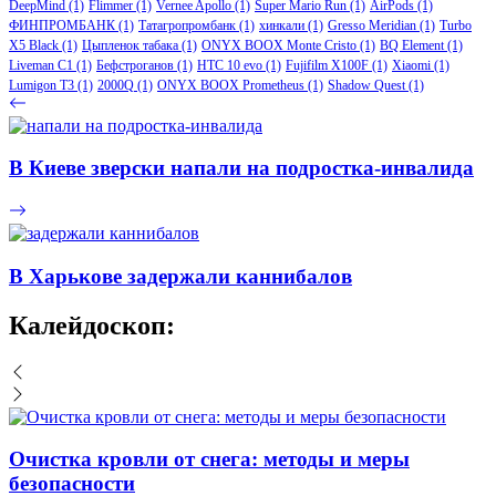
DeepMind
(1)
Flimmer
(1)
Vernee Apollo
(1)
Super Mario Run
(1)
AirPods
(1)
ФИНПРОМБАНК
(1)
Татагропромбанк
(1)
хинкали
(1)
Gresso Meridian
(1)
Turbo
X5 Black
(1)
Цыпленок табака
(1)
ONYX BOOX Monte Cristo
(1)
BQ Element
(1)
Liveman C1
(1)
Бефстроганов
(1)
HTC 10 evo
(1)
Fujifilm X100F
(1)
Xiaomi
(1)
Lumigon T3
(1)
2000Q
(1)
ONYX BOOX Prometheus
(1)
Shadow Quest
(1)
В Киеве зверски напали на подростка-инвалида
В Харькове задержали каннибалов
Калейдоскоп:
Очистка кровли от снега: методы и меры
безопасности