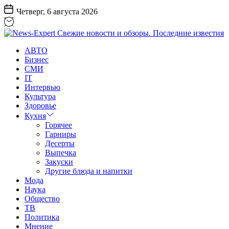
Перейти
Четверг, 6 августа 2026
к
содержанию
News-
АВТО
Expert
Бизнес
Свежие
СМИ
новости
IT
и
Интервью
обзоры.
Культура
Последние
Здоровье
известия
Кухня
Горячее
Гарниры
Десерты
Выпечка
Закуски
Другие блюда и напитки
Мода
Наука
Общество
ТВ
Политика
Мнение