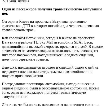
Расчетное
1 мин. чтения
время
чтения
Один из пассажиров получил травматическую ампутацию
ног.
Сегодня в Киеве на проспекте Ватутина произошло
трагическое ДТП в котором погибли два человека и тяжело
травмированы трое.
Как сообщают источники, сегодня в Киеве на проспекте
Ватутина в районе ТЦ Sky Mall автомобиль SEAT Leon,
двигавшийся на высокой скорости, врезался в столб. В салоне
автомобиля на момент аварии находились пять человек, из
них трое пассажиров, находившихся на заднем сидении,
получили серьезные травмы.
Девушка, находившаяся за рулем и сидящий рядом с ней на
переднем сидении пассажир, зажаты в автомобиле и не
подают признаков жизни.
Пострадавшие пассажиры автомобиля, находившиеся на
заднем сидении, были в бессознательном состоянии. Кроме
того, один из пассажиров получил травматическую
ампутацию ног.
Для того, чтобы достать находящихся на переднем сидении,