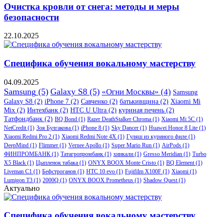
Очистка кровли от снега: методы и меры
безопасности
22.10.2025
Специфика обучения вокальному мастерству
04.09.2025
Samsung
(5)
Galaxy S8
(5)
«Огни Москвы»
(4)
Samsung
Galaxy S8
(2)
iPhone 7
(2)
Савченко
(2)
батькивщина
(2)
Xiaomi Mi
Mix
(2)
Интехбанк
(2)
HTC U Ultra
(2)
куриная печень
(2)
Татфондбанк
(2)
BQ Bond
(1)
Razer DeathStalker Chroma
(1)
Xiaomi Mi 5C
(1)
NetCredit
(1)
Зоя Булгакова
(1)
iPhone 8
(1)
Sky Dancer
(1)
Huawei Honor 8 Lite
(1)
Xiaomi Redmi Pro 2
(1)
Xiaomi Redmi Note 4X
(1)
Гуляш из куриного филе
(1)
DeepMind
(1)
Flimmer
(1)
Vernee Apollo
(1)
Super Mario Run
(1)
AirPods
(1)
ФИНПРОМБАНК
(1)
Татагропромбанк
(1)
хинкали
(1)
Gresso Meridian
(1)
Turbo
X5 Black
(1)
Цыпленок табака
(1)
ONYX BOOX Monte Cristo
(1)
BQ Element
(1)
Liveman C1
(1)
Бефстроганов
(1)
HTC 10 evo
(1)
Fujifilm X100F
(1)
Xiaomi
(1)
Lumigon T3
(1)
2000Q
(1)
ONYX BOOX Prometheus
(1)
Shadow Quest
(1)
Актуально
Специфика обучения вокальному мастерству