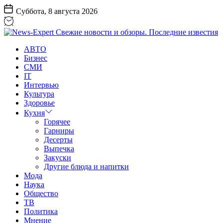
Перейти
Суббота, 8 августа 2026
к
содержанию
News-
АВТО
Expert
Бизнес
Свежие
СМИ
новости
IT
и
Интервью
обзоры.
Культура
Последние
Здоровье
известия
Кухня
Горячее
Гарниры
Десерты
Выпечка
Закуски
Другие блюда и напитки
Мода
Наука
Общество
ТВ
Политика
Мнение