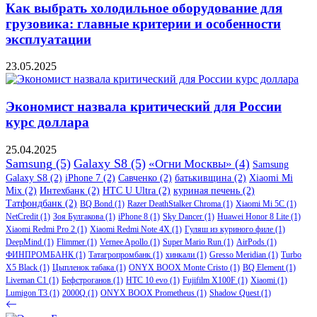
Как выбрать холодильное оборудование для
грузовика: главные критерии и особенности
эксплуатации
23.05.2025
Экономист назвала критический для России
курс доллара
25.04.2025
Samsung
(5)
Galaxy S8
(5)
«Огни Москвы»
(4)
Samsung
Galaxy S8
(2)
iPhone 7
(2)
Савченко
(2)
батькивщина
(2)
Xiaomi Mi
Mix
(2)
Интехбанк
(2)
HTC U Ultra
(2)
куриная печень
(2)
Татфондбанк
(2)
BQ Bond
(1)
Razer DeathStalker Chroma
(1)
Xiaomi Mi 5C
(1)
NetCredit
(1)
Зоя Булгакова
(1)
iPhone 8
(1)
Sky Dancer
(1)
Huawei Honor 8 Lite
(1)
Xiaomi Redmi Pro 2
(1)
Xiaomi Redmi Note 4X
(1)
Гуляш из куриного филе
(1)
DeepMind
(1)
Flimmer
(1)
Vernee Apollo
(1)
Super Mario Run
(1)
AirPods
(1)
ФИНПРОМБАНК
(1)
Татагропромбанк
(1)
хинкали
(1)
Gresso Meridian
(1)
Turbo
X5 Black
(1)
Цыпленок табака
(1)
ONYX BOOX Monte Cristo
(1)
BQ Element
(1)
Liveman C1
(1)
Бефстроганов
(1)
HTC 10 evo
(1)
Fujifilm X100F
(1)
Xiaomi
(1)
Lumigon T3
(1)
2000Q
(1)
ONYX BOOX Prometheus
(1)
Shadow Quest
(1)