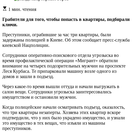
Расчетное
1 мин. чтения
время
чтения
Грабители для того, чтобы попасть в квартиры, подбирали
ключи.
Преступники, ограбившие за час три квартиры, были
задержаны полицией в Киеве. Об этом сообщает пресс-служба
киевской Нацполиции.
Сотрудники оперативно-поискового отдела угрозыска во
время профилактической операции «Мигрант» обратили
внимание на четырех подозрительных мужчин на проспекте
Леся Курбаса. Те припарковали машину возле одного из
домов и зашли в подъезд.
Через какое-то время вышли оттуда и начали выгружать в
салон вещи. Сотрудники угрозыска заинтересовались
имущетством и остановили мужчин.
Когда полицейские начали осматривать подъезд, оказалость,
что три квартиры незаперты. Хозяева этих квартир вскоре
подтвердили, что у них было украдено имущество, и узнали
это имущество в тех вещах, что изъяли из машины
преступников.