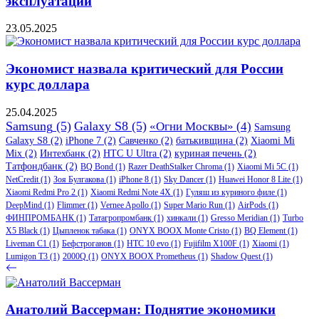
эксплуатации
23.05.2025
Экономист назвала критический для России
курс доллара
25.04.2025
Samsung
(5)
Galaxy S8
(5)
«Огни Москвы»
(4)
Samsung
Galaxy S8
(2)
iPhone 7
(2)
Савченко
(2)
батькивщина
(2)
Xiaomi Mi
Mix
(2)
Интехбанк
(2)
HTC U Ultra
(2)
куриная печень
(2)
Татфондбанк
(2)
BQ Bond
(1)
Razer DeathStalker Chroma
(1)
Xiaomi Mi 5C
(1)
NetCredit
(1)
Зоя Булгакова
(1)
iPhone 8
(1)
Sky Dancer
(1)
Huawei Honor 8 Lite
(1)
Xiaomi Redmi Pro 2
(1)
Xiaomi Redmi Note 4X
(1)
Гуляш из куриного филе
(1)
DeepMind
(1)
Flimmer
(1)
Vernee Apollo
(1)
Super Mario Run
(1)
AirPods
(1)
ФИНПРОМБАНК
(1)
Татагропромбанк
(1)
хинкали
(1)
Gresso Meridian
(1)
Turbo
X5 Black
(1)
Цыпленок табака
(1)
ONYX BOOX Monte Cristo
(1)
BQ Element
(1)
Liveman C1
(1)
Бефстроганов
(1)
HTC 10 evo
(1)
Fujifilm X100F
(1)
Xiaomi
(1)
Lumigon T3
(1)
2000Q
(1)
ONYX BOOX Prometheus
(1)
Shadow Quest
(1)
Анатолий Вассерман: Поднятие экономики