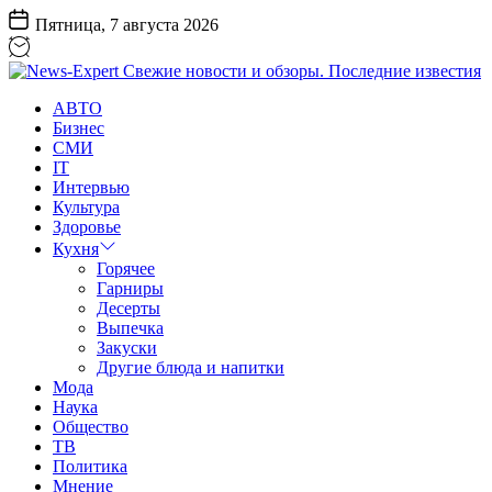
Перейти
Пятница, 7 августа 2026
к
содержанию
News-
АВТО
Expert
Бизнес
Свежие
СМИ
новости
IT
и
Интервью
обзоры.
Культура
Последние
Здоровье
известия
Кухня
Горячее
Гарниры
Десерты
Выпечка
Закуски
Другие блюда и напитки
Мода
Наука
Общество
ТВ
Политика
Мнение