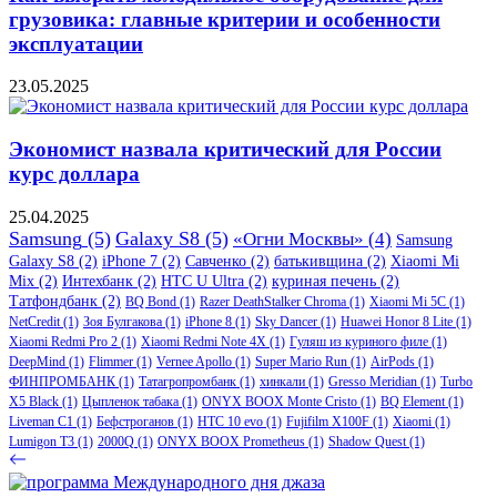
грузовика: главные критерии и особенности
эксплуатации
23.05.2025
Экономист назвала критический для России
курс доллара
25.04.2025
Samsung
(5)
Galaxy S8
(5)
«Огни Москвы»
(4)
Samsung
Galaxy S8
(2)
iPhone 7
(2)
Савченко
(2)
батькивщина
(2)
Xiaomi Mi
Mix
(2)
Интехбанк
(2)
HTC U Ultra
(2)
куриная печень
(2)
Татфондбанк
(2)
BQ Bond
(1)
Razer DeathStalker Chroma
(1)
Xiaomi Mi 5C
(1)
NetCredit
(1)
Зоя Булгакова
(1)
iPhone 8
(1)
Sky Dancer
(1)
Huawei Honor 8 Lite
(1)
Xiaomi Redmi Pro 2
(1)
Xiaomi Redmi Note 4X
(1)
Гуляш из куриного филе
(1)
DeepMind
(1)
Flimmer
(1)
Vernee Apollo
(1)
Super Mario Run
(1)
AirPods
(1)
ФИНПРОМБАНК
(1)
Татагропромбанк
(1)
хинкали
(1)
Gresso Meridian
(1)
Turbo
X5 Black
(1)
Цыпленок табака
(1)
ONYX BOOX Monte Cristo
(1)
BQ Element
(1)
Liveman C1
(1)
Бефстроганов
(1)
HTC 10 evo
(1)
Fujifilm X100F
(1)
Xiaomi
(1)
Lumigon T3
(1)
2000Q
(1)
ONYX BOOX Prometheus
(1)
Shadow Quest
(1)