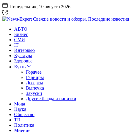
Перейти
Понедельник, 10 августа 2026
к
содержанию
News-
АВТО
Expert
Бизнес
Свежие
СМИ
новости
IT
и
Интервью
обзоры.
Культура
Последние
Здоровье
известия
Кухня
Горячее
Гарниры
Десерты
Выпечка
Закуски
Другие блюда и напитки
Мода
Наука
Общество
ТВ
Политика
Мнение