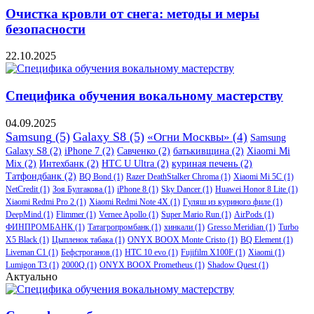
Очистка кровли от снега: методы и меры
безопасности
22.10.2025
Специфика обучения вокальному мастерству
04.09.2025
Samsung
(5)
Galaxy S8
(5)
«Огни Москвы»
(4)
Samsung
Galaxy S8
(2)
iPhone 7
(2)
Савченко
(2)
батькивщина
(2)
Xiaomi Mi
Mix
(2)
Интехбанк
(2)
HTC U Ultra
(2)
куриная печень
(2)
Татфондбанк
(2)
BQ Bond
(1)
Razer DeathStalker Chroma
(1)
Xiaomi Mi 5C
(1)
NetCredit
(1)
Зоя Булгакова
(1)
iPhone 8
(1)
Sky Dancer
(1)
Huawei Honor 8 Lite
(1)
Xiaomi Redmi Pro 2
(1)
Xiaomi Redmi Note 4X
(1)
Гуляш из куриного филе
(1)
DeepMind
(1)
Flimmer
(1)
Vernee Apollo
(1)
Super Mario Run
(1)
AirPods
(1)
ФИНПРОМБАНК
(1)
Татагропромбанк
(1)
хинкали
(1)
Gresso Meridian
(1)
Turbo
X5 Black
(1)
Цыпленок табака
(1)
ONYX BOOX Monte Cristo
(1)
BQ Element
(1)
Liveman C1
(1)
Бефстроганов
(1)
HTC 10 evo
(1)
Fujifilm X100F
(1)
Xiaomi
(1)
Lumigon T3
(1)
2000Q
(1)
ONYX BOOX Prometheus
(1)
Shadow Quest
(1)
Актуально