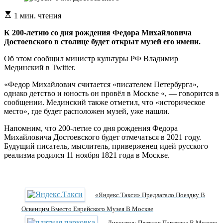
Расчетное
1 мин. чтения
время
чтения
К 200-летию со дня рождения Федора Михайловича
Достоевского в столице будет открыт музей его имени.
Об этом сообщил министр культуры РФ Владимир
Мединский в Twitter.
«Федор Михайлович считается «писателем Петербурга»,
однако детство и юность он провёл в Москве «, — говорится в
сообщении. Мединский также отметил, что «историческое
место», где будет расположен музей, уже нашли.
Напомним, что 200-летие со дня рождения Федора
Михайловича Достоевского будет отмечаться в 2021 году.
Будущий писатель, мыслитель, приверженец идей русского
реализма родился 11 ноября 1821 года в Москве.
«Яндекс.Такси» Предлагало Поездку В
Освенцим Вместо Еврейского Музея В Москве
Ликсутов: Платная Парковка В Москве