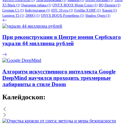
X5 Black
(1)
Цыпленок табака
(1)
ONYX BOOX Monte Cristo
(1)
BQ Element
(1)
Liveman C1
(1)
Бефстроганов
(1)
HTC 10 evo
(1)
Fujifilm X100F
(1)
Xiaomi
(1)
Lumigon T3
(1)
2000Q
(1)
ONYX BOOX Prometheus
(1)
Shadow Quest
(1)
При реконструкции в Центре имени Сербского
украли 44 миллиона рублей
Алгоритм искусственного интеллекта Google
DeepMind научился проходить трехмерные
лабиринты в стиле Doom
Калейдоскоп: