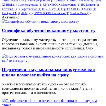
ФИНПРОМБАНК
(1)
Татагропромбанк
(1)
хинкали
(1)
Gresso Meridian
(1)
Turbo
X5 Black
(1)
Цыпленок табака
(1)
ONYX BOOX Monte Cristo
(1)
BQ Element
(1)
Liveman C1
(1)
Бефстроганов
(1)
HTC 10 evo
(1)
Fujifilm X100F
(1)
Xiaomi
(1)
Lumigon T3
(1)
2000Q
(1)
ONYX BOOX Prometheus
(1)
Shadow Quest
(1)
Актуально
Специфика обучения вокальному мастерству
Обучение вокальному мастерству — это процесс развития
голосовых навыков, включающий в себя технику дыхания,
постановку голоса и выразительность исполнения. Оно
Подготовка к музыкальным конкурсам: как
школа помогает выйти на сцену
Участие в музыкальных конкурсах — это не только
возможность проявить свой талант, но и важный этап в
профессиональном и личностном