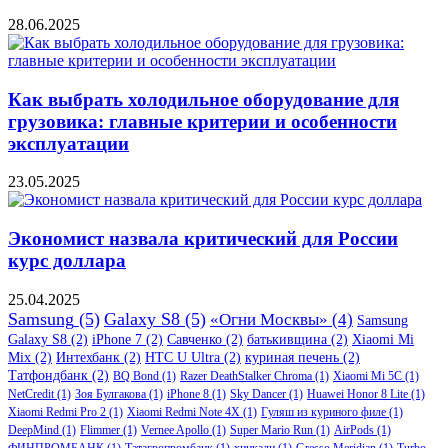
28.06.2025
Как выбрать холодильное оборудование для
грузовика: главные критерии и особенности
эксплуатации
23.05.2025
Экономист назвала критический для России
курс доллара
25.04.2025
Samsung
(5)
Galaxy S8
(5)
«Огни Москвы»
(4)
Samsung
Galaxy S8
(2)
iPhone 7
(2)
Савченко
(2)
батькивщина
(2)
Xiaomi Mi
Mix
(2)
Интехбанк
(2)
HTC U Ultra
(2)
куриная печень
(2)
Татфондбанк
(2)
BQ Bond
(1)
Razer DeathStalker Chroma
(1)
Xiaomi Mi 5C
(1)
NetCredit
(1)
Зоя Булгакова
(1)
iPhone 8
(1)
Sky Dancer
(1)
Huawei Honor 8 Lite
(1)
Xiaomi Redmi Pro 2
(1)
Xiaomi Redmi Note 4X
(1)
Гуляш из куриного филе
(1)
DeepMind
(1)
Flimmer
(1)
Vernee Apollo
(1)
Super Mario Run
(1)
AirPods
(1)
ФИНПРОМБАНК
(1)
Татагропромбанк
(1)
хинкали
(1)
Gresso Meridian
(1)
Turbo