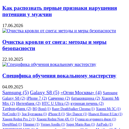
Как распознать первые признаки нарушения
потенции у мужчин
17.06.2026
Очистка кровли от снега: методы и меры
безопасности
22.10.2025
Специфика обучения вокальному мастерству
04.09.2025
Samsung
(5)
Galaxy S8
(5)
«Огни Москвы»
(4)
Samsung
Galaxy S8
(2)
iPhone 7
(2)
Савченко
(2)
батькивщина
(2)
Xiaomi Mi
Mix
(2)
Интехбанк
(2)
HTC U Ultra
(2)
куриная печень
(2)
Татфондбанк
(2)
BQ Bond
(1)
Razer DeathStalker Chroma
(1)
Xiaomi Mi 5C
(1)
NetCredit
(1)
Зоя Булгакова
(1)
iPhone 8
(1)
Sky Dancer
(1)
Huawei Honor 8 Lite
(1)
Xiaomi Redmi Pro 2
(1)
Xiaomi Redmi Note 4X
(1)
Гуляш из куриного филе
(1)
DeepMind
(1)
Flimmer
(1)
Vernee Apollo
(1)
Super Mario Run
(1)
AirPods
(1)