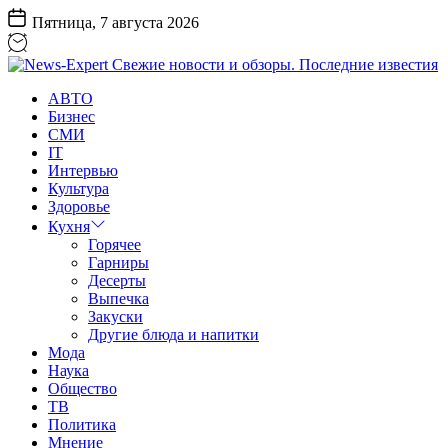
Перейти
Пятница, 7 августа 2026
к
содержанию
News-
АВТО
Expert
Бизнес
Свежие
СМИ
новости
IT
и
Интервью
обзоры.
Культура
Последние
Здоровье
известия
Кухня
Горячее
Гарниры
Десерты
Выпечка
Закуски
Другие блюда и напитки
Мода
Наука
Общество
ТВ
Политика
Мнение