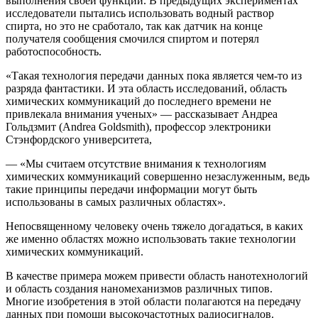
выполнения своей функции. В предыдущих экспериментах
исследователи пытались использовать водный раствор
спирта, но это не сработало, так как датчик на конце
получателя сообщения смочился спиртом и потерял
работоспособность.
«Такая технология передачи данных пока является чем-то из
разряда фантастики. И эта область исследований, область
химических коммуникаций до последнего времени не
привлекала внимания ученых» — рассказывает Андреа
Гольдзмит (Andrea Goldsmith), профессор электроники
Стэнфордского университета,
— «Мы считаем отсутствие внимания к технологиям
химических коммуникаций совершенно незаслуженным, ведь
такие принципы передачи информации могут быть
использованы в самых различных областях».
Непосвященному человеку очень тяжело догадаться, в каких
же именно областях можно использовать такие технологии
химических коммуникаций.
В качестве примера можем привести область нанотехнологий
и область создания наномеханизмов различных типов.
Многие изобретения в этой области полагаются на передачу
данных при помощи высокочастотных радиосигналов.