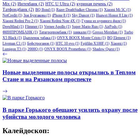
Mix
(2)
Интехбанк
(2)
HTC U Ultra
(2)
куриная печень
(2)
Татфондбанк
(2)
BQ Bond
(1)
Razer DeathStalker Chroma
(1)
Xiaomi Mi 5C
(1)
NetCredit
(1)
Зоя Булгакова
(1)
iPhone 8
(1)
Sky Dancer
(1)
Huawei Honor 8 Lite
(1)
Xiaomi Redmi Pro 2
(1)
Xiaomi Redmi Note 4X
(1)
Гуляш из куриного филе
(1)
DeepMind
(1)
Flimmer
(1)
Vernee Apollo
(1)
Super Mario Run
(1)
AirPods
(1)
ФИНПРОМБАНК
(1)
Татагропромбанк
(1)
хинкали
(1)
Gresso Meridian
(1)
Turbo
X5 Black
(1)
Цыпленок табака
(1)
ONYX BOOX Monte Cristo
(1)
BQ Element
(1)
Liveman C1
(1)
Бефстроганов
(1)
HTC 10 evo
(1)
Fujifilm X100F
(1)
Xiaomi
(1)
Lumigon T3
(1)
2000Q
(1)
ONYX BOOX Prometheus
(1)
Shadow Quest
(1)
Новые выделенные полосы открылись в Теплом
Стане и на Рязанском проспекте
В парке Горького обещают усилить охрану после
убийства молодого человека
Калейдоскоп: