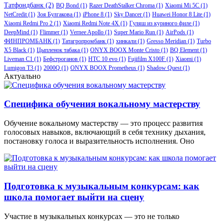
Татфондбанк
(2)
BQ Bond
(1)
Razer DeathStalker Chroma
(1)
Xiaomi Mi 5C
(1)
NetCredit
(1)
Зоя Булгакова
(1)
iPhone 8
(1)
Sky Dancer
(1)
Huawei Honor 8 Lite
(1)
Xiaomi Redmi Pro 2
(1)
Xiaomi Redmi Note 4X
(1)
Гуляш из куриного филе
(1)
DeepMind
(1)
Flimmer
(1)
Vernee Apollo
(1)
Super Mario Run
(1)
AirPods
(1)
ФИНПРОМБАНК
(1)
Татагропромбанк
(1)
хинкали
(1)
Gresso Meridian
(1)
Turbo
X5 Black
(1)
Цыпленок табака
(1)
ONYX BOOX Monte Cristo
(1)
BQ Element
(1)
Liveman C1
(1)
Бефстроганов
(1)
HTC 10 evo
(1)
Fujifilm X100F
(1)
Xiaomi
(1)
Lumigon T3
(1)
2000Q
(1)
ONYX BOOX Prometheus
(1)
Shadow Quest
(1)
Актуально
Специфика обучения вокальному мастерству
Обучение вокальному мастерству — это процесс развития
голосовых навыков, включающий в себя технику дыхания,
постановку голоса и выразительность исполнения. Оно
Подготовка к музыкальным конкурсам: как
школа помогает выйти на сцену
Участие в музыкальных конкурсах — это не только