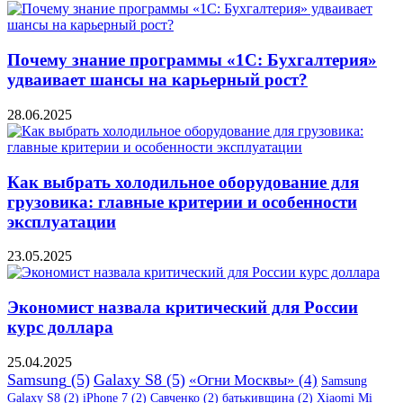
Почему знание программы «1С: Бухгалтерия»
удваивает шансы на карьерный рост?
28.06.2025
Как выбрать холодильное оборудование для
грузовика: главные критерии и особенности
эксплуатации
23.05.2025
Экономист назвала критический для России
курс доллара
25.04.2025
Samsung
(5)
Galaxy S8
(5)
«Огни Москвы»
(4)
Samsung
Galaxy S8
(2)
iPhone 7
(2)
Савченко
(2)
батькивщина
(2)
Xiaomi Mi