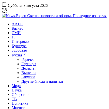
Перейти
Суббота, 8 августа 2026
к
содержанию
News-
АВТО
Expert
Бизнес
Свежие
СМИ
новости
IT
и
Интервью
обзоры.
Культура
Последние
Здоровье
известия
Кухня
Горячее
Гарниры
Десерты
Выпечка
Закуски
Другие блюда и напитки
Мода
Наука
Общество
ТВ
Политика
Мнение