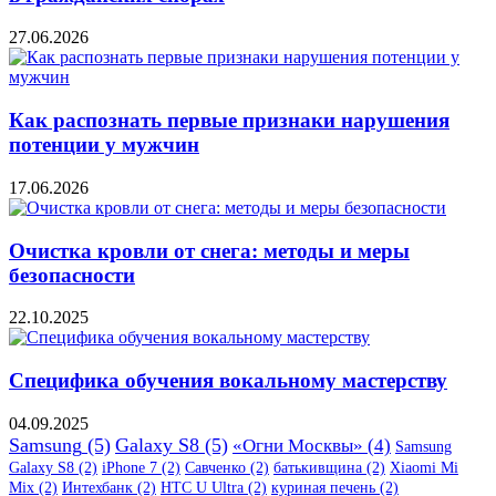
27.06.2026
Как распознать первые признаки нарушения
потенции у мужчин
17.06.2026
Очистка кровли от снега: методы и меры
безопасности
22.10.2025
Специфика обучения вокальному мастерству
04.09.2025
Samsung
(5)
Galaxy S8
(5)
«Огни Москвы»
(4)
Samsung
Galaxy S8
(2)
iPhone 7
(2)
Савченко
(2)
батькивщина
(2)
Xiaomi Mi
Mix
(2)
Интехбанк
(2)
HTC U Ultra
(2)
куриная печень
(2)