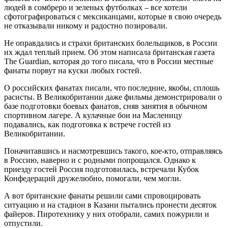
людей в сомбреро и зеленых футболках – все хотели
сфотографироваться с мексиканцами, которые в свою очередь
не отказывали никому и радостно позировали.
Не оправдались и страхи британских болельщиков, в России
их ждал теплый прием. Об этом написала британская газета
The Guardian, которая до того писала, что в России местные
фанаты порвут на куски любых гостей.
О российских фанатах писали, что последние, якобы, сплошь
расисты. В Великобритании даже фильмы демонстрировали о
базе подготовки боевых фанатов, сняв занятия в обычном
спортивном лагере. А кулачные бои на Масленицу
подавались, как подготовка к встрече гостей из
Великобритании.
Поначитавшись и насмотревшись такого, кое-кто, отправляясь
в Россию, наверно и с родными попрощался. Однако к
приезду гостей Россия подготовилась, встречали Кубок
Конфедераций дружелюбно, помогали, чем могли.
А вот британские фанаты решили сами спровоцировать
ситуацию и на стадион в Казани пытались пронести десяток
файеров. Пиротехнику у них отобрали, самих пожурили и
отпустили.