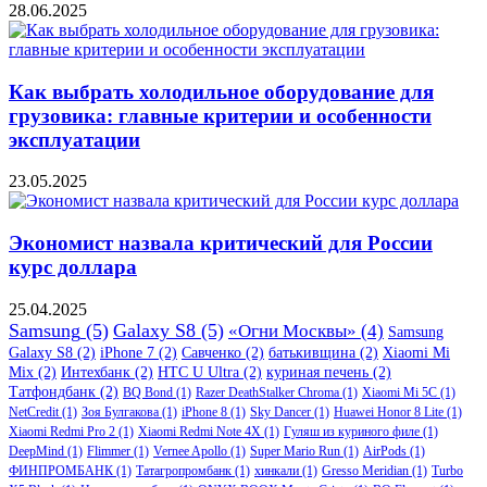
28.06.2025
Как выбрать холодильное оборудование для
грузовика: главные критерии и особенности
эксплуатации
23.05.2025
Экономист назвала критический для России
курс доллара
25.04.2025
Samsung
(5)
Galaxy S8
(5)
«Огни Москвы»
(4)
Samsung
Galaxy S8
(2)
iPhone 7
(2)
Савченко
(2)
батькивщина
(2)
Xiaomi Mi
Mix
(2)
Интехбанк
(2)
HTC U Ultra
(2)
куриная печень
(2)
Татфондбанк
(2)
BQ Bond
(1)
Razer DeathStalker Chroma
(1)
Xiaomi Mi 5C
(1)
NetCredit
(1)
Зоя Булгакова
(1)
iPhone 8
(1)
Sky Dancer
(1)
Huawei Honor 8 Lite
(1)
Xiaomi Redmi Pro 2
(1)
Xiaomi Redmi Note 4X
(1)
Гуляш из куриного филе
(1)
DeepMind
(1)
Flimmer
(1)
Vernee Apollo
(1)
Super Mario Run
(1)
AirPods
(1)
ФИНПРОМБАНК
(1)
Татагропромбанк
(1)
хинкали
(1)
Gresso Meridian
(1)
Turbo