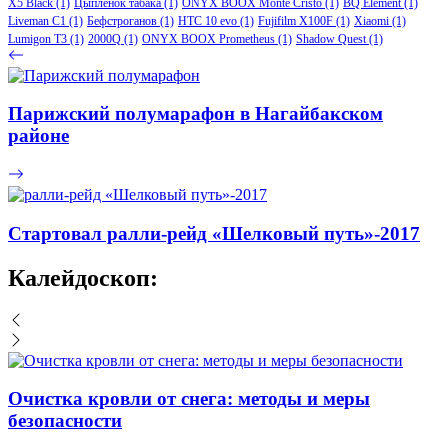
X5 Black
(1)
Цыпленок табака
(1)
ONYX BOOX Monte Cristo
(1)
BQ Element
(1)
Liveman C1
(1)
Бефстроганов
(1)
HTC 10 evo
(1)
Fujifilm X100F
(1)
Xiaomi
(1)
Lumigon T3
(1)
2000Q
(1)
ONYX BOOX Prometheus
(1)
Shadow Quest
(1)
Парижский полумарафон в Нагайбакском
районе
Стартовал ралли-рейд «Шелковый путь»-2017
Калейдоскоп:
Очистка кровли от снега: методы и меры
безопасности