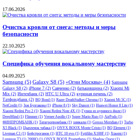
17.06.2026
Очистка кровли от снега: методы и меры
безопасности
22.10.2025
Специфика обучения вокальному мастерству
04.09.2025
Samsung
(5)
Galaxy S8
(5)
«Огни Москвы»
(4)
Samsung
Galaxy S8
(2)
iPhone 7
(2)
Савченко
(2)
батькивщина
(2)
Xiaomi Mi
Mix
(2)
Интехбанк
(2)
HTC U Ultra
(2)
куриная печень
(2)
Татфондбанк
(2)
BQ Bond
(1)
Razer DeathStalker Chroma
(1)
Xiaomi Mi 5C
(1)
NetCredit
(1)
Зоя Булгакова
(1)
iPhone 8
(1)
Sky Dancer
(1)
Huawei Honor 8 Lite
(1)
Xiaomi Redmi Pro 2
(1)
Xiaomi Redmi Note 4X
(1)
Гуляш из куриного филе
(1)
DeepMind
(1)
Flimmer
(1)
Vernee Apollo
(1)
Super Mario Run
(1)
AirPods
(1)
ФИНПРОМБАНК
(1)
Татагропромбанк
(1)
хинкали
(1)
Gresso Meridian
(1)
Turbo
X5 Black
(1)
Цыпленок табака
(1)
ONYX BOOX Monte Cristo
(1)
BQ Element
(1)
Liveman C1
(1)
Бефстроганов
(1)
HTC 10 evo
(1)
Fujifilm X100F
(1)
Xiaomi
(1)
Lumigon T3
(1)
2000Q
(1)
ONYX BOOX Prometheus
(1)
Shadow Quest
(1)