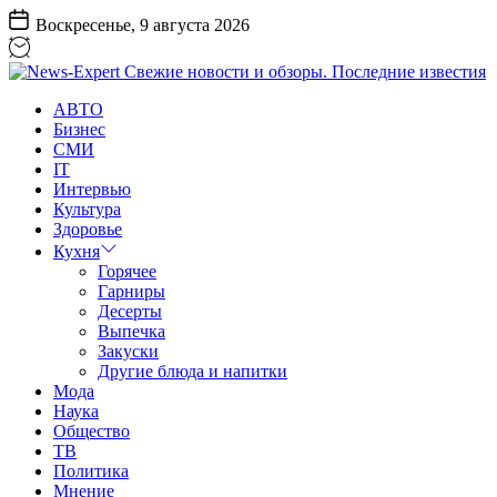
Перейти
Воскресенье, 9 августа 2026
к
содержанию
News-
АВТО
Expert
Бизнес
Свежие
СМИ
новости
IT
и
Интервью
обзоры.
Культура
Последние
Здоровье
известия
Кухня
Горячее
Гарниры
Десерты
Выпечка
Закуски
Другие блюда и напитки
Мода
Наука
Общество
ТВ
Политика
Мнение