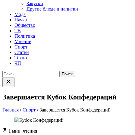
Закуски
Другие блюда и напитки
Мода
Наука
Общество
ТВ
Политика
Мнение
Спорт
Статьи
Техно
ЧП
Найти:
Закрыть
поиск
Завершается Кубок Конфедераций
Главная
›
Спорт
›
Завершается Кубок Конфедераций
Расчетное
1 мин. чтения