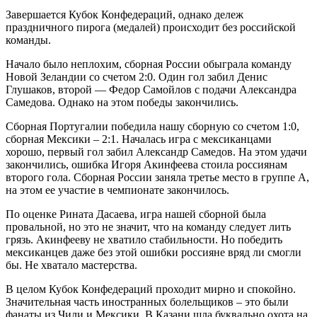
время
чтения
Завершается Кубок Конфедераций, однако дележ
праздничного пирога (медалей) происходит без российской
команды.
Начало было неплохим, сборная России обыграла команду
Новой Зеландии со счетом 2:0. Один гол забил Денис
Глушаков, второй — Федор Самойлов с подачи Александра
Самедова. Однако на этом победы закончились.
Сборная Португалии победила нашу сборную со счетом 1:0,
сборная Мексики – 2:1. Началась игра с мексиканцами
хорошо, первый гол забил Александр Самедов. На этом удачи
закончились, ошибка Игоря Акинфеева стоила россиянам
второго гола. Сборная России заняла третье место в группе А,
на этом ее участие в чемпионате закончилось.
По оценке Рината Дасаева, игра нашей сборной была
провальной, но это не значит, что на команду следует лить
грязь. Акинфееву не хватило стабильности. Но победить
мексиканцев даже без этой ошибки россияне вряд ли смогли
бы. Не хватало мастерства.
В целом Кубок Конфедераций проходит мирно и спокойно.
Значительная часть иностранных болельщиков – это были
фанаты из Чили и Мексики. В Казани шла буквально охота на