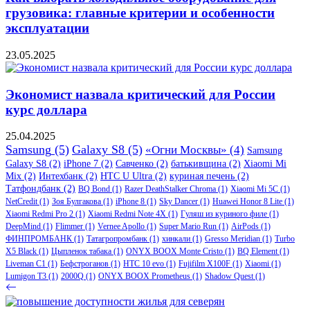
грузовика: главные критерии и особенности
эксплуатации
23.05.2025
Экономист назвала критический для России
курс доллара
25.04.2025
Samsung
(5)
Galaxy S8
(5)
«Огни Москвы»
(4)
Samsung
Galaxy S8
(2)
iPhone 7
(2)
Савченко
(2)
батькивщина
(2)
Xiaomi Mi
Mix
(2)
Интехбанк
(2)
HTC U Ultra
(2)
куриная печень
(2)
Татфондбанк
(2)
BQ Bond
(1)
Razer DeathStalker Chroma
(1)
Xiaomi Mi 5C
(1)
NetCredit
(1)
Зоя Булгакова
(1)
iPhone 8
(1)
Sky Dancer
(1)
Huawei Honor 8 Lite
(1)
Xiaomi Redmi Pro 2
(1)
Xiaomi Redmi Note 4X
(1)
Гуляш из куриного филе
(1)
DeepMind
(1)
Flimmer
(1)
Vernee Apollo
(1)
Super Mario Run
(1)
AirPods
(1)
ФИНПРОМБАНК
(1)
Татагропромбанк
(1)
хинкали
(1)
Gresso Meridian
(1)
Turbo
X5 Black
(1)
Цыпленок табака
(1)
ONYX BOOX Monte Cristo
(1)
BQ Element
(1)
Liveman C1
(1)
Бефстроганов
(1)
HTC 10 evo
(1)
Fujifilm X100F
(1)
Xiaomi
(1)
Lumigon T3
(1)
2000Q
(1)
ONYX BOOX Prometheus
(1)
Shadow Quest
(1)