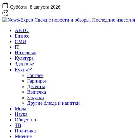
Перейти
Суббота, 8 августа 2026
к
содержанию
News-
АВТО
Expert
Бизнес
Свежие
СМИ
новости
IT
и
Интервью
обзоры.
Культура
Последние
Здоровье
известия
Кухня
Горячее
Гарниры
Десерты
Выпечка
Закуски
Другие блюда и напитки
Мода
Наука
Общество
ТВ
Политика
Мнение