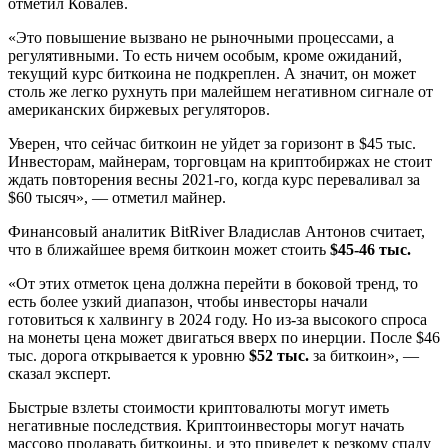
отметил Ковалев.
«Это повышение вызвано не рыночными процессами, а
регулятивными. То есть ничем особым, кроме ожиданий,
текущий курс биткоина не подкреплен. А значит, он может
столь же легко рухнуть при малейшем негативном сигнале от
американских биржевых регуляторов.
Уверен, что сейчас биткоин не уйдет за горизонт в $45 тыс.
Инвесторам, майнерам, торговцам на криптобиржах не стоит
ждать повторения весны 2021-го, когда курс переваливал за
$60 тысяч», — отметил майнер.
Финансовый аналитик BitRiver Владислав Антонов считает,
что в ближайшее время биткоин может стоить
$45-46 тыс.
«От этих отметок цена должна перейти в боковой тренд, то
есть более узкий диапазон, чтобы инвесторы начали
готовиться к халвингу в 2024 году. Но из-за высокого спроса
на монеты цена может двигаться вверх по инерции. После $46
тыс. дорога открывается к уровню
$52 тыс.
за биткоин», —
сказал эксперт.
Быстрые взлеты стоимости криптовалюты могут иметь
негативные последствия. Криптоинвесторы могут начать
массово продавать биткоины, и это приведет к резкому спаду