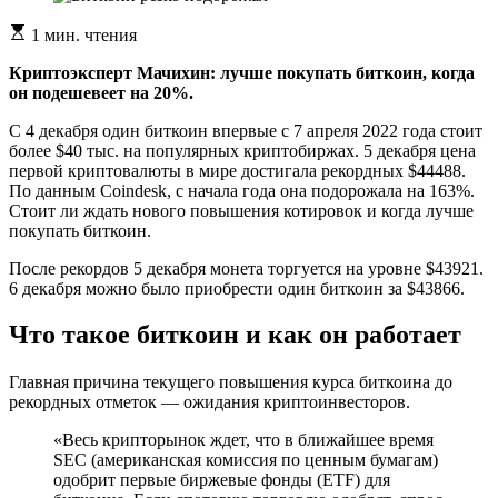
Расчетное
1 мин. чтения
время
чтения
Криптоэксперт Мачихин: лучше покупать биткоин, когда
он подешевеет на 20%.
С 4 декабря один биткоин впервые с 7 апреля 2022 года стоит
более $40 тыс. на популярных криптобиржах. 5 декабря цена
первой криптовалюты в мире достигала рекордных $44488.
По данным Coindesk, с начала года она подорожала на 163%.
Стоит ли ждать нового повышения котировок и когда лучше
покупать биткоин.
После рекордов 5 декабря монета торгуется на уровне $43921.
6 декабря можно было приобрести один биткоин за $43866.
Что такое биткоин и как он работает
Главная причина текущего повышения курса биткоина до
рекордных отметок — ожидания криптоинвесторов.
«Весь крипторынок ждет, что в ближайшее время
SEC (американская комиссия по ценным бумагам)
одобрит первые биржевые фонды (ETF) для