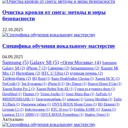
Очистка кровли от снега: методы и меры
безопасности
22.10.2025
Специфика обучения вокальному мастерству
04.09.2025
Samsung
(5)
Galaxy S8
(5)
«Огни Москвы»
(4)
Samsung
Galaxy S8
(2)
iPhone 7
(2)
Савченко
(2)
батькивщина
(2)
Xiaomi Mi
Mix
(2)
Интехбанк
(2)
HTC U Ultra
(2)
куриная печень
(2)
Татфондбанк
(2)
BQ Bond
(1)
Razer DeathStalker Chroma
(1)
Xiaomi Mi 5C
(1)
NetCredit
(1)
Зоя Булгакова
(1)
iPhone 8
(1)
Sky Dancer
(1)
Huawei Honor 8 Lite
(1)
Xiaomi Redmi Pro 2
(1)
Xiaomi Redmi Note 4X
(1)
Гуляш из куриного филе
(1)
DeepMind
(1)
Flimmer
(1)
Vernee Apollo
(1)
Super Mario Run
(1)
AirPods
(1)
ФИНПРОМБАНК
(1)
Татагропромбанк
(1)
хинкали
(1)
Gresso Meridian
(1)
Turbo
X5 Black
(1)
Цыпленок табака
(1)
ONYX BOOX Monte Cristo
(1)
BQ Element
(1)
Liveman C1
(1)
Бефстроганов
(1)
HTC 10 evo
(1)
Fujifilm X100F
(1)
Xiaomi
(1)
Lumigon T3
(1)
2000Q
(1)
ONYX BOOX Prometheus
(1)
Shadow Quest
(1)
Актуально