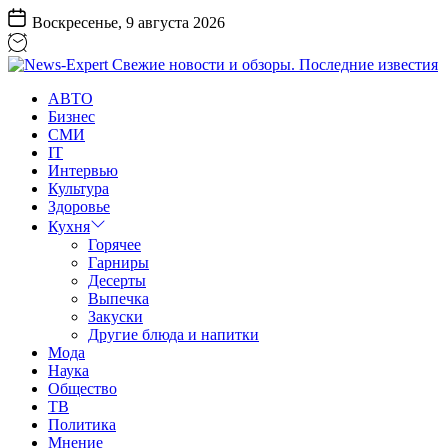
Перейти
Воскресенье, 9 августа 2026
к
содержанию
News-
АВТО
Expert
Бизнес
Свежие
СМИ
новости
IT
и
Интервью
обзоры.
Культура
Последние
Здоровье
известия
Кухня
Горячее
Гарниры
Десерты
Выпечка
Закуски
Другие блюда и напитки
Мода
Наука
Общество
ТВ
Политика
Мнение