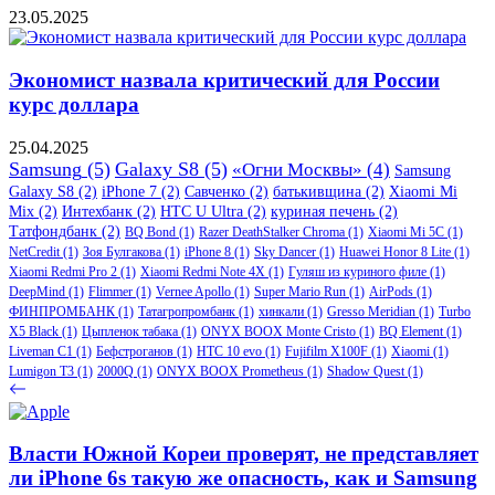
23.05.2025
Экономист назвала критический для России
курс доллара
25.04.2025
Samsung
(5)
Galaxy S8
(5)
«Огни Москвы»
(4)
Samsung
Galaxy S8
(2)
iPhone 7
(2)
Савченко
(2)
батькивщина
(2)
Xiaomi Mi
Mix
(2)
Интехбанк
(2)
HTC U Ultra
(2)
куриная печень
(2)
Татфондбанк
(2)
BQ Bond
(1)
Razer DeathStalker Chroma
(1)
Xiaomi Mi 5C
(1)
NetCredit
(1)
Зоя Булгакова
(1)
iPhone 8
(1)
Sky Dancer
(1)
Huawei Honor 8 Lite
(1)
Xiaomi Redmi Pro 2
(1)
Xiaomi Redmi Note 4X
(1)
Гуляш из куриного филе
(1)
DeepMind
(1)
Flimmer
(1)
Vernee Apollo
(1)
Super Mario Run
(1)
AirPods
(1)
ФИНПРОМБАНК
(1)
Татагропромбанк
(1)
хинкали
(1)
Gresso Meridian
(1)
Turbo
X5 Black
(1)
Цыпленок табака
(1)
ONYX BOOX Monte Cristo
(1)
BQ Element
(1)
Liveman C1
(1)
Бефстроганов
(1)
HTC 10 evo
(1)
Fujifilm X100F
(1)
Xiaomi
(1)
Lumigon T3
(1)
2000Q
(1)
ONYX BOOX Prometheus
(1)
Shadow Quest
(1)
Власти Южной Кореи проверят, не представляет
ли iPhone 6s такую же опасность, как и Samsung