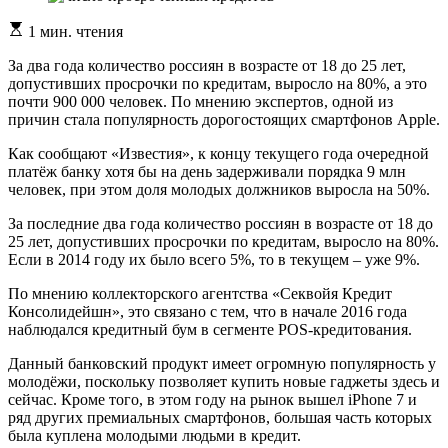
Расчетное
1 мин. чтения
время
чтения
За два года количество россиян в возрасте от 18 до 25 лет,
допустивших просрочки по кредитам, выросло на 80%, а это
почти 900 000 человек. По мнению экспертов, одной из
причин стала популярность дорогостоящих смартфонов Apple.
Как сообщают «Известия», к концу текущего года очередной
платёж банку хотя бы на день задерживали порядка 9 млн
человек, при этом доля молодых должников выросла на 50%.
За последние два года количество россиян в возрасте от 18 до
25 лет, допустивших просрочки по кредитам, выросло на 80%.
Если в 2014 году их было всего 5%, то в текущем – уже 9%.
По мнению коллекторского агентства «Секвойя Кредит
Консолидейшн», это связано с тем, что в начале 2016 года
наблюдался кредитный бум в сегменте POS-кредитования.
Данный банковский продукт имеет огромную популярность у
молодёжи, поскольку позволяет купить новые гаджеты здесь и
сейчас. Кроме того, в этом году на рынок вышел iPhone 7 и
ряд других премиальных смартфонов, большая часть которых
была куплена молодыми людьми в кредит.