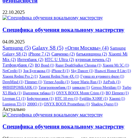
безопасности
22.10.2025
Специфика обучения вокальному мастерству
04.09.2025
Samsung
(5)
Galaxy S8
(5)
«Огни Москвы»
(4)
Samsung
Galaxy S8
(2)
iPhone 7
(2)
Савченко
(2)
батькивщина
(2)
Xiaomi Mi
Mix
(2)
Интехбанк
(2)
HTC U Ultra
(2)
куриная печень
(2)
Татфондбанк
(2)
BQ Bond
(1)
Razer DeathStalker Chroma
(1)
Xiaomi Mi 5C
(1)
NetCredit
(1)
Зоя Булгакова
(1)
iPhone 8
(1)
Sky Dancer
(1)
Huawei Honor 8 Lite
(1)
Xiaomi Redmi Pro 2
(1)
Xiaomi Redmi Note 4X
(1)
Гуляш из куриного филе
(1)
DeepMind
(1)
Flimmer
(1)
Vernee Apollo
(1)
Super Mario Run
(1)
AirPods
(1)
ФИНПРОМБАНК
(1)
Татагропромбанк
(1)
хинкали
(1)
Gresso Meridian
(1)
Turbo
X5 Black
(1)
Цыпленок табака
(1)
ONYX BOOX Monte Cristo
(1)
BQ Element
(1)
Liveman C1
(1)
Бефстроганов
(1)
HTC 10 evo
(1)
Fujifilm X100F
(1)
Xiaomi
(1)
Lumigon T3
(1)
2000Q
(1)
ONYX BOOX Prometheus
(1)
Shadow Quest
(1)
Актуально
Специфика обучения вокальному мастерству