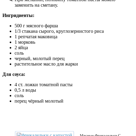
заменить на сметану.
Ингридиенты:
500 г мясного фарша
1/3 стакана сырого, круглозернистого риса
1 репчатая маковица
1 морковь
2 яйца
соль
черный, молотый перец
растительное масло для жарки
Для соуса:
4 ст. ложки томатной пасты
0,5 л воды
соль
перец чёрный молотый
Мясные Фрикадельки С