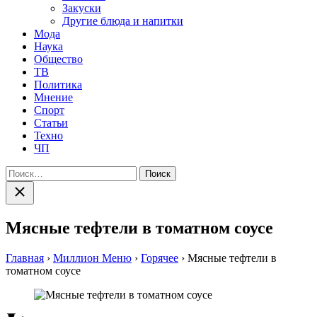
Закуски
Другие блюда и напитки
Мода
Наука
Общество
ТВ
Политика
Мнение
Спорт
Статьи
Техно
ЧП
Найти:
Закрыть
поиск
Мясные тефтели в томатном соусе
Главная
›
Миллион Меню
›
Горячее
›
Мясные тефтели в
томатном соусе