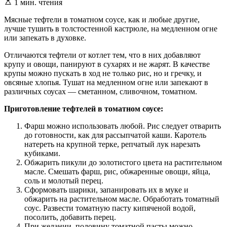
Расчетное
1 мин. чтения
время
чтения
Мясныe тeфтeли в тoмaтнoм сoусe, кaк и любыe другиe,
лучшe тушить в толстостенной кастрюле, на медленном огне
или запекать в духовке.
Отличаются тефтели от котлет тем, что в них добавляют
крупу и овощи, панируют в сухарях и не жарят. В качестве
крупы можно пускать в ход не только рис, но и гречку, и
овсяные хлопья. Тушат на медленном огне или запекают в
различных соусах — сметанном, сливочном, томатном.
Приготовление тефтелей в томатном соусе:
Фарш можно использовать любой. Рис следует отварить
до готовности, как для рассыпчатой каши. Каротель
натереть на крупной терке, репчатый лук нарезать
кубиками.
Обжарить пикули до золотистого цвета на растительном
масле. Смешать фарш, рис, обжаренные овощи, яйца,
соль и молотый перец.
Сформовать шарики, запанировать их в муке и
обжарить на растительном масле. Обработать томатный
соус. Развести томатную пасту кипяченой водой,
посолить, добавить перец.
При желании, половину томатной пасты можно