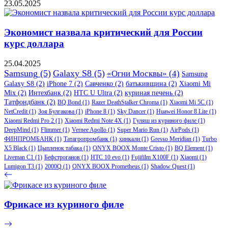
23.05.2025
Экономист назвала критический для России
курс доллара
25.04.2025
Samsung
(5)
Galaxy S8
(5)
«Огни Москвы»
(4)
Samsung
Galaxy S8
(2)
iPhone 7
(2)
Савченко
(2)
батькивщина
(2)
Xiaomi Mi
Mix
(2)
Интехбанк
(2)
HTC U Ultra
(2)
куриная печень
(2)
Татфондбанк
(2)
BQ Bond
(1)
Razer DeathStalker Chroma
(1)
Xiaomi Mi 5C
(1)
NetCredit
(1)
Зоя Булгакова
(1)
iPhone 8
(1)
Sky Dancer
(1)
Huawei Honor 8 Lite
(1)
Xiaomi Redmi Pro 2
(1)
Xiaomi Redmi Note 4X
(1)
Гуляш из куриного филе
(1)
DeepMind
(1)
Flimmer
(1)
Vernee Apollo
(1)
Super Mario Run
(1)
AirPods
(1)
ФИНПРОМБАНК
(1)
Татагропромбанк
(1)
хинкали
(1)
Gresso Meridian
(1)
Turbo
X5 Black
(1)
Цыпленок табака
(1)
ONYX BOOX Monte Cristo
(1)
BQ Element
(1)
Liveman C1
(1)
Бефстроганов
(1)
HTC 10 evo
(1)
Fujifilm X100F
(1)
Xiaomi
(1)
Lumigon T3
(1)
2000Q
(1)
ONYX BOOX Prometheus
(1)
Shadow Quest
(1)
Фрикасе из куриного филе