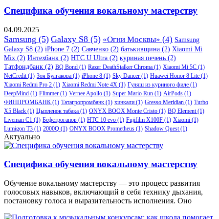
Специфика обучения вокальному мастерству
04.09.2025
Samsung
(5)
Galaxy S8
(5)
«Огни Москвы»
(4)
Samsung
Galaxy S8
(2)
iPhone 7
(2)
Савченко
(2)
батькивщина
(2)
Xiaomi Mi
Mix
(2)
Интехбанк
(2)
HTC U Ultra
(2)
куриная печень
(2)
Татфондбанк
(2)
BQ Bond
(1)
Razer DeathStalker Chroma
(1)
Xiaomi Mi 5C
(1)
NetCredit
(1)
Зоя Булгакова
(1)
iPhone 8
(1)
Sky Dancer
(1)
Huawei Honor 8 Lite
(1)
Xiaomi Redmi Pro 2
(1)
Xiaomi Redmi Note 4X
(1)
Гуляш из куриного филе
(1)
DeepMind
(1)
Flimmer
(1)
Vernee Apollo
(1)
Super Mario Run
(1)
AirPods
(1)
ФИНПРОМБАНК
(1)
Татагропромбанк
(1)
хинкали
(1)
Gresso Meridian
(1)
Turbo
X5 Black
(1)
Цыпленок табака
(1)
ONYX BOOX Monte Cristo
(1)
BQ Element
(1)
Liveman C1
(1)
Бефстроганов
(1)
HTC 10 evo
(1)
Fujifilm X100F
(1)
Xiaomi
(1)
Lumigon T3
(1)
2000Q
(1)
ONYX BOOX Prometheus
(1)
Shadow Quest
(1)
Актуально
Специфика обучения вокальному мастерству
Обучение вокальному мастерству — это процесс развития
голосовых навыков, включающий в себя технику дыхания,
постановку голоса и выразительность исполнения. Оно