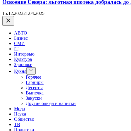
Освоение Севера: льготная ипотека добралась до
15.12.2023
21.04.2025
Закрыть
АВТО
Бизнес
СМИ
IT
Интервью
Культура
Здоровье
Показать
Кухня
подменю
Горячее
Гарниры
Десерты
Выпечка
Закуски
Другие блюда и напитки
Мода
Наука
Общество
ТВ
Политика