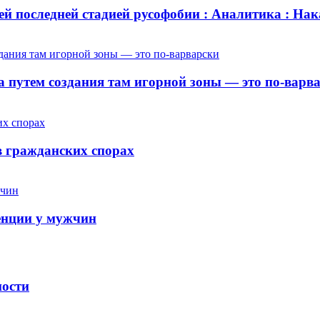
й последней стадией русофобии : Аналитика : На
 путем создания там игорной зоны — это по-варв
 гражданских спорах
енции у мужчин
ности