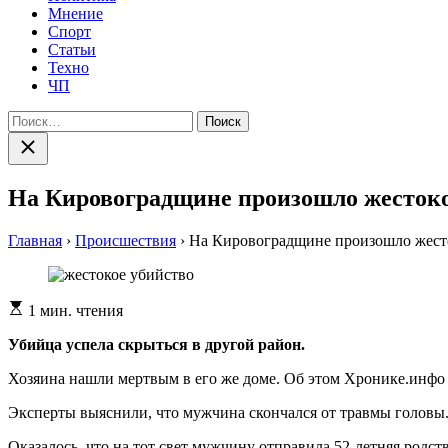
Мнение
Спорт
Статьи
Техно
ЧП
Найти:
Закрыть
поиск
На Кировоградщине произошло жестоко
Главная
›
Происшествия
›
На Кировоградщине произошло жест
Расчетное
1 мин. чтения
время
чтения
Убийца успела скрыться в другой район.
Хозяина нашли мертвым в его же доме. Об этом Хронике.инфо
Эксперты выяснили, что мужчина скончался от травмы головы.
Оказалось, что на тот свет мужчину отправила 52-летняя родст