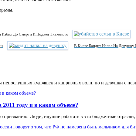
юрьмы.
 Избил До Смерти И Поджег Знакомого
цы
В Киеве Бандит Напал На Девушку 
цы непослушных кудряшек и капризных волн, но и девушки с не
 2011 году и в каком объеме?
по призванию. Люди, идущие работать в эти бюджетные отрасли,