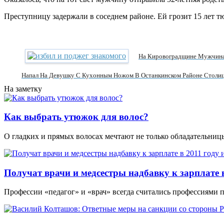
Преступницу задержали в соседнем районе. Ей грозит 15 лет т
На Кировоградщине Мужчина
Напал На Девушку С Кухонным Ножом В Останкинском Районе Столи
На заметку
Как выбрать утюжок для волос?
О гладких и прямых волосах мечтают не только обладательни
Получат врачи и медсестры надбавку к зарплате в
Профессии «педагог» и «врач» всегда считались профессиями 