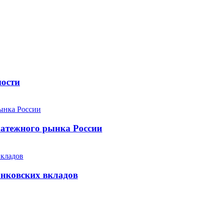
ности
атежного рынка России
анковских вкладов