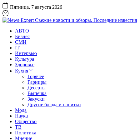
Перейти
Пятница, 7 августа 2026
к
содержанию
News-
АВТО
Expert
Бизнес
Свежие
СМИ
новости
IT
и
Интервью
обзоры.
Культура
Последние
Здоровье
известия
Кухня
Горячее
Гарниры
Десерты
Выпечка
Закуски
Другие блюда и напитки
Мода
Наука
Общество
ТВ
Политика
Мнение