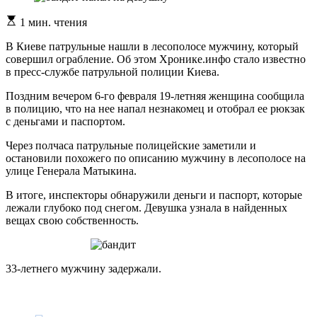
Расчетное
1 мин. чтения
время
чтения
В Киеве патрульные нашли в лесополосе мужчину, который
совершил ограбление. Об этом Хронике.инфо стало известно
в пресс-службе патрульной полиции Киева.
Поздним вечером 6-го февраля 19-летняя женщина сообщила
в полицию, что на нее напал незнакомец и отобрал ее рюкзак
с деньгами и паспортом.
Через полчаса патрульные полицейские заметили и
остановили похожего по описанию мужчину в лесополосе на
улице Генерала Матыкина.
В итоге, инспекторы обнаружили деньги и паспорт, которые
лежали глубоко под снегом. Девушка узнала в найденных
вещах свою собственность.
33-летнего мужчину задержали.