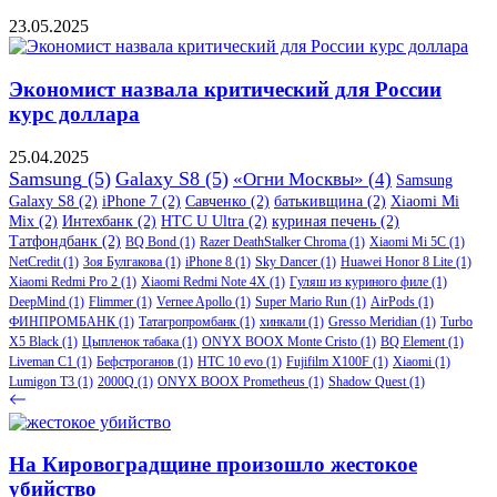
23.05.2025
Экономист назвала критический для России
курс доллара
25.04.2025
Samsung
(5)
Galaxy S8
(5)
«Огни Москвы»
(4)
Samsung
Galaxy S8
(2)
iPhone 7
(2)
Савченко
(2)
батькивщина
(2)
Xiaomi Mi
Mix
(2)
Интехбанк
(2)
HTC U Ultra
(2)
куриная печень
(2)
Татфондбанк
(2)
BQ Bond
(1)
Razer DeathStalker Chroma
(1)
Xiaomi Mi 5C
(1)
NetCredit
(1)
Зоя Булгакова
(1)
iPhone 8
(1)
Sky Dancer
(1)
Huawei Honor 8 Lite
(1)
Xiaomi Redmi Pro 2
(1)
Xiaomi Redmi Note 4X
(1)
Гуляш из куриного филе
(1)
DeepMind
(1)
Flimmer
(1)
Vernee Apollo
(1)
Super Mario Run
(1)
AirPods
(1)
ФИНПРОМБАНК
(1)
Татагропромбанк
(1)
хинкали
(1)
Gresso Meridian
(1)
Turbo
X5 Black
(1)
Цыпленок табака
(1)
ONYX BOOX Monte Cristo
(1)
BQ Element
(1)
Liveman C1
(1)
Бефстроганов
(1)
HTC 10 evo
(1)
Fujifilm X100F
(1)
Xiaomi
(1)
Lumigon T3
(1)
2000Q
(1)
ONYX BOOX Prometheus
(1)
Shadow Quest
(1)
На Кировоградщине произошло жестокое
убийство