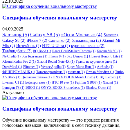
22.10.2025
Специфика обучения вокальному мастерству
04.09.2025
Samsung
(5)
Galaxy S8
(5)
«Огни Москвы»
(4)
Samsung
Galaxy S8
(2)
iPhone 7
(2)
Савченко
(2)
батькивщина
(2)
Xiaomi Mi
Mix
(2)
Интехбанк
(2)
HTC U Ultra
(2)
куриная печень
(2)
Татфондбанк
(2)
BQ Bond
(1)
Razer DeathStalker Chroma
(1)
Xiaomi Mi 5C
(1)
NetCredit
(1)
Зоя Булгакова
(1)
iPhone 8
(1)
Sky Dancer
(1)
Huawei Honor 8 Lite
(1)
Xiaomi Redmi Pro 2
(1)
Xiaomi Redmi Note 4X
(1)
Гуляш из куриного филе
(1)
DeepMind
(1)
Flimmer
(1)
Vernee Apollo
(1)
Super Mario Run
(1)
AirPods
(1)
ФИНПРОМБАНК
(1)
Татагропромбанк
(1)
хинкали
(1)
Gresso Meridian
(1)
Turbo
X5 Black
(1)
Цыпленок табака
(1)
ONYX BOOX Monte Cristo
(1)
BQ Element
(1)
Liveman C1
(1)
Бефстроганов
(1)
HTC 10 evo
(1)
Fujifilm X100F
(1)
Xiaomi
(1)
Lumigon T3
(1)
2000Q
(1)
ONYX BOOX Prometheus
(1)
Shadow Quest
(1)
Актуально
Специфика обучения вокальному мастерству
Обучение вокальному мастерству — это процесс развития
голосовых навыков, включающий в себя технику дыхания,