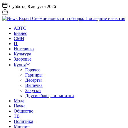
Перейти
Суббота, 8 августа 2026
к
содержанию
News-
АВТО
Expert
Бизнес
Свежие
СМИ
новости
IT
и
Интервью
обзоры.
Культура
Последние
Здоровье
известия
Кухня
Горячее
Гарниры
Десерты
Выпечка
Закуски
Другие блюда и напитки
Мода
Наука
Общество
ТВ
Политика
Мнение