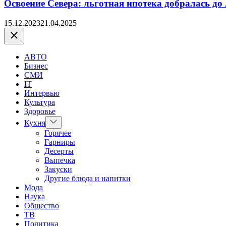
Освоение Севера: льготная ипотека добралась до
15.12.2023
21.04.2025
Закрыть
АВТО
Бизнес
СМИ
IT
Интервью
Культура
Здоровье
Показать
Кухня
подменю
Горячее
Гарниры
Десерты
Выпечка
Закуски
Другие блюда и напитки
Мода
Наука
Общество
ТВ
Политика