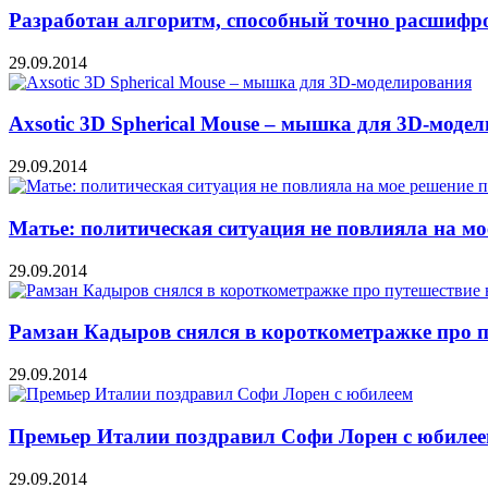
Разработан алгоритм, способный точно расшифр
29.09.2014
Axsotic 3D Spherical Mouse – мышка для 3D-моде
29.09.2014
Матье: политическая ситуация не повлияла на мо
29.09.2014
Рамзан Кадыров снялся в короткометражке про п
29.09.2014
Премьер Италии поздравил Софи Лорен с юбиле
29.09.2014