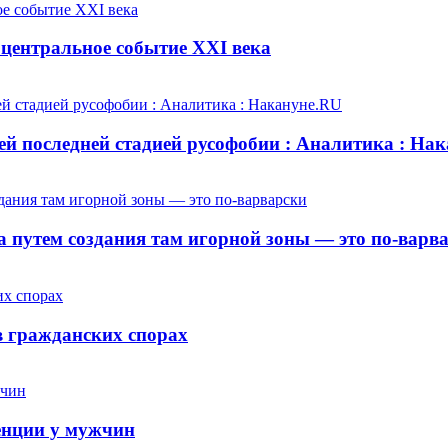
центральное событие XXI века
й последней стадией русофобии : Аналитика : На
 путем создания там игорной зоны — это по-варв
 гражданских спорах
енции у мужчин