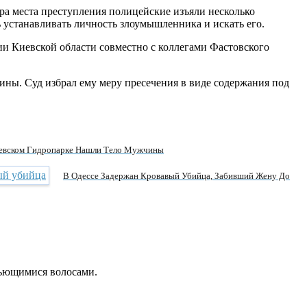
ра места преступления полицейские изъяли несколько
устанавливать личность злоумышленника и искать его.
ии Киевской области совместно с коллегами Фастовского
ины. Суд избрал ему меру пресечения в виде содержания под
евском Гидропарке Нашли Тело Мужчины
В Одессе Задержан Кровавый Убийца, Забивший Жену До
вьющимися волосами.