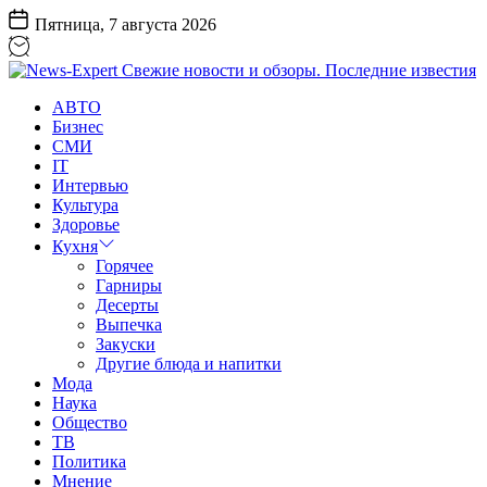
Перейти
Пятница, 7 августа 2026
к
содержанию
News-
АВТО
Expert
Бизнес
Свежие
СМИ
новости
IT
и
Интервью
обзоры.
Культура
Последние
Здоровье
известия
Кухня
Горячее
Гарниры
Десерты
Выпечка
Закуски
Другие блюда и напитки
Мода
Наука
Общество
ТВ
Политика
Мнение