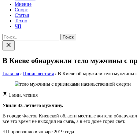
Мнение
Спорт
Статьи
Техно
ЧП
Найти:
Закрыть
поиск
В Киеве обнаружили тело мужчины с п
Главная
›
Происшествия
›
В Киеве обнаружили тело мужчины с
Расчетное
1 мин. чтения
время
чтения
Убили 43-летнего мужчину.
В городе Фастов Киевской области местные жители обнаружили
все это время не выходил на связь, а в его доме горел свет.
ЧП произошло в январе 2019 года.