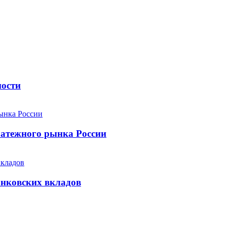
ности
атежного рынка России
анковских вкладов