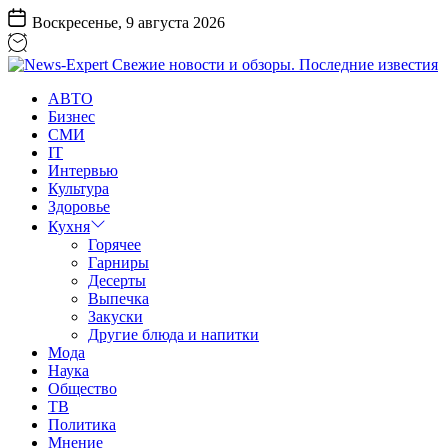
Перейти
Воскресенье, 9 августа 2026
к
содержанию
News-
АВТО
Expert
Бизнес
Свежие
СМИ
новости
IT
и
Интервью
обзоры.
Культура
Последние
Здоровье
известия
Кухня
Горячее
Гарниры
Десерты
Выпечка
Закуски
Другие блюда и напитки
Мода
Наука
Общество
ТВ
Политика
Мнение