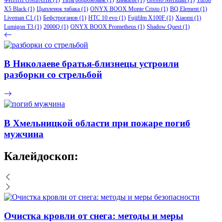
X5 Black
(1)
Цыпленок табака
(1)
ONYX BOOX Monte Cristo
(1)
BQ Element
(1)
Liveman C1
(1)
Бефстроганов
(1)
HTC 10 evo
(1)
Fujifilm X100F
(1)
Xiaomi
(1)
Lumigon T3
(1)
2000Q
(1)
ONYX BOOX Prometheus
(1)
Shadow Quest
(1)
В Николаеве братья-близнецы устроили
разборки со стрельбой
В Хмельницкой области при пожаре погиб
мужчина
Калейдоскоп:
Очистка кровли от снега: методы и меры