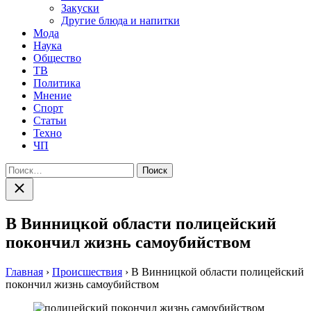
Закуски
Другие блюда и напитки
Мода
Наука
Общество
ТВ
Политика
Мнение
Спорт
Статьи
Техно
ЧП
Найти:
Закрыть
поиск
В Винницкой области полицейский
покончил жизнь самоубийством
Главная
›
Происшествия
›
В Винницкой области полицейский
покончил жизнь самоубийством