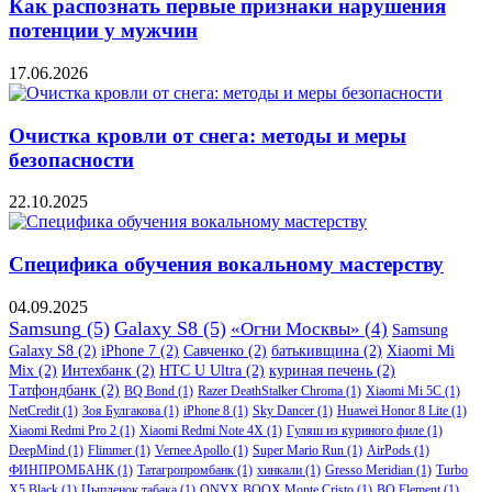
Как распознать первые признаки нарушения
потенции у мужчин
17.06.2026
Очистка кровли от снега: методы и меры
безопасности
22.10.2025
Специфика обучения вокальному мастерству
04.09.2025
Samsung
(5)
Galaxy S8
(5)
«Огни Москвы»
(4)
Samsung
Galaxy S8
(2)
iPhone 7
(2)
Савченко
(2)
батькивщина
(2)
Xiaomi Mi
Mix
(2)
Интехбанк
(2)
HTC U Ultra
(2)
куриная печень
(2)
Татфондбанк
(2)
BQ Bond
(1)
Razer DeathStalker Chroma
(1)
Xiaomi Mi 5C
(1)
NetCredit
(1)
Зоя Булгакова
(1)
iPhone 8
(1)
Sky Dancer
(1)
Huawei Honor 8 Lite
(1)
Xiaomi Redmi Pro 2
(1)
Xiaomi Redmi Note 4X
(1)
Гуляш из куриного филе
(1)
DeepMind
(1)
Flimmer
(1)
Vernee Apollo
(1)
Super Mario Run
(1)
AirPods
(1)
ФИНПРОМБАНК
(1)
Татагропромбанк
(1)
хинкали
(1)
Gresso Meridian
(1)
Turbo
X5 Black
(1)
Цыпленок табака
(1)
ONYX BOOX Monte Cristo
(1)
BQ Element
(1)