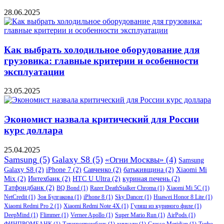
28.06.2025
Как выбрать холодильное оборудование для
грузовика: главные критерии и особенности
эксплуатации
23.05.2025
Экономист назвала критический для России
курс доллара
25.04.2025
Samsung
(5)
Galaxy S8
(5)
«Огни Москвы»
(4)
Samsung
Galaxy S8
(2)
iPhone 7
(2)
Савченко
(2)
батькивщина
(2)
Xiaomi Mi
Mix
(2)
Интехбанк
(2)
HTC U Ultra
(2)
куриная печень
(2)
Татфондбанк
(2)
BQ Bond
(1)
Razer DeathStalker Chroma
(1)
Xiaomi Mi 5C
(1)
NetCredit
(1)
Зоя Булгакова
(1)
iPhone 8
(1)
Sky Dancer
(1)
Huawei Honor 8 Lite
(1)
Xiaomi Redmi Pro 2
(1)
Xiaomi Redmi Note 4X
(1)
Гуляш из куриного филе
(1)
DeepMind
(1)
Flimmer
(1)
Vernee Apollo
(1)
Super Mario Run
(1)
AirPods
(1)
ФИНПРОМБАНК
(1)
Татагропромбанк
(1)
хинкали
(1)
Gresso Meridian
(1)
Turbo