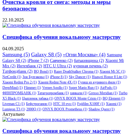
Очистка кровли от снега: методы и меры
безопасности
22.10.2025
Специфика обучения вокальному мастерству
04.09.2025
Samsung
(5)
Galaxy S8
(5)
«Огни Москвы»
(4)
Samsung
Galaxy S8
(2)
iPhone 7
(2)
Савченко
(2)
батькивщина
(2)
Xiaomi Mi
Mix
(2)
Интехбанк
(2)
HTC U Ultra
(2)
куриная печень
(2)
Татфондбанк
(2)
BQ Bond
(1)
Razer DeathStalker Chroma
(1)
Xiaomi Mi 5C
(1)
NetCredit
(1)
Зоя Булгакова
(1)
iPhone 8
(1)
Sky Dancer
(1)
Huawei Honor 8 Lite
(1)
Xiaomi Redmi Pro 2
(1)
Xiaomi Redmi Note 4X
(1)
Гуляш из куриного филе
(1)
DeepMind
(1)
Flimmer
(1)
Vernee Apollo
(1)
Super Mario Run
(1)
AirPods
(1)
ФИНПРОМБАНК
(1)
Татагропромбанк
(1)
хинкали
(1)
Gresso Meridian
(1)
Turbo
X5 Black
(1)
Цыпленок табака
(1)
ONYX BOOX Monte Cristo
(1)
BQ Element
(1)
Liveman C1
(1)
Бефстроганов
(1)
HTC 10 evo
(1)
Fujifilm X100F
(1)
Xiaomi
(1)
Lumigon T3
(1)
2000Q
(1)
ONYX BOOX Prometheus
(1)
Shadow Quest
(1)
Актуально
Специфика обучения вокальному мастерству