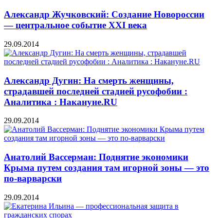
Александр Жучковский: Создание Новороссии
— центральное событие XXI века
29.09.2014
Александр Дугин: На смерть женщины,
страдавшей последней стадией русофобии :
Аналитика : Накануне.RU
29.09.2014
Анатолий Вассерман: Поднятие экономики
Крыма путем создания там игорной зоны — это
по-варварски
29.09.2014