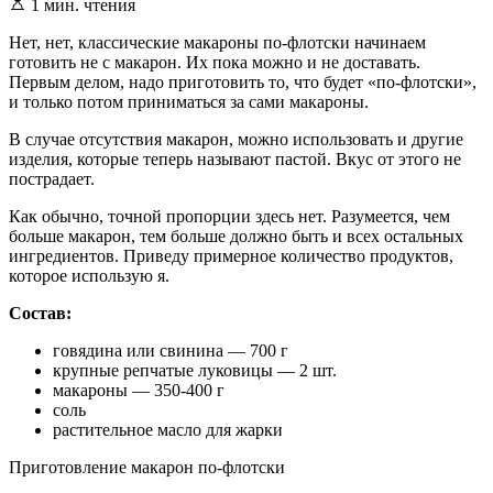
Расчетное
1 мин. чтения
время
чтения
Нет, нет, классические макароны по-флотски начинаем
готовить не с макарон. Их пока можно и не доставать.
Первым делом, надо приготовить то, что будет «по-флотски»,
и только потом приниматься за сами макароны.
В случае отсутствия макарон, можно использовать и другие
изделия, которые теперь называют пастой. Вкус от этого не
пострадает.
Как обычно, точной пропорции здесь нет. Разумеется, чем
больше макарон, тем больше должно быть и всех остальных
ингредиентов. Приведу примерное количество продуктов,
которое использую я.
Состав:
говядина или свинина — 700 г
крупные репчатые луковицы — 2 шт.
макароны — 350-400 г
соль
растительное масло для жарки
Приготовление макарон по-флотски