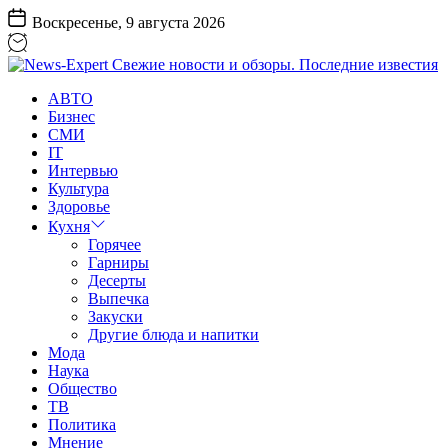
Перейти
Воскресенье, 9 августа 2026
к
содержанию
News-
АВТО
Expert
Бизнес
Свежие
СМИ
новости
IT
и
Интервью
обзоры.
Культура
Последние
Здоровье
известия
Кухня
Горячее
Гарниры
Десерты
Выпечка
Закуски
Другие блюда и напитки
Мода
Наука
Общество
ТВ
Политика
Мнение