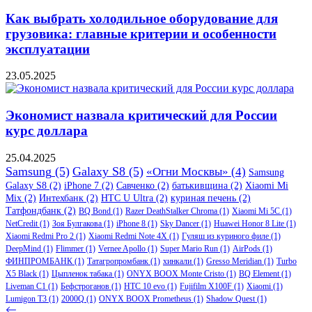
Как выбрать холодильное оборудование для
грузовика: главные критерии и особенности
эксплуатации
23.05.2025
Экономист назвала критический для России
курс доллара
25.04.2025
Samsung
(5)
Galaxy S8
(5)
«Огни Москвы»
(4)
Samsung
Galaxy S8
(2)
iPhone 7
(2)
Савченко
(2)
батькивщина
(2)
Xiaomi Mi
Mix
(2)
Интехбанк
(2)
HTC U Ultra
(2)
куриная печень
(2)
Татфондбанк
(2)
BQ Bond
(1)
Razer DeathStalker Chroma
(1)
Xiaomi Mi 5C
(1)
NetCredit
(1)
Зоя Булгакова
(1)
iPhone 8
(1)
Sky Dancer
(1)
Huawei Honor 8 Lite
(1)
Xiaomi Redmi Pro 2
(1)
Xiaomi Redmi Note 4X
(1)
Гуляш из куриного филе
(1)
DeepMind
(1)
Flimmer
(1)
Vernee Apollo
(1)
Super Mario Run
(1)
AirPods
(1)
ФИНПРОМБАНК
(1)
Татагропромбанк
(1)
хинкали
(1)
Gresso Meridian
(1)
Turbo
X5 Black
(1)
Цыпленок табака
(1)
ONYX BOOX Monte Cristo
(1)
BQ Element
(1)
Liveman C1
(1)
Бефстроганов
(1)
HTC 10 evo
(1)
Fujifilm X100F
(1)
Xiaomi
(1)
Lumigon T3
(1)
2000Q
(1)
ONYX BOOX Prometheus
(1)
Shadow Quest
(1)