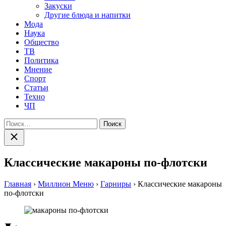
Закуски
Другие блюда и напитки
Мода
Наука
Общество
ТВ
Политика
Мнение
Спорт
Статьи
Техно
ЧП
Найти:
Закрыть
поиск
Классические макароны по-флотски
Главная
›
Миллион Меню
›
Гарниры
›
Классические макароны
по-флотски