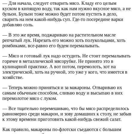
— Для начала, следует отварить мясо. Кладу его целым
куском в кипящую воду, так как нам нужно вкусное мясо, а не
бульон. Бульон тоже можно будет потом пустить в дело,
сварить на нем какой-нибудь суп. Где-то посередине варки
добавляю соль.
— В это же время, поджариваю на растительном масле
репчатый лук. Нарезать его можно хоть полукольцами, хоть
ромбиками, все-равно его будем перемалывать.
— Мясо и готовый лук надо остудить. Не стоит перемалывать
горячее в металлической мясорубке. Не принято это в
кулинарной практике. А вот потом, перемолоть, хот на
электрической, хоть на ручной, это уже у кого, что имеется в
хозяйстве.
— Теперь можно приняться и за макароны. Отвариваю их
самым обычным способом, сливаю воду и высыпаю в них
перемолотое мясо с луком.
— Все тщательно перемешиваю, что бы мясо распределилось
равномерно среди макарон, и зову домашних к столу, не забыв
к этому времени приготовить какой-нибудь свежий салат.
Как правило, макароны по-флотски съедаются с большим